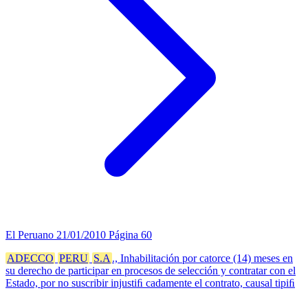
El Peruano
21/01/2010
Página 60
ADECCO
PERU
S.A
., Inhabilitación por catorce (14) meses en
su derecho de participar en procesos de selección y contratar con el
Estado, por no suscribir injustiﬁ cadamente el contrato, causal tipiﬁ