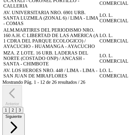
UCAYALI - CORONEL PORTILLO -
COMERCIAL
CALLERIA
AV. UNIVERSITARIA NRO. 6901 URB.
LO. L.
SANTA LUZMILA (ZONAL 6) / LIMA - LIMA
COMERCIAL
- COMAS
ALM.MARTIRES DEL PERIODISMO NRO.
160 A.H. C LIBERTAD DE LAS AMERICA (A
LO. L.
1 CDRA DEL PARQUE ECOLOGICO) /
COMERCIAL
AYACUCHO - HUAMANGA - AYACUCHO
MZA. Z LOTE. 16 URB. LADERAS DEL
LO. L.
NORTE (COSTADO ONP) / ANCASH -
COMERCIAL
SANTA - CHIMBOTE
AV. LOS HEROES NRO. 448 / LIMA - LIMA -
LO. L.
SAN JUAN DE MIRAFLORES
COMERCIAL
Mostrando
Pág.
1
-
12
de
26
resultados
/
26
Anterior
1
2
3
Siguiente