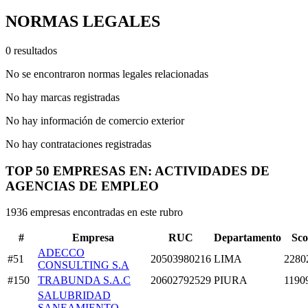
NORMAS LEGALES
0 resultados
No se encontraron normas legales relacionadas
No hay marcas registradas
No hay información de comercio exterior
No hay contrataciones registradas
TOP 50 EMPRESAS EN: ACTIVIDADES DE
AGENCIAS DE EMPLEO
1936 empresas encontradas en este rubro
#
Empresa
RUC
Departamento
Sco
ADECCO
#51
20503980216
LIMA
2280
CONSULTING S.A
#150
TRABUNDA S.A.C
20602792529
PIURA
1190
SALUBRIDAD
SANEAMIENTO