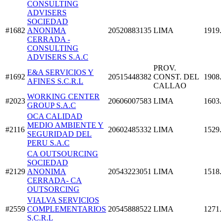
CONSULTING
ADVISERS
SOCIEDAD
#1682
ANONIMA
20520883135
LIMA
1919
CERRADA -
CONSULTING
ADVISERS S.A.C
PROV.
E&A SERVICIOS Y
#1692
20515448382
CONST. DEL
1908
AFINES S.C.R.L
CALLAO
WORKING CENTER
#2023
20606007583
LIMA
1603
GROUP S.A.C
OCA CALIDAD
MEDIO AMBIENTE Y
#2116
20602485332
LIMA
1529
SEGURIDAD DEL
PERU S.A.C
CA OUTSOURCING
SOCIEDAD
#2129
ANONIMA
20543223051
LIMA
1518
CERRADA- CA
OUTSORCING
VIALVA SERVICIOS
#2559
COMPLEMENTARIOS
20545888522
LIMA
1271
S.C.R.L