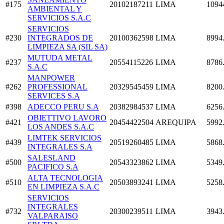
#175
20102187211
LIMA
1094
AMBIENTAL Y
SERVICIOS S.A.C
SERVICIOS
#230
INTEGRADOS DE
20100362598
LIMA
8994
LIMPIEZA SA (SIL SA)
MUTUDA METAL
#237
20554115226
LIMA
8786
S.A.C
MANPOWER
#262
PROFESSIONAL
20329545459
LIMA
8200
SERVICES S.A
#398
ADECCO PERU S.A
20382984537
LIMA
6256
OBIETTIVO LAVORO
#421
20454422504
AREQUIPA
5992
LOS ANDES S.A.C
LIMTEK SERVICIOS
#439
20519260485
LIMA
5868
INTEGRALES S.A
SALESLAND
#500
20543323862
LIMA
5349
PACIFICO S.A
ALTA TECNOLOGIA
#510
20503893241
LIMA
5258
EN LIMPIEZA S.A.C
SERVICIOS
INTEGRALES
#732
20300239511
LIMA
3943
VALPARAISO