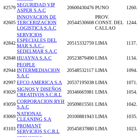
SEGURIDAD VIP
#2579
20600430476
PUNO
1260
ASPER S.A.C
INNOVACION DE
PROV.
#2605
TERCERIZACION
20544530608
CONST. DEL
1244
LOGISTICA S.A.C
CALLAO
SERVICIOS
ESPECIALES DEL
#2842
20515332759
LIMA
1137
MAR S.A.C.-
SEDELMAR S.A.C
#2848
HUAYNA S.A.C
20523879490
LIMA
1134
PEOPLE
#2944
INTERMEDIACION
20548532117
LIMA
1094
S.A.C
#2997
EFCO AMERICA S.A
20537195038
LIMA
1071
SIGNOS Y DISEÑOS
#3029
20346665981
LIMA
1054
CREATIVOS S.C.R.L
CORPORACION RYH
#3059
20509815501
LIMA
1042
S.A.C
NATIONAL
#3069
20100881943
LIMA
1035
CLEANING S.A
PROMANT
#3103
20545837880
LIMA
1023
SERVICIOS S.C.R.L