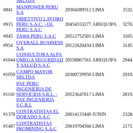
SRLTDA
MANPOWER PERU
#841
20304289512
LIMA
3532
S.A
OBIETTIVO LAVORO
#915
PERU S.A.C. - OL
20454553277
AREQUIPA
3276
PERU S.A.C
#945
TAWA PERU S.A.C
20512752501
LIMA
3165
OVERALL BUSINESS
#954
20122620434
LIMA
3145
S.A
CONSULTORA ALFA
#1044
OMEGA SEGURIDAD
20558067561
AREQUIPA
2944
Y SALUD S.A.C
CAMPO MAYOR
#1059
20300729950
LIMA
2919
SRLTDA
PAE PERU
INGENIERIA DE
#1110
SERVICIOS S.R.L. -
20523647017
LIMA
2819
PAE INGENIERIA
S.C.R.L
CONTRATISTAS EL
#1378
20614133440
JUNIN
2328
DORADO S.A.C
CONTRATISTAS
#1487
20610704566
LIMA
2171
PROMINING S.A.C