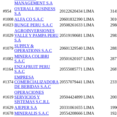
MANAGEMENT S.A
OVERALL BUSINESS
#954
20122620434
LIMA
314
S.A
#1008
ALFA CO S.A.C
20601832390
LIMA
301
#1023
BUNGE PERU S.A.C
20508261633
LIMA
298
AGROINVERSIONES
#1029
VALLE Y PAMPA PERU
20519190681
LIMA
298
S.A
SUPPLY &
#1079
20601329540
LIMA
288
OPERATIONS S.A.C
MINERA COLIBRI
#1082
20501620107
LIMA
287
S.A.C
ENZAFRUIT PERU
#1164
20555085771
LIMA
268
S.A.C
EMPRESA
#1374
COMERCIALIZADORA
20557079441
LIMA
233
DE BEBIDAS S.A.C
OPERACIONES
#1619
SERVICIOS Y
20504424899
LIMA
200
SISTEMAS S.C.R.L
#1629
AJEPER S.A
20331061655
LIMA
199
#1678
MINERALIS S.A.C
20554208666
LIMA
192