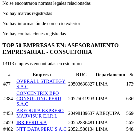
No se encontraron normas legales relacionadas
No hay marcas registradas
No hay información de comercio exterior
No hay contrataciones registradas
TOP 50 EMPRESAS EN: ASESORAMIENTO
EMPRESARIAL - CONSULTORIA
13113 empresas encontradas en este rubro
#
Empresa
RUC
Departamento
S
OVERALL STRATEGY
#77
20503630827
LIMA
173
S.A.C
CONCENTRIX BPO
#384
CONSULTING PERU
20525011993
LIMA
636
S.A.C
AREQUIPA EXPRESO
#453
20498189637
AREQUIPA
569
MARVISUR E.I.R.L
#459
IBR PERU S.A
20552836481
LIMA
565
#482
NTT DATA PERU S.A.C
20521586134
LIMA
548