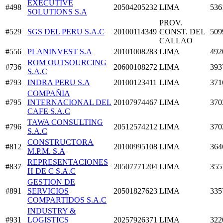
EXECUTIVE
#498
20504205232
LIMA
536
SOLUTIONS S.A
PROV.
#529
SGS DEL PERU S.A.C
20100114349
CONST. DEL
509
CALLAO
#556
PLANINVEST S.A
20101008283
LIMA
492
ROM OUTSOURCING
#736
20600108272
LIMA
393
S.A.C
#793
INDRA PERU S.A
20100123411
LIMA
371
COMPAÑIA
#795
INTERNACIONAL DEL
20107974467
LIMA
370
CAFE S.A.C
TAWA CONSULTING
#796
20512574212
LIMA
370
S.A.C
CONSTRUCTORA
#812
20100995108
LIMA
364
M.P.M. S.A
REPRESENTACIONES
#837
20507771204
LIMA
355
H DE C S.A.C
GESTION DE
#891
SERVICIOS
20501827623
LIMA
335
COMPARTIDOS S.A.C
INDUSTRY &
#931
LOGISTICS
20257926371
LIMA
322