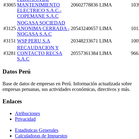
#3065
MANTENIMIENTO
20602778836
LIMA
103
ELECTRICO S.A.C.-
COPEMANE S.A.C
NOGASA SOCIEDAD
#3125
ANONIMA CERRADA -
20543240657
LIMA
101
NOGASA S.A.C
#3151
WSP PERU S.A
20348233671
LIMA
100
RECAUDACION Y
#3281
CONTACTO RECSA
20557361384
LIMA
966
S.A.C
Datos Perú
Base de datos de empresas en Perú. Información actualizada sobre
empresas peruanas, sus actividades económicas, directivos y más.
Enlaces
Atribuciones
Privacidad
Estadisticas Generales
Calculadoras de Impuestos