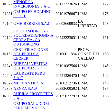
MENORCA
#1822
20173223626
LIMA
177
INVERSIONES S.A.C
GRUPO FE HOLDING
#1831
20101976867
LIMA
176
S.C.R.L
LA
#2104
GMH BERRIES S.A.C
20603669933
153
LIBERTAD
CA OUTSOURCING
SOCIEDAD ANONIMA
#2129
20543223051
LIMA
151
CERRADA- CA
OUTSORCING
CERTIFICACIONES
PROV.
#2152
DEL PERU S A
20100011884
CONST. DEL
150
CERPER
CALLAO
BUREAU VERITAS
#2245
20101087566
LIMA
145
DEL PERU S.A
LAUREATE PERU
#2298
20521386470
LIMA
142
S.A.C
#2327
MERCANTIL S.A
20100312736
LIMA
140
#2368
AENZA S.A.A
20332600592
LIMA
137
RUBIKA PROYECTOS
#2390
20135072797
LIMA
136
S.A.C
GRUPO SALUD DEL
PERU SERVICIOS