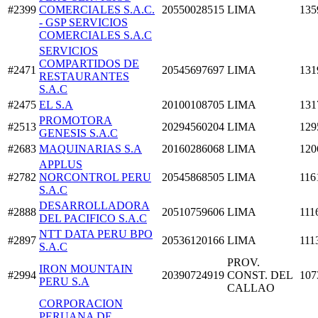
#2399
COMERCIALES S.A.C.
20550028515
LIMA
135
- GSP SERVICIOS
COMERCIALES S.A.C
SERVICIOS
COMPARTIDOS DE
#2471
20545697697
LIMA
131
RESTAURANTES
S.A.C
#2475
EL S.A
20100108705
LIMA
131
PROMOTORA
#2513
20294560204
LIMA
129
GENESIS S.A.C
#2683
MAQUINARIAS S.A
20160286068
LIMA
120
APPLUS
#2782
NORCONTROL PERU
20545868505
LIMA
116
S.A.C
DESARROLLADORA
#2888
20510759606
LIMA
111
DEL PACIFICO S.A.C
NTT DATA PERU BPO
#2897
20536120166
LIMA
111
S.A.C
PROV.
IRON MOUNTAIN
#2994
20390724919
CONST. DEL
107
PERU S.A
CALLAO
CORPORACION
PERUANA DE