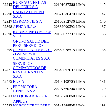
BUREAU VERITAS
#2245
20101087566
LIMA
145
DEL PERU S.A
LAUREATE PERU
#2298
20521386470
LIMA
142
S.A.C
#2327
MERCANTIL S.A
20100312736
LIMA
140
#2368
AENZA S.A.A
20332600592
LIMA
137
RUBIKA PROYECTOS
#2390
20135072797
LIMA
136
S.A.C
GRUPO SALUD DEL
PERU SERVICIOS
#2399
COMERCIALES S.A.C.
20550028515
LIMA
135
- GSP SERVICIOS
COMERCIALES S.A.C
SERVICIOS
COMPARTIDOS DE
#2471
20545697697
LIMA
131
RESTAURANTES
S.A.C
#2475
EL S.A
20100108705
LIMA
131
PROMOTORA
#2513
20294560204
LIMA
129
GENESIS S.A.C
#2683
MAQUINARIAS S.A
20160286068
LIMA
120
APPLUS
#2782
NORCONTROL PERU
20545868505
LIMA
116