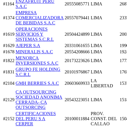
ENZAFRUIT PERU
#1164
20555085771
LIMA
268
S.A.C
EMPRESA
#1374
COMERCIALIZADORA
20557079441
LIMA
233
DE BEBIDAS S.A.C
OPERACIONES
#1619
SERVICIOS Y
20504424899
LIMA
200
SISTEMAS S.C.R.L
#1629
AJEPER S.A
20331061655
LIMA
199
#1678
MINERALIS S.A.C
20554208666
LIMA
192
MENORCA
#1822
20173223626
LIMA
177
INVERSIONES S.A.C
GRUPO FE HOLDING
#1831
20101976867
LIMA
176
S.C.R.L
LA
#2104
GMH BERRIES S.A.C
20603669933
153
LIBERTAD
CA OUTSOURCING
SOCIEDAD ANONIMA
#2129
20543223051
LIMA
151
CERRADA- CA
OUTSORCING
CERTIFICACIONES
PROV.
#2152
DEL PERU S A
20100011884
CONST. DEL
150
CERPER
CALLAO