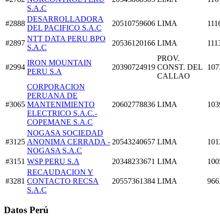
S.A.C
DESARROLLADORA
#2888
20510759606
LIMA
111
DEL PACIFICO S.A.C
NTT DATA PERU BPO
#2897
20536120166
LIMA
111
S.A.C
PROV.
IRON MOUNTAIN
#2994
20390724919
CONST. DEL
107
PERU S.A
CALLAO
CORPORACION
PERUANA DE
#3065
MANTENIMIENTO
20602778836
LIMA
103
ELECTRICO S.A.C.-
COPEMANE S.A.C
NOGASA SOCIEDAD
#3125
ANONIMA CERRADA -
20543240657
LIMA
101
NOGASA S.A.C
#3151
WSP PERU S.A
20348233671
LIMA
100
RECAUDACION Y
#3281
CONTACTO RECSA
20557361384
LIMA
966
S.A.C
Datos Perú