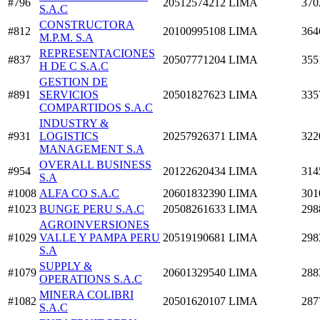
#796
20512574212
LIMA
370
S.A.C
CONSTRUCTORA
#812
20100995108
LIMA
364
M.P.M. S.A
REPRESENTACIONES
#837
20507771204
LIMA
355
H DE C S.A.C
GESTION DE
#891
SERVICIOS
20501827623
LIMA
335
COMPARTIDOS S.A.C
INDUSTRY &
#931
LOGISTICS
20257926371
LIMA
322
MANAGEMENT S.A
OVERALL BUSINESS
#954
20122620434
LIMA
314
S.A
#1008
ALFA CO S.A.C
20601832390
LIMA
301
#1023
BUNGE PERU S.A.C
20508261633
LIMA
298
AGROINVERSIONES
#1029
VALLE Y PAMPA PERU
20519190681
LIMA
298
S.A
SUPPLY &
#1079
20601329540
LIMA
288
OPERATIONS S.A.C
MINERA COLIBRI
#1082
20501620107
LIMA
287
S.A.C