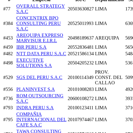
OVERALL STRATEGY
#77
20503630827
LIMA
173
S.A.C
CONCENTRIX BPO
#384
CONSULTING PERU
20525011993
LIMA
636
S.A.C
AREQUIPA EXPRESO
#453
20498189637
AREQUIPA
569
MARVISUR E.I.R.L
#459
IBR PERU S.A
20552836481
LIMA
565
#482
NTT DATA PERU S.A.C
20521586134
LIMA
548
EXECUTIVE
#498
20504205232
LIMA
536
SOLUTIONS S.A
PROV.
#529
SGS DEL PERU S.A.C
20100114349
CONST. DEL
509
CALLAO
#556
PLANINVEST S.A
20101008283
LIMA
492
ROM OUTSOURCING
#736
20600108272
LIMA
393
S.A.C
#793
INDRA PERU S.A
20100123411
LIMA
371
COMPAÑIA
#795
INTERNACIONAL DEL
20107974467
LIMA
370
CAFE S.A.C
TAWA CONSULTING