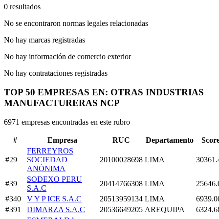
0 resultados
No se encontraron normas legales relacionadas
No hay marcas registradas
No hay información de comercio exterior
No hay contrataciones registradas
TOP 50 EMPRESAS EN: OTRAS INDUSTRIAS
MANUFACTURERAS NCP
6971 empresas encontradas en este rubro
#
Empresa
RUC
Departamento
Scor
FERREYROS
#29
SOCIEDAD
20100028698
LIMA
30361.
ANÓNIMA
SODEXO PERU
#39
20414766308
LIMA
25646.
S.A.C
#340
V Y P ICE S.A.C
20513959134
LIMA
6939.0
#391
DIMARZA S.A.C
20536649205
AREQUIPA
6324.6