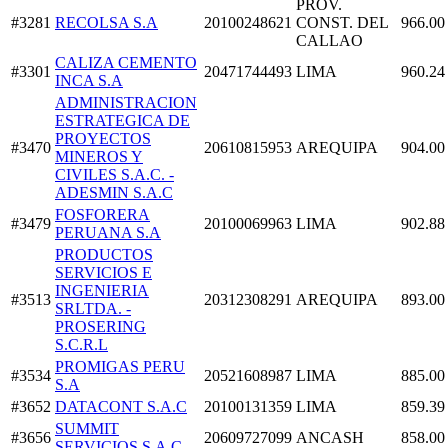
PROV.
#3281
RECOLSA S.A
20100248621
CONST. DEL
966.00
CALLAO
CALIZA CEMENTO
#3301
20471744493
LIMA
960.24
INCA S.A
ADMINISTRACION
ESTRATEGICA DE
PROYECTOS
#3470
20610815953
AREQUIPA
904.00
MINEROS Y
CIVILES S.A.C. -
ADESMIN S.A.C
FOSFORERA
#3479
20100069963
LIMA
902.88
PERUANA S.A
PRODUCTOS
SERVICIOS E
INGENIERIA
#3513
20312308291
AREQUIPA
893.00
SRLTDA. -
PROSERING
S.C.R.L
PROMIGAS PERU
#3534
20521608987
LIMA
885.00
S.A
#3652
DATACONT S.A.C
20100131359
LIMA
859.39
SUMMIT
#3656
20609727099
ANCASH
858.00
SERVICIOS S.A.C