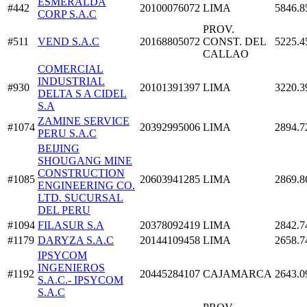
ESMERALDA
#442
20100076072
LIMA
5846.8
CORP S.A.C
PROV.
#511
VEND S.A.C
20168805072
CONST. DEL
5225.4
CALLAO
COMERCIAL
INDUSTRIAL
#930
20101391397
LIMA
3220.3
DELTA S A CIDEL
S.A
ZAMINE SERVICE
#1074
20392995006
LIMA
2894.7
PERU S.A.C
BEIJING
SHOUGANG MINE
CONSTRUCTION
#1085
20603941285
LIMA
2869.8
ENGINEERING CO.
LTD. SUCURSAL
DEL PERU
#1094
FILASUR S.A
20378092419
LIMA
2842.7
#1179
DARYZA S.A.C
20144109458
LIMA
2658.7
IPSYCOM
INGENIEROS
#1192
20445284107
CAJAMARCA
2643.0
S.A.C.- IPSYCOM
S.A.C