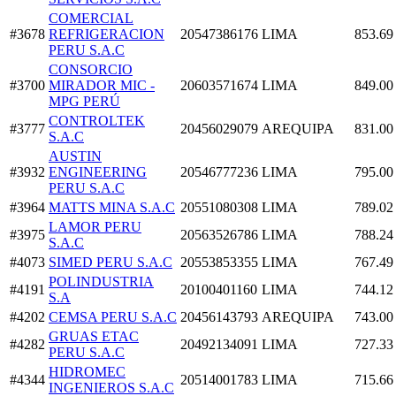
COMERCIAL
#3678
REFRIGERACION
20547386176
LIMA
853.69
PERU S.A.C
CONSORCIO
#3700
MIRADOR MIC -
20603571674
LIMA
849.00
MPG PERÚ
CONTROLTEK
#3777
20456029079
AREQUIPA
831.00
S.A.C
AUSTIN
#3932
ENGINEERING
20546777236
LIMA
795.00
PERU S.A.C
#3964
MATTS MINA S.A.C
20551080308
LIMA
789.02
LAMOR PERU
#3975
20563526786
LIMA
788.24
S.A.C
#4073
SIMED PERU S.A.C
20553853355
LIMA
767.49
POLINDUSTRIA
#4191
20100401160
LIMA
744.12
S.A
#4202
CEMSA PERU S.A.C
20456143793
AREQUIPA
743.00
GRUAS ETAC
#4282
20492134091
LIMA
727.33
PERU S.A.C
HIDROMEC
#4344
20514001783
LIMA
715.66
INGENIEROS S.A.C