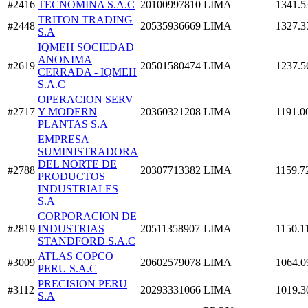
#2416
TECNOMINA S.A.C
20100997810
LIMA
1341.5
TRITON TRADING
#2448
20535936669
LIMA
1327.3
S.A
IQMEH SOCIEDAD
ANONIMA
#2619
20501580474
LIMA
1237.5
CERRADA - IQMEH
S.A.C
OPERACION SERV
#2717
Y MODERN
20360321208
LIMA
1191.0
PLANTAS S.A
EMPRESA
SUMINISTRADORA
DEL NORTE DE
#2788
20307713382
LIMA
1159.7
PRODUCTOS
INDUSTRIALES
S.A
CORPORACION DE
#2819
INDUSTRIAS
20511358907
LIMA
1150.1
STANDFORD S.A.C
ATLAS COPCO
#3009
20602579078
LIMA
1064.0
PERU S.A.C
PRECISION PERU
#3112
20293331066
LIMA
1019.3
S.A