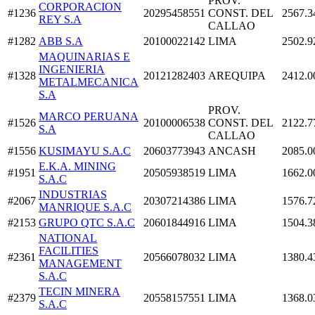
PROV.
CORPORACION
#1236
20295458551
CONST. DEL
2567.3
REY S.A
CALLAO
#1282
ABB S.A
20100022142
LIMA
2502.9
MAQUINARIAS E
INGENIERIA
#1328
20121282403
AREQUIPA
2412.0
METALMECANICA
S.A
PROV.
MARCO PERUANA
#1526
20100006538
CONST. DEL
2122.7
S.A
CALLAO
#1556
KUSIMAYU S.A.C
20603773943
ANCASH
2085.0
E.K.A. MINING
#1951
20505938519
LIMA
1662.0
S.A.C
INDUSTRIAS
#2067
20307214386
LIMA
1576.7
MANRIQUE S.A.C
#2153
GRUPO QTC S.A.C
20601844916
LIMA
1504.3
NATIONAL
FACILITIES
#2361
20566078032
LIMA
1380.4
MANAGEMENT
S.A.C
TECIN MINERA
#2379
20558157551
LIMA
1368.0
S.A.C