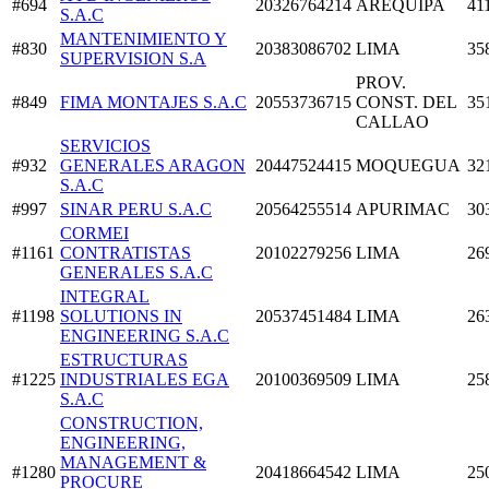
#694
20326764214
AREQUIPA
41
S.A.C
MANTENIMIENTO Y
#830
20383086702
LIMA
35
SUPERVISION S.A
PROV.
#849
FIMA MONTAJES S.A.C
20553736715
CONST. DEL
35
CALLAO
SERVICIOS
#932
GENERALES ARAGON
20447524415
MOQUEGUA
32
S.A.C
#997
SINAR PERU S.A.C
20564255514
APURIMAC
30
CORMEI
#1161
CONTRATISTAS
20102279256
LIMA
26
GENERALES S.A.C
INTEGRAL
#1198
SOLUTIONS IN
20537451484
LIMA
26
ENGINEERING S.A.C
ESTRUCTURAS
#1225
INDUSTRIALES EGA
20100369509
LIMA
25
S.A.C
CONSTRUCTION,
ENGINEERING,
MANAGEMENT &
#1280
20418664542
LIMA
25
PROCURE