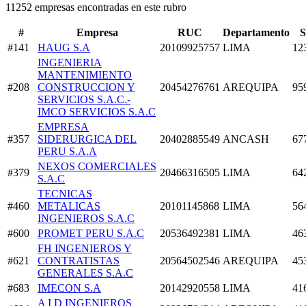
11252 empresas encontradas en este rubro
#
Empresa
RUC
Departamento
S
#141
HAUG S.A
20109925757
LIMA
12
INGENIERIA
MANTENIMIENTO
#208
CONSTRUCCION Y
20454276761
AREQUIPA
95
SERVICIOS S.A.C.-
IMCO SERVICIOS S.A.C
EMPRESA
#357
SIDERURGICA DEL
20402885549
ANCASH
67
PERU S.A.A
NEXOS COMERCIALES
#379
20466316505
LIMA
64
S.A.C
TECNICAS
#460
METALICAS
20101145868
LIMA
56
INGENIEROS S.A.C
#600
PROMET PERU S.A.C
20536492381
LIMA
46
FH INGENIEROS Y
#621
CONTRATISTAS
20564502546
AREQUIPA
45
GENERALES S.A.C
#683
IMECON S.A
20142920558
LIMA
41
A I D INGENIEROS