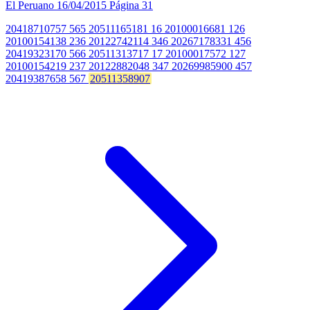
El Peruano
16/04/2015
Página 31
20418710757 565 20511165181 16 20100016681 126
20100154138 236 20122742114 346 20267178331 456
20419323170 566 20511313717 17 20100017572 127
20100154219 237 20122882048 347 20269985900 457
20419387658 567
20511358907