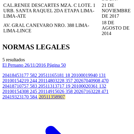
CAL.RENEE DESCARTES MZA. C LOTE. 1
21 DE
URB. SANTA RAQUEL 2DA ETAPA LIMA-
NOVIEMBRE
LIMA-ATE
DE 2017
18 DE
AV. GRAL CANEVARO NRO. 388 LIMA-
AGOSTO DE
LIMA-LINCE
2014
NORMAS LEGALES
5 resultados
El Peruano
26/11/2016
Página 50
20418453177 582 20511165181 18 20100019940 131
20100154219 244 20114803228 357 20267040908 470
20418710757 583 20511313717 19 20100020361 132
20100154308 245 20114915026 358 20267163228 471
20419323170 584
20511358907