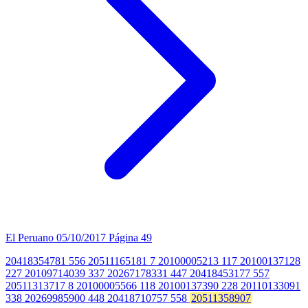
El Peruano
05/10/2017
Página 49
20418354781 556 20511165181 7 20100005213 117 20100137128
227 20109714039 337 20267178331 447 20418453177 557
20511313717 8 20100005566 118 20100137390 228 20110133091
338 20269985900 448 20418710757 558
20511358907