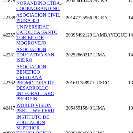
#1878
20525416543
PIURA
17
NORANDINO LTDA.-
COOP.NORANDINO
ASOCIACION CIVIL
#2188
20147725966
PIURA
14
PIURA 450
UNIVERSIDAD
CATOLICA SANTO
#2257
20395492129
LAMBAYEQUE
14
TORIBIO DE
MOGROVEJO
ASOCIACION
#2281
EDUCATIVA SAN
20252660217
LIMA
14
ISIDRO
ASOCIACION
BENEFICO
CRISTIANA
#2362
PROMOTORA DE
20161178897
CUSCO
13
DESARROLLO
INTEGRAL - ABC
PRODEIN
WORLD VISION
#2417
20545515840
LIMA
13
PERU - WV PERU
INSTITUTO DE
EDUCACION
SUPERIOR