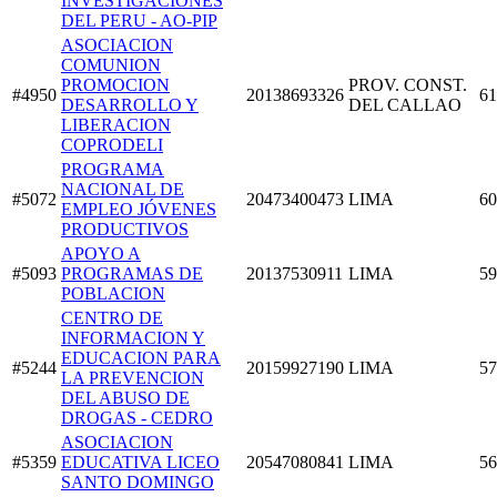
INVESTIGACIONES
DEL PERU - AO-PIP
ASOCIACION
COMUNION
PROMOCION
PROV. CONST.
#4950
20138693326
61
DESARROLLO Y
DEL CALLAO
LIBERACION
COPRODELI
PROGRAMA
NACIONAL DE
#5072
20473400473
LIMA
60
EMPLEO JÓVENES
PRODUCTIVOS
APOYO A
#5093
PROGRAMAS DE
20137530911
LIMA
59
POBLACION
CENTRO DE
INFORMACION Y
EDUCACION PARA
#5244
20159927190
LIMA
57
LA PREVENCION
DEL ABUSO DE
DROGAS - CEDRO
ASOCIACION
#5359
EDUCATIVA LICEO
20547080841
LIMA
56
SANTO DOMINGO