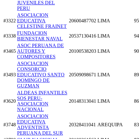
JUVENILES DEL
PERU
ASOCIACION
#3322
EDUCATIVA
20600487702
LIMA
95
CELESTINE FRAINET
FUNDACION
#3338
20537130416
LIMA
94
BIENESTAR NAVAL
ASOC PERUANA DE
#3465
AUTORES Y
20100538203
LIMA
90
COMPOSITORES
ASOCIACION
CONSORCIO
#3493
EDUCATIVO SANTO
20509098671
LIMA
89
DOMINGO DE
GUZMAN
ALDEAS INFANTILES
SOS PERU-
#3620
20148313041
LIMA
86
ASOCIACION
NACIONAL
ASOCIACION
EDUCATIVA
#3748
20328411041
AREQUIPA
83
ADVENTISTA
PERUANA DEL SUR