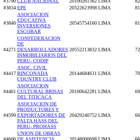
#3790
CLUB NACIONAL
20100261562
LIMA
82
#3834
EPE
20522623998
LIMA
81
ASOCIACION
EDUCATIVA
#3840
20545754160
LIMA
81
INVERSIONES
ESCOBAR
CONFEDERACION
DE
#4271
DESARROLLADORES
20552213832
LIMA
72
INMOBILIARIOS DEL
PERU- CODIP
ASOC. CIVIL
#4417
RINCONADA
20144684631
LIMA
70
COUNTRY CLUB
ASOCIACION
#4461
CULTURAL BRISAS
20100642281
LIMA
69
DEL TITICACA
ASOCIACION DE
PRODUCTORES Y
#4599
EXPORTADORES DE
20429240752
LIMA
66
PALTA HASS DEL
PERU- PROHASS
UNION DE OBRAS
#4606
DE ASISTENCIA
20148000698
LIMA
66