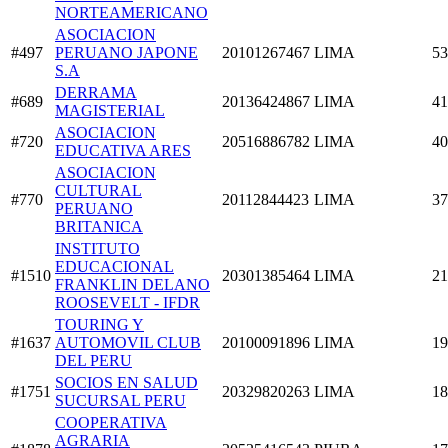
NORTEAMERICANO
ASOCIACION
#497
PERUANO JAPONE
20101267467
LIMA
53
S.A
DERRAMA
#689
20136424867
LIMA
41
MAGISTERIAL
ASOCIACION
#720
20516886782
LIMA
40
EDUCATIVA ARES
ASOCIACION
CULTURAL
#770
20112844423
LIMA
37
PERUANO
BRITANICA
INSTITUTO
EDUCACIONAL
#1510
20301385464
LIMA
21
FRANKLIN DELANO
ROOSEVELT - IFDR
TOURING Y
#1637
AUTOMOVIL CLUB
20100091896
LIMA
19
DEL PERU
SOCIOS EN SALUD
#1751
20329820263
LIMA
18
SUCURSAL PERU
COOPERATIVA
AGRARIA