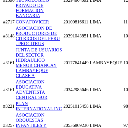
#2590
TECNOLOGICO
20294864092
LIMA
12
PRIVADO DE
FORMACION
BANCARIA
#2717
CONAFOVICER
20100816611
LIMA
11
ASOCIACION DE
PRODUCTORES DE
#3148
20391043851
LIMA
10
CITRICOS DEL PERU
- PROCITRUS
JUNTA DE USUARIOS
DEL SECTOR
HIDRAULICO
#3161
20177641449
LAMBAYEQUE
10
MENOR CHANCAY
LAMBAYEQUE
CLASE A
ASOCIACION
EDUCATIVA
#3161
20342985646
LIMA
10
ADVENTISTA
CENTRAL SUR
PLAN
#3221
20251015458
LIMA
98
INTERNATIONAL INC
ASOCIACION
ORQUESTAS
#3257
INFANTILES Y
20536869230
LIMA
97