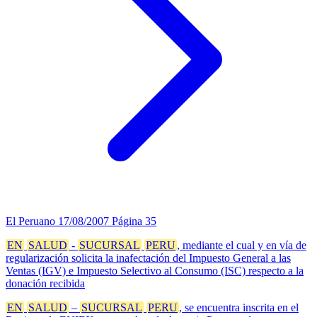
El Peruano
17/08/2007
Página 35
EN
SALUD
-
SUCURSAL
PERU
, mediante el cual y en vía de
regularización solicita la inafectación del Impuesto General a las
Ventas (IGV) e Impuesto Selectivo al Consumo (ISC) respecto a la
donación recibida
EN
SALUD
–
SUCURSAL
PERU
, se encuentra inscrita en el