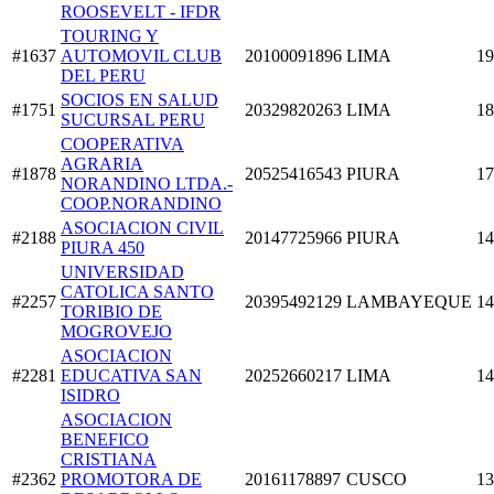
ROOSEVELT - IFDR
TOURING Y
#1637
AUTOMOVIL CLUB
20100091896
LIMA
19
DEL PERU
SOCIOS EN SALUD
#1751
20329820263
LIMA
18
SUCURSAL PERU
COOPERATIVA
AGRARIA
#1878
20525416543
PIURA
17
NORANDINO LTDA.-
COOP.NORANDINO
ASOCIACION CIVIL
#2188
20147725966
PIURA
14
PIURA 450
UNIVERSIDAD
CATOLICA SANTO
#2257
20395492129
LAMBAYEQUE
14
TORIBIO DE
MOGROVEJO
ASOCIACION
#2281
EDUCATIVA SAN
20252660217
LIMA
14
ISIDRO
ASOCIACION
BENEFICO
CRISTIANA
#2362
PROMOTORA DE
20161178897
CUSCO
13