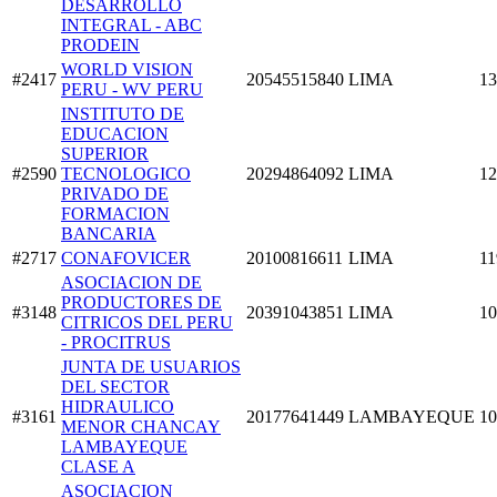
DESARROLLO
INTEGRAL - ABC
PRODEIN
WORLD VISION
#2417
20545515840
LIMA
13
PERU - WV PERU
INSTITUTO DE
EDUCACION
SUPERIOR
#2590
TECNOLOGICO
20294864092
LIMA
12
PRIVADO DE
FORMACION
BANCARIA
#2717
CONAFOVICER
20100816611
LIMA
11
ASOCIACION DE
PRODUCTORES DE
#3148
20391043851
LIMA
10
CITRICOS DEL PERU
- PROCITRUS
JUNTA DE USUARIOS
DEL SECTOR
HIDRAULICO
#3161
20177641449
LAMBAYEQUE
10
MENOR CHANCAY
LAMBAYEQUE
CLASE A
ASOCIACION