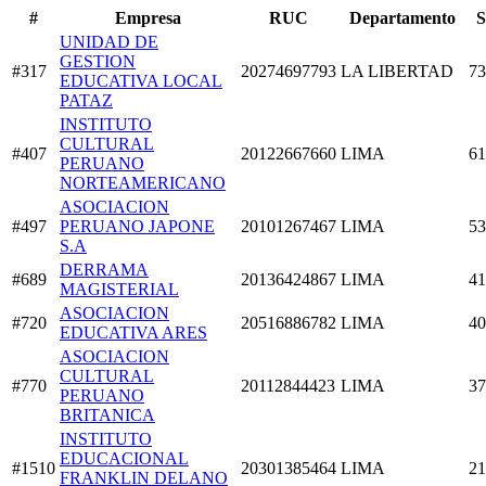
#
Empresa
RUC
Departamento
S
UNIDAD DE
GESTION
#317
20274697793
LA LIBERTAD
73
EDUCATIVA LOCAL
PATAZ
INSTITUTO
CULTURAL
#407
20122667660
LIMA
61
PERUANO
NORTEAMERICANO
ASOCIACION
#497
PERUANO JAPONE
20101267467
LIMA
53
S.A
DERRAMA
#689
20136424867
LIMA
41
MAGISTERIAL
ASOCIACION
#720
20516886782
LIMA
40
EDUCATIVA ARES
ASOCIACION
CULTURAL
#770
20112844423
LIMA
37
PERUANO
BRITANICA
INSTITUTO
EDUCACIONAL
#1510
20301385464
LIMA
21
FRANKLIN DELANO