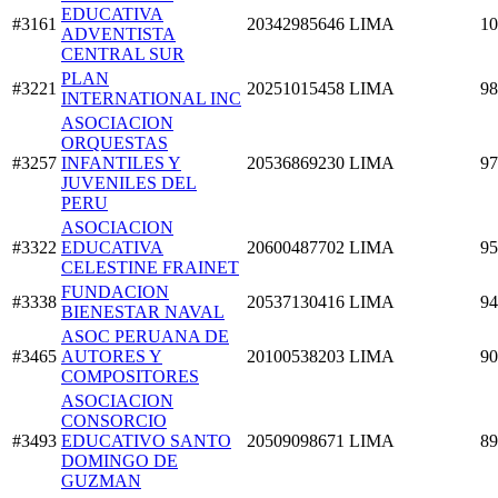
EDUCATIVA
#3161
20342985646
LIMA
10
ADVENTISTA
CENTRAL SUR
PLAN
#3221
20251015458
LIMA
98
INTERNATIONAL INC
ASOCIACION
ORQUESTAS
#3257
INFANTILES Y
20536869230
LIMA
97
JUVENILES DEL
PERU
ASOCIACION
#3322
EDUCATIVA
20600487702
LIMA
95
CELESTINE FRAINET
FUNDACION
#3338
20537130416
LIMA
94
BIENESTAR NAVAL
ASOC PERUANA DE
#3465
AUTORES Y
20100538203
LIMA
90
COMPOSITORES
ASOCIACION
CONSORCIO
#3493
EDUCATIVO SANTO
20509098671
LIMA
89
DOMINGO DE
GUZMAN