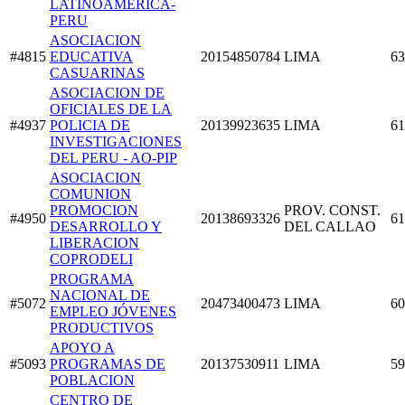
LATINOAMERICA-
PERU
ASOCIACION
#4815
EDUCATIVA
20154850784
LIMA
63
CASUARINAS
ASOCIACION DE
OFICIALES DE LA
#4937
POLICIA DE
20139923635
LIMA
61
INVESTIGACIONES
DEL PERU - AO-PIP
ASOCIACION
COMUNION
PROMOCION
PROV. CONST.
#4950
20138693326
61
DESARROLLO Y
DEL CALLAO
LIBERACION
COPRODELI
PROGRAMA
NACIONAL DE
#5072
20473400473
LIMA
60
EMPLEO JÓVENES
PRODUCTIVOS
APOYO A
#5093
PROGRAMAS DE
20137530911
LIMA
59
POBLACION
CENTRO DE