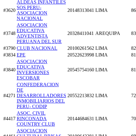
ALDEAS INFANTILES
SOS PERU-
#3620
20148313041
LIMA
86
ASOCIACION
NACIONAL
ASOCIACION
EDUCATIVA
#3748
20328411041
AREQUIPA
83
ADVENTISTA
PERUANA DEL SUR
#3790
CLUB NACIONAL
20100261562
LIMA
82
#3834
EPE
20522623998
LIMA
81
ASOCIACION
EDUCATIVA
#3840
20545754160
LIMA
81
INVERSIONES
ESCOBAR
CONFEDERACION
DE
#4271
DESARROLLADORES
20552213832
LIMA
72
INMOBILIARIOS DEL
PERU- CODIP
ASOC. CIVIL
#4417
RINCONADA
20144684631
LIMA
70
COUNTRY CLUB
ASOCIACION