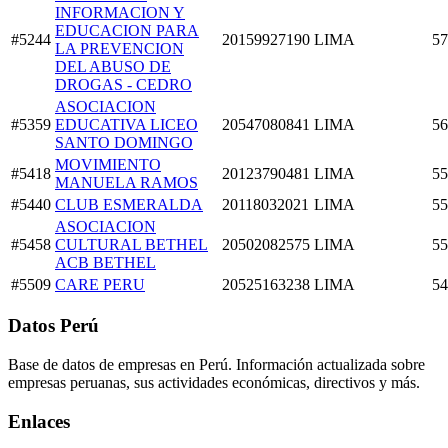
INFORMACION Y
EDUCACION PARA
#5244
20159927190
LIMA
57
LA PREVENCION
DEL ABUSO DE
DROGAS - CEDRO
ASOCIACION
#5359
EDUCATIVA LICEO
20547080841
LIMA
56
SANTO DOMINGO
MOVIMIENTO
#5418
20123790481
LIMA
55
MANUELA RAMOS
#5440
CLUB ESMERALDA
20118032021
LIMA
55
ASOCIACION
#5458
CULTURAL BETHEL
20502082575
LIMA
55
ACB BETHEL
#5509
CARE PERU
20525163238
LIMA
54
Datos Perú
Base de datos de empresas en Perú. Información actualizada sobre
empresas peruanas, sus actividades económicas, directivos y más.
Enlaces