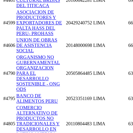
#4461
CULTURAL BRISAS
20100642281
LIMA
69
DEL TITICACA
ASOCIACION DE
PRODUCTORES Y
#4599
EXPORTADORES DE
20429240752
LIMA
66
PALTA HASS DEL
PERU- PROHASS
UNION DE OBRAS
#4606
DE ASISTENCIA
20148000698
LIMA
66
SOCIAL
ORGANISMO NO
GUBERNAMENTAL
ORGANIZACION
#4790
PARA EL
20505864485
LIMA
63
DESARROLLO
SOSTENIBLE - ONG
ODS
BANCO DE
#4795
20523351169
LIMA
63
ALIMENTOS PERU
COMERCIO
ALTERNATIVO DE
PRODUCTOS NO
#4805
TRADICIONALES Y
20110804483
LIMA
63
DESARROLLO EN