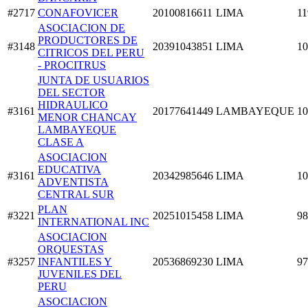
#2717
CONAFOVICER
20100816611
LIMA
11
ASOCIACION DE
PRODUCTORES DE
#3148
20391043851
LIMA
10
CITRICOS DEL PERU
- PROCITRUS
JUNTA DE USUARIOS
DEL SECTOR
HIDRAULICO
#3161
20177641449
LAMBAYEQUE
10
MENOR CHANCAY
LAMBAYEQUE
CLASE A
ASOCIACION
EDUCATIVA
#3161
20342985646
LIMA
10
ADVENTISTA
CENTRAL SUR
PLAN
#3221
20251015458
LIMA
98
INTERNATIONAL INC
ASOCIACION
ORQUESTAS
#3257
INFANTILES Y
20536869230
LIMA
97
JUVENILES DEL
PERU
ASOCIACION