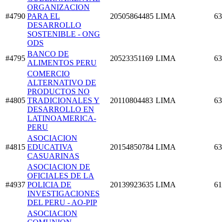
ORGANIZACION
#4790
PARA EL
20505864485
LIMA
63
DESARROLLO
SOSTENIBLE - ONG
ODS
BANCO DE
#4795
20523351169
LIMA
63
ALIMENTOS PERU
COMERCIO
ALTERNATIVO DE
PRODUCTOS NO
#4805
TRADICIONALES Y
20110804483
LIMA
63
DESARROLLO EN
LATINOAMERICA-
PERU
ASOCIACION
#4815
EDUCATIVA
20154850784
LIMA
63
CASUARINAS
ASOCIACION DE
OFICIALES DE LA
#4937
POLICIA DE
20139923635
LIMA
61
INVESTIGACIONES
DEL PERU - AO-PIP
ASOCIACION