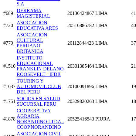
S.A
DERRAMA
#689
20136424867
LIMA
41
MAGISTERIAL
ASOCIACION
#720
20516886782
LIMA
40
EDUCATIVA ARES
ASOCIACION
CULTURAL
#770
20112844423
LIMA
37
PERUANO
BRITANICA
INSTITUTO
EDUCACIONAL
#1510
20301385464
LIMA
21
FRANKLIN DELANO
ROOSEVELT - IFDR
TOURING Y
#1637
AUTOMOVIL CLUB
20100091896
LIMA
19
DEL PERU
SOCIOS EN SALUD
#1751
20329820263
LIMA
18
SUCURSAL PERU
COOPERATIVA
AGRARIA
#1878
20525416543
PIURA
17
NORANDINO LTDA.-
COOP.NORANDINO
ASOCIACION CIVIL