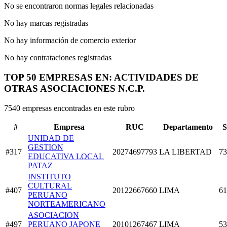
No se encontraron normas legales relacionadas
No hay marcas registradas
No hay información de comercio exterior
No hay contrataciones registradas
TOP 50 EMPRESAS EN: ACTIVIDADES DE
OTRAS ASOCIACIONES N.C.P.
7540 empresas encontradas en este rubro
#
Empresa
RUC
Departamento
S
UNIDAD DE
GESTION
#317
20274697793
LA LIBERTAD
73
EDUCATIVA LOCAL
PATAZ
INSTITUTO
CULTURAL
#407
20122667660
LIMA
61
PERUANO
NORTEAMERICANO
ASOCIACION
#497
PERUANO JAPONE
20101267467
LIMA
53