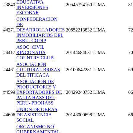
EDUCATIVA
#3840
20545754160
LIMA
81
INVERSIONES
ESCOBAR
CONFEDERACION
DE
#4271
DESARROLLADORES
20552213832
LIMA
72
INMOBILIARIOS DEL
PERU- CODIP
ASOC. CIVIL
#4417
RINCONADA
20144684631
LIMA
70
COUNTRY CLUB
ASOCIACION
#4461
CULTURAL BRISAS
20100642281
LIMA
69
DEL TITICACA
ASOCIACION DE
PRODUCTORES Y
#4599
EXPORTADORES DE
20429240752
LIMA
66
PALTA HASS DEL
PERU- PROHASS
UNION DE OBRAS
#4606
DE ASISTENCIA
20148000698
LIMA
66
SOCIAL
ORGANISMO NO
GUBERNAMENTAL