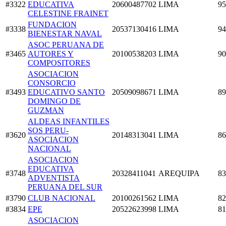
#3322
EDUCATIVA
20600487702
LIMA
95
CELESTINE FRAINET
FUNDACION
#3338
20537130416
LIMA
94
BIENESTAR NAVAL
ASOC PERUANA DE
#3465
AUTORES Y
20100538203
LIMA
90
COMPOSITORES
ASOCIACION
CONSORCIO
#3493
EDUCATIVO SANTO
20509098671
LIMA
89
DOMINGO DE
GUZMAN
ALDEAS INFANTILES
SOS PERU-
#3620
20148313041
LIMA
86
ASOCIACION
NACIONAL
ASOCIACION
EDUCATIVA
#3748
20328411041
AREQUIPA
83
ADVENTISTA
PERUANA DEL SUR
#3790
CLUB NACIONAL
20100261562
LIMA
82
#3834
EPE
20522623998
LIMA
81
ASOCIACION