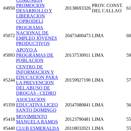
COMUNION
PROMOCION
PROV. CONST.
#4950
20138693326
61
DESARROLLO Y
DEL CALLAO
LIBERACION
COPRODELI
PROGRAMA
NACIONAL DE
#5072
20473400473
LIMA
60
EMPLEO JÓVENES
PRODUCTIVOS
APOYO A
#5093
PROGRAMAS DE
20137530911
LIMA
59
POBLACION
CENTRO DE
INFORMACION Y
EDUCACION PARA
#5244
20159927190
LIMA
57
LA PREVENCION
DEL ABUSO DE
DROGAS - CEDRO
ASOCIACION
#5359
EDUCATIVA LICEO
20547080841
LIMA
56
SANTO DOMINGO
MOVIMIENTO
#5418
20123790481
LIMA
55
MANUELA RAMOS
#5440
CLUB ESMERALDA
20118032021
LIMA
55