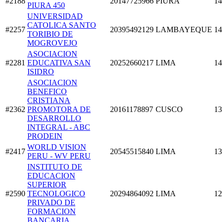
#2188
20147725966
PIURA
14
PIURA 450
UNIVERSIDAD
CATOLICA SANTO
#2257
20395492129
LAMBAYEQUE
14
TORIBIO DE
MOGROVEJO
ASOCIACION
#2281
EDUCATIVA SAN
20252660217
LIMA
14
ISIDRO
ASOCIACION
BENEFICO
CRISTIANA
#2362
PROMOTORA DE
20161178897
CUSCO
13
DESARROLLO
INTEGRAL - ABC
PRODEIN
WORLD VISION
#2417
20545515840
LIMA
13
PERU - WV PERU
INSTITUTO DE
EDUCACION
SUPERIOR
#2590
TECNOLOGICO
20294864092
LIMA
12
PRIVADO DE
FORMACION
BANCARIA