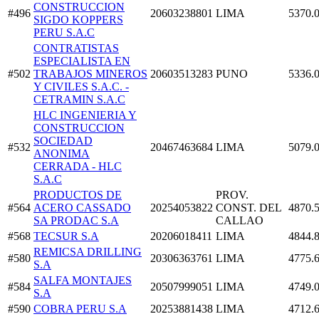
CONSTRUCCION
#496
20603238801
LIMA
5370.
SIGDO KOPPERS
PERU S.A.C
CONTRATISTAS
ESPECIALISTA EN
#502
TRABAJOS MINEROS
20603513283
PUNO
5336.
Y CIVILES S.A.C. -
CETRAMIN S.A.C
HLC INGENIERIA Y
CONSTRUCCION
SOCIEDAD
#532
20467463684
LIMA
5079.
ANONIMA
CERRADA - HLC
S.A.C
PRODUCTOS DE
PROV.
#564
ACERO CASSADO
20254053822
CONST. DEL
4870.
SA PRODAC S.A
CALLAO
#568
TECSUR S.A
20206018411
LIMA
4844.
REMICSA DRILLING
#580
20306363761
LIMA
4775.
S.A
SALFA MONTAJES
#584
20507999051
LIMA
4749.
S.A
#590
COBRA PERU S.A
20253881438
LIMA
4712.