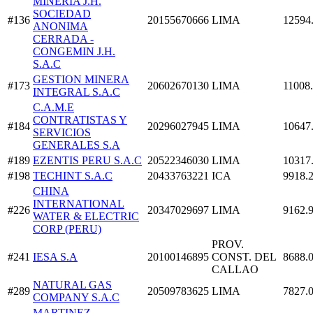
MINERIA J.H.
SOCIEDAD
#136
20155670666
LIMA
12594
ANONIMA
CERRADA -
CONGEMIN J.H.
S.A.C
GESTION MINERA
#173
20602670130
LIMA
11008
INTEGRAL S.A.C
C.A.M.E
CONTRATISTAS Y
#184
20296027945
LIMA
10647
SERVICIOS
GENERALES S.A
#189
EZENTIS PERU S.A.C
20522346030
LIMA
10317
#198
TECHINT S.A.C
20433763221
ICA
9918.
CHINA
INTERNATIONAL
#226
20347029697
LIMA
9162.
WATER & ELECTRIC
CORP (PERU)
PROV.
#241
IESA S.A
20100146895
CONST. DEL
8688.
CALLAO
NATURAL GAS
#289
20509783625
LIMA
7827.
COMPANY S.A.C
MARTINEZ