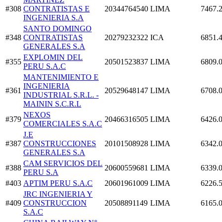
#308
CONTRATISTAS E
20344764540
LIMA
7467.
INGENIERIA S.A
SANTO DOMINGO
#348
CONTRATISTAS
20279232322
ICA
6851.
GENERALES S.A
EXPLOMIN DEL
#355
20501523837
LIMA
6809.
PERU S.A.C
MANTENIMIENTO E
INGENIERIA
#361
20529648147
LIMA
6708.
INDUSTRIAL S.R.L. -
MAININ S.C.R.L
NEXOS
#379
20466316505
LIMA
6426.
COMERCIALES S.A.C
J.E
#387
CONSTRUCCIONES
20101508928
LIMA
6342.
GENERALES S.A
CAM SERVICIOS DEL
#388
20600559681
LIMA
6339.
PERU S.A
#403
APTIM PERU S.A.C
20601961009
LIMA
6226.
JRC INGENIERIA Y
#409
CONSTRUCCION
20508891149
LIMA
6165.
S.A.C