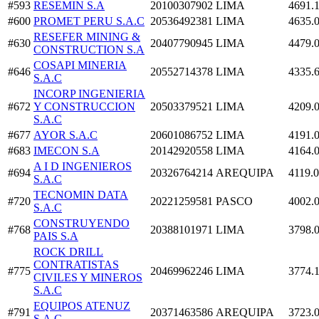
#593
RESEMIN S.A
20100307902
LIMA
4691.
#600
PROMET PERU S.A.C
20536492381
LIMA
4635.
RESEFER MINING &
#630
20407790945
LIMA
4479.
CONSTRUCTION S.A
COSAPI MINERIA
#646
20552714378
LIMA
4335.
S.A.C
INCORP INGENIERIA
#672
Y CONSTRUCCION
20503379521
LIMA
4209.
S.A.C
#677
AYOR S.A.C
20601086752
LIMA
4191.
#683
IMECON S.A
20142920558
LIMA
4164.
A I D INGENIEROS
#694
20326764214
AREQUIPA
4119.
S.A.C
TECNOMIN DATA
#720
20221259581
PASCO
4002.
S.A.C
CONSTRUYENDO
#768
20388101971
LIMA
3798.
PAIS S.A
ROCK DRILL
CONTRATISTAS
#775
20469962246
LIMA
3774.
CIVILES Y MINEROS
S.A.C
EQUIPOS ATENUZ
#791
20371463586
AREQUIPA
3723.
S.A.C