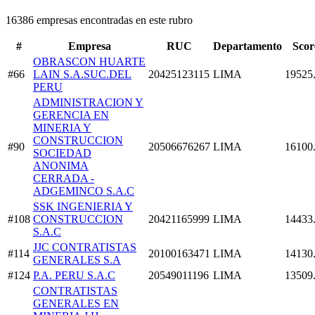
16386 empresas encontradas en este rubro
#
Empresa
RUC
Departamento
Scor
OBRASCON HUARTE
#66
LAIN S.A.SUC.DEL
20425123115
LIMA
19525
PERU
ADMINISTRACION Y
GERENCIA EN
MINERIA Y
CONSTRUCCION
#90
20506676267
LIMA
16100
SOCIEDAD
ANONIMA
CERRADA -
ADGEMINCO S.A.C
SSK INGENIERIA Y
#108
CONSTRUCCION
20421165999
LIMA
14433
S.A.C
JJC CONTRATISTAS
#114
20100163471
LIMA
14130
GENERALES S.A
#124
P.A. PERU S.A.C
20549011196
LIMA
13509
CONTRATISTAS
GENERALES EN