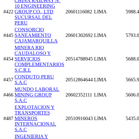
CHINA RAILWAY N°
10 ENGINEERING
#422
GROUP CO., LTD
20601116082
LIMA
5988.
SUCURSAL DEL
PERU
CONSORCIO
#445
SANEAMIENTO
20601302692
LIMA
5793.
CAJAMARQUILLA
MINERA RIO
CAUDALOSO Y
#454
SERVICIOS
20514788945
LIMA
5688.
COMPLEMENTARIOS
S.C.R.L
CONDUTO PERU
#457
20512864644
LIMA
5665.
S.A.C
MUNDO LABORAL
#466
MINING GROUP
20602352111
LIMA
5606.
S.A.C
EXPLOTACION Y
TRANSPORTES
#487
MINEROS
20510916043
LIMA
5435.
INTERNACIONAL
S.A.C
INGENIERIA Y