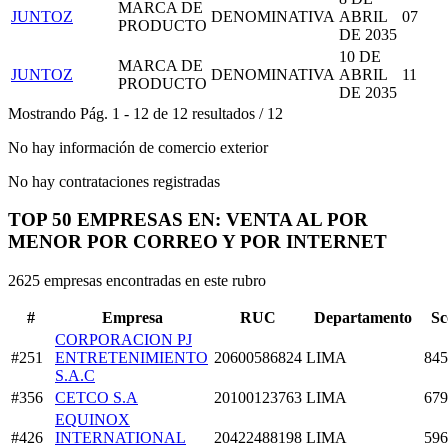
MARCA DE
JUNTOZ
DENOMINATIVA
ABRIL
07
PRODUCTO
DE 2035
10 DE
MARCA DE
JUNTOZ
DENOMINATIVA
ABRIL
11
PRODUCTO
DE 2035
Mostrando
Pág.
1
-
12
de
12
resultados
/
12
No hay información de comercio exterior
No hay contrataciones registradas
TOP 50 EMPRESAS EN: VENTA AL POR
MENOR POR CORREO Y POR INTERNET
2625 empresas encontradas en este rubro
#
Empresa
RUC
Departamento
Sc
CORPORACION PJ
#251
ENTRETENIMIENTO
20600586824
LIMA
845
S.A.C
#356
CETCO S.A
20100123763
LIMA
679
EQUINOX
#426
INTERNATIONAL
20422488198
LIMA
596