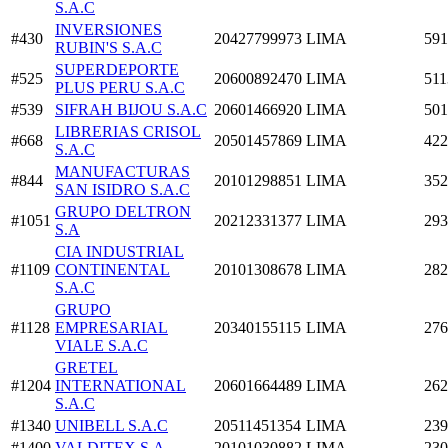
S.A.C
INVERSIONES
#430
20427799973
LIMA
591
RUBIN'S S.A.C
SUPERDEPORTE
#525
20600892470
LIMA
511
PLUS PERU S.A.C
#539
SIFRAH BIJOU S.A.C
20601466920
LIMA
501
LIBRERIAS CRISOL
#668
20501457869
LIMA
422
S.A.C
MANUFACTURAS
#844
20101298851
LIMA
352
SAN ISIDRO S.A.C
GRUPO DELTRON
#1051
20212331377
LIMA
293
S.A
CIA INDUSTRIAL
#1109
CONTINENTAL
20101308678
LIMA
282
S.A.C
GRUPO
#1128
EMPRESARIAL
20340155115
LIMA
276
VIALE S.A.C
GRETEL
#1204
INTERNATIONAL
20601664489
LIMA
262
S.A.C
#1340
UNIBELL S.A.C
20511451354
LIMA
239
#1400
VALDITEX S.A
20101030882
LIMA
230