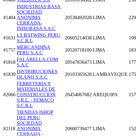
INDUSTRIAS BASA
SOCIEDAD
#1404
ANONIMA
20538492028
LIMA
229
CERRADA-
INDUBASA S.A.C
LS BATWING PERU
#1631
20605214038
LIMA
198
S.C.R.L
MERCANDINA
#1757
20520718100
LIMA
183
PERU S.A.C
FALABELLA.COM
#1818
20547836473
LIMA
177
S.A.C
DISTRIBUCIONES
#1839
20103365628
LAMBAYEQUE
175
OLANO S.A.C
FERRETERIA Y
MATERIALES DE
#2066
CONSTRUCCION
20454067682
AREQUIPA
157
S.R.L. - FEMACO
S.C.R.L
TIENDAS ISHOP
DEL PERU
SOCIEDAD
#2118
ANONIMA
20600739477
LIMA
152
CERRADA -