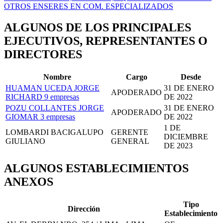
OTROS ENSERES EN COM. ESPECIALIZADOS
ALGUNOS DE LOS PRINCIPALES
EJECUTIVOS, REPRESENTANTES O
DIRECTORES
Nombre
Cargo
Desde
HUAMAN UCEDA JORGE
31 DE ENERO
APODERADO
RICHARD
9 empresas
DE 2022
POZU COLLANTES JORGE
31 DE ENERO
APODERADO
GIOMAR
3 empresas
DE 2022
1 DE
LOMBARDI BACIGALUPO
GERENTE
DICIEMBRE
GIULIANO
GENERAL
DE 2023
ALGUNOS ESTABLECIMIENTOS
ANEXOS
Tipo
Dirección
Establecimiento