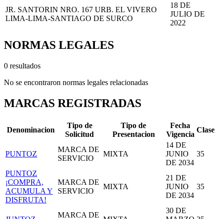
18 DE
JR. SANTORIN NRO. 167 URB. EL VIVERO
JULIO DE
LIMA-LIMA-SANTIAGO DE SURCO
2022
NORMAS LEGALES
0 resultados
No se encontraron normas legales relacionadas
MARCAS REGISTRADAS
Tipo de
Tipo de
Fecha
Denominacion
Clase
Solicitud
Presentacion
Vigencia
14 DE
MARCA DE
PUNTOZ
MIXTA
JUNIO
35
SERVICIO
DE 2034
PUNTOZ
21 DE
¡COMPRA,
MARCA DE
MIXTA
JUNIO
35
ACUMULA Y
SERVICIO
DE 2034
DISFRUTA!
30 DE
MARCA DE