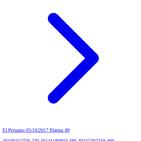
El Peruano
05/10/2017
Página 49
20100312736 270 20141189850 380 20327397258 490