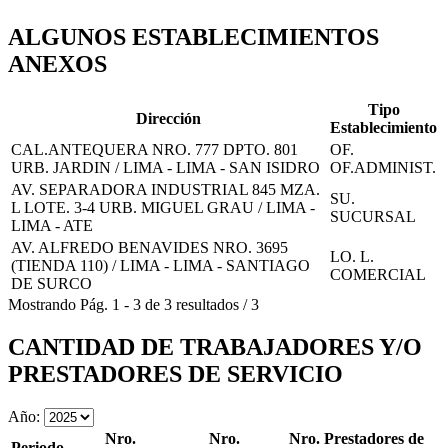
ALGUNOS ESTABLECIMIENTOS
ANEXOS
Tipo
Dirección
Establecimiento
CAL.ANTEQUERA NRO. 777 DPTO. 801
OF.
URB. JARDIN / LIMA - LIMA - SAN ISIDRO
OF.ADMINIST.
AV. SEPARADORA INDUSTRIAL 845 MZA.
SU.
L LOTE. 3-4 URB. MIGUEL GRAU / LIMA -
SUCURSAL
LIMA - ATE
AV. ALFREDO BENAVIDES NRO. 3695
LO. L.
(TIENDA 110) / LIMA - LIMA - SANTIAGO
COMERCIAL
DE SURCO
Mostrando
Pág.
1
-
3
de
3
resultados
/
3
CANTIDAD DE TRABAJADORES Y/O
PRESTADORES DE SERVICIO
Año:
Nro.
Nro.
Nro. Prestadores de
Periodo