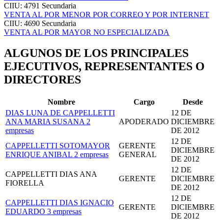
CIIU: 4791
Secundaria
VENTA AL POR MENOR POR CORREO Y POR INTERNET
CIIU: 4690
Secundaria
VENTA AL POR MAYOR NO ESPECIALIZADA
ALGUNOS DE LOS PRINCIPALES
EJECUTIVOS, REPRESENTANTES O
DIRECTORES
Nombre
Cargo
Desde
DIAS LUNA DE CAPPELLETTI
12 DE
ANA MARIA SUSANA
2
APODERADO
DICIEMBRE
empresas
DE 2012
12 DE
CAPPELLETTI SOTOMAYOR
GERENTE
DICIEMBRE
ENRIQUE ANIBAL
2 empresas
GENERAL
DE 2012
12 DE
CAPPELLETTI DIAS ANA
GERENTE
DICIEMBRE
FIORELLA
DE 2012
12 DE
CAPPELLETTI DIAS IGNACIO
GERENTE
DICIEMBRE
EDUARDO
3 empresas
DE 2012