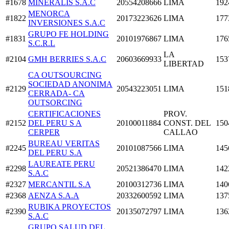
#1678
MINERALIS S.A.C
20554208666
LIMA
192
MENORCA
#1822
20173223626
LIMA
177
INVERSIONES S.A.C
GRUPO FE HOLDING
#1831
20101976867
LIMA
176
S.C.R.L
LA
#2104
GMH BERRIES S.A.C
20603669933
153
LIBERTAD
CA OUTSOURCING
SOCIEDAD ANONIMA
#2129
20543223051
LIMA
151
CERRADA- CA
OUTSORCING
CERTIFICACIONES
PROV.
#2152
DEL PERU S A
20100011884
CONST. DEL
150
CERPER
CALLAO
BUREAU VERITAS
#2245
20101087566
LIMA
145
DEL PERU S.A
LAUREATE PERU
#2298
20521386470
LIMA
142
S.A.C
#2327
MERCANTIL S.A
20100312736
LIMA
140
#2368
AENZA S.A.A
20332600592
LIMA
137
RUBIKA PROYECTOS
#2390
20135072797
LIMA
136
S.A.C
GRUPO SALUD DEL