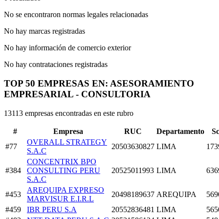
No se encontraron normas legales relacionadas
No hay marcas registradas
No hay información de comercio exterior
No hay contrataciones registradas
TOP 50 EMPRESAS EN: ASESORAMIENTO
EMPRESARIAL - CONSULTORIA
13113 empresas encontradas en este rubro
#
Empresa
RUC
Departamento
S
OVERALL STRATEGY
#77
20503630827
LIMA
173
S.A.C
CONCENTRIX BPO
#384
CONSULTING PERU
20525011993
LIMA
636
S.A.C
AREQUIPA EXPRESO
#453
20498189637
AREQUIPA
569
MARVISUR E.I.R.L
#459
IBR PERU S.A
20552836481
LIMA
565