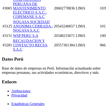
PERUANA DE
#3065
MANTENIMIENTO
20602778836
LIMA
103
ELECTRICO S.A.C.-
COPEMANE S.A.C
NOGASA SOCIEDAD
#3125
ANONIMA CERRADA -
20543240657
LIMA
101
NOGASA S.A.C
#3151
WSP PERU S.A
20348233671
LIMA
100
RECAUDACION Y
#3281
CONTACTO RECSA
20557361384
LIMA
966
S.A.C
Datos Perú
Base de datos de empresas en Perú. Información actualizada sobre
empresas peruanas, sus actividades económicas, directivos y más.
Enlaces
Atribuciones
Privacidad
Estadisticas Generales