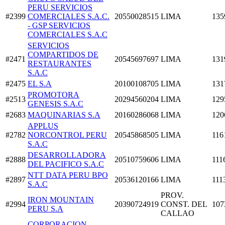
PERU SERVICIOS
#2399
COMERCIALES S.A.C.
20550028515
LIMA
135
- GSP SERVICIOS
COMERCIALES S.A.C
SERVICIOS
COMPARTIDOS DE
#2471
20545697697
LIMA
131
RESTAURANTES
S.A.C
#2475
EL S.A
20100108705
LIMA
131
PROMOTORA
#2513
20294560204
LIMA
129
GENESIS S.A.C
#2683
MAQUINARIAS S.A
20160286068
LIMA
120
APPLUS
#2782
NORCONTROL PERU
20545868505
LIMA
116
S.A.C
DESARROLLADORA
#2888
20510759606
LIMA
111
DEL PACIFICO S.A.C
NTT DATA PERU BPO
#2897
20536120166
LIMA
111
S.A.C
PROV.
IRON MOUNTAIN
#2994
20390724919
CONST. DEL
107
PERU S.A
CALLAO
CORPORACION