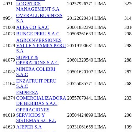
#931
LOGISTICS
20257926371
LIMA
322
MANAGEMENT S.A
OVERALL BUSINESS
#954
20122620434
LIMA
314
S.A
#1008
ALFA CO S.A.C
20601832390
LIMA
301
#1023
BUNGE PERU S.A.C
20508261633
LIMA
298
AGROINVERSIONES
#1029
VALLE Y PAMPA PERU
20519190681
LIMA
298
S.A
SUPPLY &
#1079
20601329540
LIMA
288
OPERATIONS S.A.C
MINERA COLIBRI
#1082
20501620107
LIMA
287
S.A.C
ENZAFRUIT PERU
#1164
20555085771
LIMA
268
S.A.C
EMPRESA
#1374
COMERCIALIZADORA
20557079441
LIMA
233
DE BEBIDAS S.A.C
OPERACIONES
#1619
SERVICIOS Y
20504424899
LIMA
200
SISTEMAS S.C.R.L
#1629
AJEPER S.A
20331061655
LIMA
199