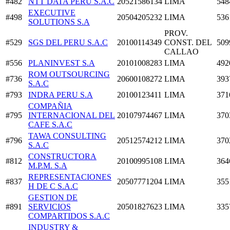
#482
NTT DATA PERU S.A.C
20521586134
LIMA
548
EXECUTIVE
#498
20504205232
LIMA
536
SOLUTIONS S.A
PROV.
#529
SGS DEL PERU S.A.C
20100114349
CONST. DEL
509
CALLAO
#556
PLANINVEST S.A
20101008283
LIMA
492
ROM OUTSOURCING
#736
20600108272
LIMA
393
S.A.C
#793
INDRA PERU S.A
20100123411
LIMA
371
COMPAÑIA
#795
INTERNACIONAL DEL
20107974467
LIMA
370
CAFE S.A.C
TAWA CONSULTING
#796
20512574212
LIMA
370
S.A.C
CONSTRUCTORA
#812
20100995108
LIMA
364
M.P.M. S.A
REPRESENTACIONES
#837
20507771204
LIMA
355
H DE C S.A.C
GESTION DE
#891
SERVICIOS
20501827623
LIMA
335
COMPARTIDOS S.A.C
INDUSTRY &