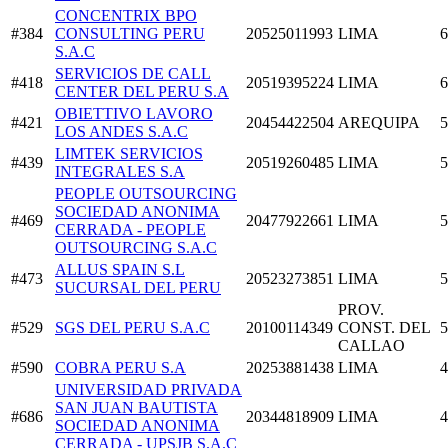
CONCENTRIX BPO
#384
CONSULTING PERU
20525011993
LIMA
6
S.A.C
SERVICIOS DE CALL
#418
20519395224
LIMA
6
CENTER DEL PERU S.A
OBIETTIVO LAVORO
#421
20454422504
AREQUIPA
5
LOS ANDES S.A.C
LIMTEK SERVICIOS
#439
20519260485
LIMA
5
INTEGRALES S.A
PEOPLE OUTSOURCING
SOCIEDAD ANONIMA
#469
20477922661
LIMA
5
CERRADA - PEOPLE
OUTSOURCING S.A.C
ALLUS SPAIN S.L
#473
20523273851
LIMA
5
SUCURSAL DEL PERU
PROV.
#529
SGS DEL PERU S.A.C
20100114349
CONST. DEL
5
CALLAO
#590
COBRA PERU S.A
20253881438
LIMA
4
UNIVERSIDAD PRIVADA
SAN JUAN BAUTISTA
#686
20344818909
LIMA
4
SOCIEDAD ANONIMA
CERRADA - UPSJB S.A.C