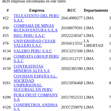
4820 empresas encontradas en este rubro
#
Empresa
RUC
Departamento
TELEATENTO DEL PERU
#22
20414989277
LIMA
3
S.A.C
COMPAñIA DE MINAS
#50
20100079501
LIMA
2
BUENAVENTURA S.A.A
#55
ISEG PERU S.A.C
20522228347
LIMA
2
UNIVERSIDAD CESAR
LA
#76
20164113532
1
VALLEJO S.A.C
LIBERTAD
#134
VALERO PERU S.A.C
20513251506
LIMA
1
COMDATA GROUP PERU
#140
20513112727
LIMA
1
S.A.C
CONTRATISTAS
#159
20502385390
LIMA
1
MINEROS ALFA S.A
COVISIAN ESPAÑA S.L.,
SOCIEDAD
#261
20515056468
LIMA
8
UNIPERSONAL,
SUCURSAL EN PERU
PURA FRUIT COMPANY
#299
20517952533
LIMA
7
S.A
CONFIPETROL ANDINA
#328
20357259976
LIMA
7
S.A