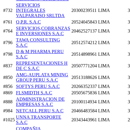
SERVICIOS
#732
INTEGRALES
20300239511
LIMA
3
VALPARAISO SRLTDA
#761
Q.P.R. S.A.C
20524045843
LIMA
3
SERVICIOS,COBRANZAS
#764
20462527137
LIMA
3
E INVERSIONES S.A.C
TAWA CONSULTING
#796
20512574212
LIMA
3
S.A.C
D & M PHARMA PERU
#798
20514898961
LIMA
3
S.A.C
REPRESENTACIONES H
#837
20507771204
LIMA
3
DE C S.A.C
AMG-AUPLATA MINING
#850
20513188626
LIMA
3
GROUP PERU S.A.C
#856
SOFTYS PERU S.A.C
20266352337
LIMA
3
#869
FLSMIDTH S.A.C
20505675836
LIMA
3
ADMINISTRACION DE
#888
20100114934
LIMA
3
EMPRESAS S.A.C
#984
NETCALL PERU S.A.C
20466483584
LIMA
3
UNNA TRANSPORTE
#1025
20343443961
LIMA
2
S.A.C
COMPAÑIA