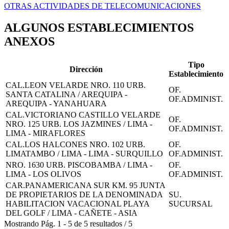
OTRAS ACTIVIDADES DE TELECOMUNICACIONES
ALGUNOS ESTABLECIMIENTOS
ANEXOS
Tipo
Dirección
Establecimiento
CAL.LEON VELARDE NRO. 110 URB.
OF.
SANTA CATALINA / AREQUIPA -
OF.ADMINIST.
AREQUIPA - YANAHUARA
CAL.VICTORIANO CASTILLO VELARDE
OF.
NRO. 125 URB. LOS JAZMINES / LIMA -
OF.ADMINIST.
LIMA - MIRAFLORES
CAL.LOS HALCONES NRO. 102 URB.
OF.
LIMATAMBO / LIMA - LIMA - SURQUILLO
OF.ADMINIST.
NRO. 1630 URB. PISCOBAMBA / LIMA -
OF.
LIMA - LOS OLIVOS
OF.ADMINIST.
CAR.PANAMERICANA SUR KM. 95 JUNTA
DE PROPIETARIOS DE LA DENOMINADA
SU.
HABILITACION VACACIONAL PLAYA
SUCURSAL
DEL GOLF / LIMA - CAÑETE - ASIA
Mostrando
Pág.
1
-
5
de
5
resultados
/
5