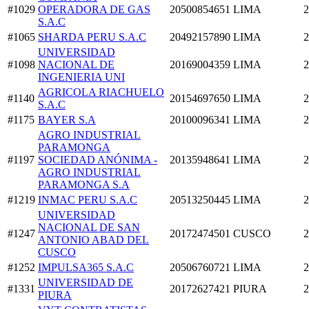
#1029
OPERADORA DE GAS
20500854651
LIMA
2
S.A.C
#1065
SHARDA PERU S.A.C
20492157890
LIMA
2
UNIVERSIDAD
#1098
NACIONAL DE
20169004359
LIMA
2
INGENIERIA UNI
AGRICOLA RIACHUELO
#1140
20154697650
LIMA
2
S.A.C
#1175
BAYER S.A
20100096341
LIMA
2
AGRO INDUSTRIAL
PARAMONGA
#1197
SOCIEDAD ANÓNIMA -
20135948641
LIMA
2
AGRO INDUSTRIAL
PARAMONGA S.A
#1219
INMAC PERU S.A.C
20513250445
LIMA
2
UNIVERSIDAD
NACIONAL DE SAN
#1247
20172474501
CUSCO
2
ANTONIO ABAD DEL
CUSCO
#1252
IMPULSA365 S.A.C
20506760721
LIMA
2
UNIVERSIDAD DE
#1331
20172627421
PIURA
2
PIURA