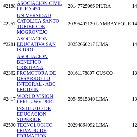
ASOCIACION CIVIL
#2188
20147725966
PIURA
14
PIURA 450
UNIVERSIDAD
CATOLICA SANTO
#2257
20395492129
LAMBAYEQUE
14
TORIBIO DE
MOGROVEJO
ASOCIACION
#2281
EDUCATIVA SAN
20252660217
LIMA
14
ISIDRO
ASOCIACION
BENEFICO
CRISTIANA
#2362
PROMOTORA DE
20161178897
CUSCO
13
DESARROLLO
INTEGRAL - ABC
PRODEIN
WORLD VISION
#2417
20545515840
LIMA
13
PERU - WV PERU
INSTITUTO DE
EDUCACION
SUPERIOR
#2590
TECNOLOGICO
20294864092
LIMA
12
PRIVADO DE
FORMACION