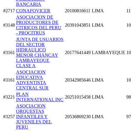
BANCARIA
#2717
CONAFOVICER
20100816611
LIMA
11
ASOCIACION DE
PRODUCTORES DE
#3148
20391043851
LIMA
10
CITRICOS DEL PERU
- PROCITRUS
JUNTA DE USUARIOS
DEL SECTOR
HIDRAULICO
#3161
20177641449
LAMBAYEQUE
10
MENOR CHANCAY
LAMBAYEQUE
CLASE A
ASOCIACION
EDUCATIVA
#3161
20342985646
LIMA
10
ADVENTISTA
CENTRAL SUR
PLAN
#3221
20251015458
LIMA
98
INTERNATIONAL INC
ASOCIACION
ORQUESTAS
#3257
INFANTILES Y
20536869230
LIMA
97
JUVENILES DEL
PERU