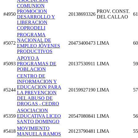
ASOCIACION
COMUNION
PROMOCION
PROV. CONST.
#4950
20138693326
61
DESARROLLO Y
DEL CALLAO
LIBERACION
COPRODELI
PROGRAMA
NACIONAL DE
#5072
20473400473
LIMA
60
EMPLEO JÓVENES
PRODUCTIVOS
APOYO A
#5093
PROGRAMAS DE
20137530911
LIMA
59
POBLACION
CENTRO DE
INFORMACION Y
EDUCACION PARA
#5244
20159927190
LIMA
57
LA PREVENCION
DEL ABUSO DE
DROGAS - CEDRO
ASOCIACION
#5359
EDUCATIVA LICEO
20547080841
LIMA
56
SANTO DOMINGO
MOVIMIENTO
#5418
20123790481
LIMA
55
MANUELA RAMOS