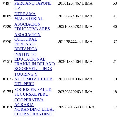
#497
PERUANO JAPONE
20101267467
LIMA
53
S.A
DERRAMA
#689
20136424867
LIMA
41
MAGISTERIAL
ASOCIACION
#720
20516886782
LIMA
40
EDUCATIVA ARES
ASOCIACION
CULTURAL
#770
20112844423
LIMA
37
PERUANO
BRITANICA
INSTITUTO
EDUCACIONAL
#1510
20301385464
LIMA
21
FRANKLIN DELANO
ROOSEVELT - IFDR
TOURING Y
#1637
AUTOMOVIL CLUB
20100091896
LIMA
19
DEL PERU
SOCIOS EN SALUD
#1751
20329820263
LIMA
18
SUCURSAL PERU
COOPERATIVA
AGRARIA
#1878
20525416543
PIURA
17
NORANDINO LTDA.-
COOP.NORANDINO