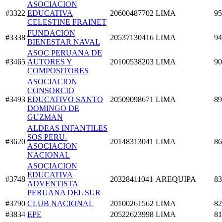
ASOCIACION
#3322
EDUCATIVA
20600487702
LIMA
95
CELESTINE FRAINET
FUNDACION
#3338
20537130416
LIMA
94
BIENESTAR NAVAL
ASOC PERUANA DE
#3465
AUTORES Y
20100538203
LIMA
90
COMPOSITORES
ASOCIACION
CONSORCIO
#3493
EDUCATIVO SANTO
20509098671
LIMA
89
DOMINGO DE
GUZMAN
ALDEAS INFANTILES
SOS PERU-
#3620
20148313041
LIMA
86
ASOCIACION
NACIONAL
ASOCIACION
EDUCATIVA
#3748
20328411041
AREQUIPA
83
ADVENTISTA
PERUANA DEL SUR
#3790
CLUB NACIONAL
20100261562
LIMA
82
#3834
EPE
20522623998
LIMA
81