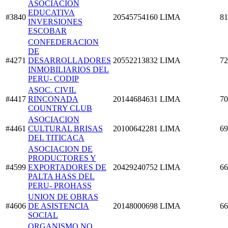
ASOCIACION
EDUCATIVA
#3840
20545754160
LIMA
81
INVERSIONES
ESCOBAR
CONFEDERACION
DE
#4271
DESARROLLADORES
20552213832
LIMA
72
INMOBILIARIOS DEL
PERU- CODIP
ASOC. CIVIL
#4417
RINCONADA
20144684631
LIMA
70
COUNTRY CLUB
ASOCIACION
#4461
CULTURAL BRISAS
20100642281
LIMA
69
DEL TITICACA
ASOCIACION DE
PRODUCTORES Y
#4599
EXPORTADORES DE
20429240752
LIMA
66
PALTA HASS DEL
PERU- PROHASS
UNION DE OBRAS
#4606
DE ASISTENCIA
20148000698
LIMA
66
SOCIAL
ORGANISMO NO