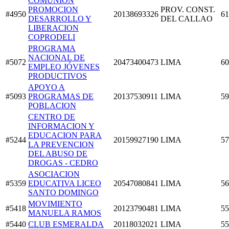
COMUNION
PROMOCION
PROV. CONST.
#4950
20138693326
61
DESARROLLO Y
DEL CALLAO
LIBERACION
COPRODELI
PROGRAMA
NACIONAL DE
#5072
20473400473
LIMA
60
EMPLEO JÓVENES
PRODUCTIVOS
APOYO A
#5093
PROGRAMAS DE
20137530911
LIMA
59
POBLACION
CENTRO DE
INFORMACION Y
EDUCACION PARA
#5244
20159927190
LIMA
57
LA PREVENCION
DEL ABUSO DE
DROGAS - CEDRO
ASOCIACION
#5359
EDUCATIVA LICEO
20547080841
LIMA
56
SANTO DOMINGO
MOVIMIENTO
#5418
20123790481
LIMA
55
MANUELA RAMOS
#5440
CLUB ESMERALDA
20118032021
LIMA
55