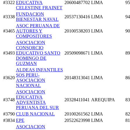
#3322
EDUCATIVA
20600487702
LIMA
95
CELESTINE FRAINET
FUNDACION
#3338
20537130416
LIMA
94
BIENESTAR NAVAL
ASOC PERUANA DE
#3465
AUTORES Y
20100538203
LIMA
90
COMPOSITORES
ASOCIACION
CONSORCIO
#3493
EDUCATIVO SANTO
20509098671
LIMA
89
DOMINGO DE
GUZMAN
ALDEAS INFANTILES
SOS PERU-
#3620
20148313041
LIMA
86
ASOCIACION
NACIONAL
ASOCIACION
EDUCATIVA
#3748
20328411041
AREQUIPA
83
ADVENTISTA
PERUANA DEL SUR
#3790
CLUB NACIONAL
20100261562
LIMA
82
#3834
EPE
20522623998
LIMA
81
ASOCIACION