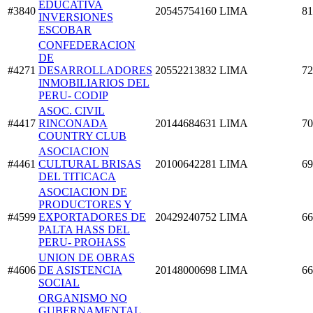
EDUCATIVA
#3840
20545754160
LIMA
81
INVERSIONES
ESCOBAR
CONFEDERACION
DE
#4271
DESARROLLADORES
20552213832
LIMA
72
INMOBILIARIOS DEL
PERU- CODIP
ASOC. CIVIL
#4417
RINCONADA
20144684631
LIMA
70
COUNTRY CLUB
ASOCIACION
#4461
CULTURAL BRISAS
20100642281
LIMA
69
DEL TITICACA
ASOCIACION DE
PRODUCTORES Y
#4599
EXPORTADORES DE
20429240752
LIMA
66
PALTA HASS DEL
PERU- PROHASS
UNION DE OBRAS
#4606
DE ASISTENCIA
20148000698
LIMA
66
SOCIAL
ORGANISMO NO
GUBERNAMENTAL