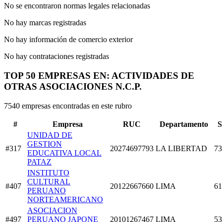
No se encontraron normas legales relacionadas
No hay marcas registradas
No hay información de comercio exterior
No hay contrataciones registradas
TOP 50 EMPRESAS EN: ACTIVIDADES DE
OTRAS ASOCIACIONES N.C.P.
7540 empresas encontradas en este rubro
#
Empresa
RUC
Departamento
S
UNIDAD DE
GESTION
#317
20274697793
LA LIBERTAD
73
EDUCATIVA LOCAL
PATAZ
INSTITUTO
CULTURAL
#407
20122667660
LIMA
61
PERUANO
NORTEAMERICANO
ASOCIACION
#497
PERUANO JAPONE
20101267467
LIMA
53