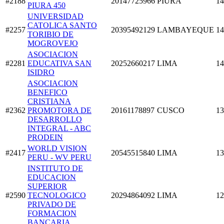
#2188
20147725966
PIURA
14
PIURA 450
UNIVERSIDAD
CATOLICA SANTO
#2257
20395492129
LAMBAYEQUE
14
TORIBIO DE
MOGROVEJO
ASOCIACION
#2281
EDUCATIVA SAN
20252660217
LIMA
14
ISIDRO
ASOCIACION
BENEFICO
CRISTIANA
#2362
PROMOTORA DE
20161178897
CUSCO
13
DESARROLLO
INTEGRAL - ABC
PRODEIN
WORLD VISION
#2417
20545515840
LIMA
13
PERU - WV PERU
INSTITUTO DE
EDUCACION
SUPERIOR
#2590
TECNOLOGICO
20294864092
LIMA
12
PRIVADO DE
FORMACION
BANCARIA