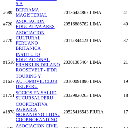
S.A
DERRAMA
#689
20136424867
LIMA
41
MAGISTERIAL
ASOCIACION
#720
20516886782
LIMA
40
EDUCATIVA ARES
ASOCIACION
CULTURAL
#770
20112844423
LIMA
37
PERUANO
BRITANICA
INSTITUTO
EDUCACIONAL
#1510
20301385464
LIMA
21
FRANKLIN DELANO
ROOSEVELT - IFDR
TOURING Y
#1637
AUTOMOVIL CLUB
20100091896
LIMA
19
DEL PERU
SOCIOS EN SALUD
#1751
20329820263
LIMA
18
SUCURSAL PERU
COOPERATIVA
AGRARIA
#1878
20525416543
PIURA
17
NORANDINO LTDA.-
COOP.NORANDINO
ASOCIACION CIVIL