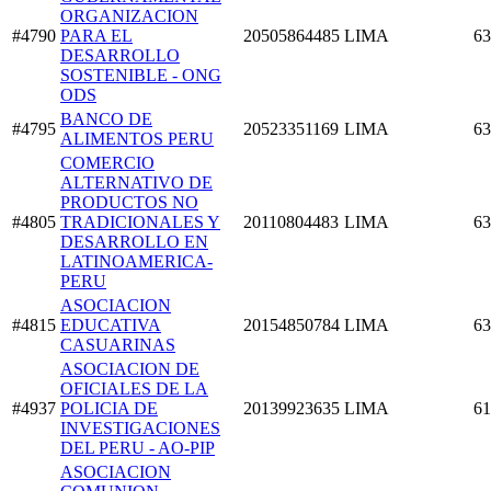
ORGANIZACION
#4790
PARA EL
20505864485
LIMA
63
DESARROLLO
SOSTENIBLE - ONG
ODS
BANCO DE
#4795
20523351169
LIMA
63
ALIMENTOS PERU
COMERCIO
ALTERNATIVO DE
PRODUCTOS NO
#4805
TRADICIONALES Y
20110804483
LIMA
63
DESARROLLO EN
LATINOAMERICA-
PERU
ASOCIACION
#4815
EDUCATIVA
20154850784
LIMA
63
CASUARINAS
ASOCIACION DE
OFICIALES DE LA
#4937
POLICIA DE
20139923635
LIMA
61
INVESTIGACIONES
DEL PERU - AO-PIP
ASOCIACION