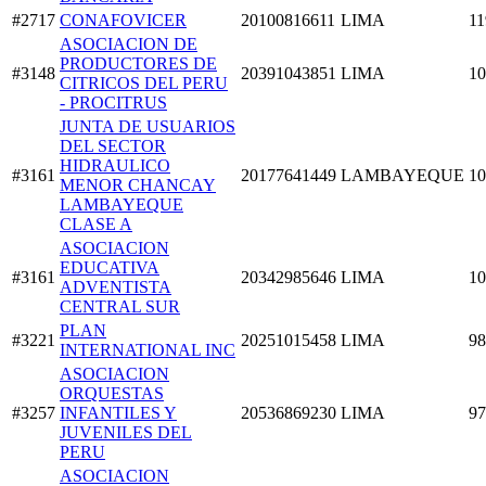
#2717
CONAFOVICER
20100816611
LIMA
11
ASOCIACION DE
PRODUCTORES DE
#3148
20391043851
LIMA
10
CITRICOS DEL PERU
- PROCITRUS
JUNTA DE USUARIOS
DEL SECTOR
HIDRAULICO
#3161
20177641449
LAMBAYEQUE
10
MENOR CHANCAY
LAMBAYEQUE
CLASE A
ASOCIACION
EDUCATIVA
#3161
20342985646
LIMA
10
ADVENTISTA
CENTRAL SUR
PLAN
#3221
20251015458
LIMA
98
INTERNATIONAL INC
ASOCIACION
ORQUESTAS
#3257
INFANTILES Y
20536869230
LIMA
97
JUVENILES DEL
PERU
ASOCIACION