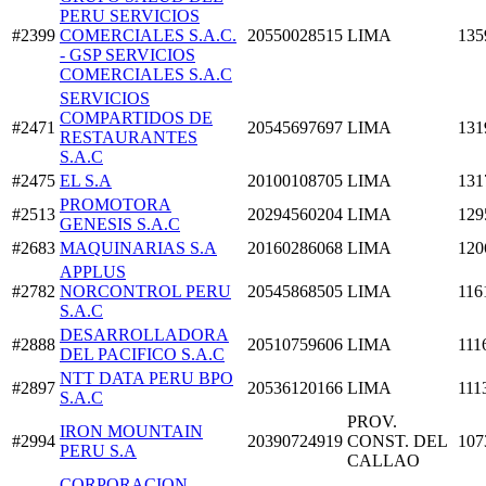
PERU SERVICIOS
#2399
COMERCIALES S.A.C.
20550028515
LIMA
135
- GSP SERVICIOS
COMERCIALES S.A.C
SERVICIOS
COMPARTIDOS DE
#2471
20545697697
LIMA
131
RESTAURANTES
S.A.C
#2475
EL S.A
20100108705
LIMA
131
PROMOTORA
#2513
20294560204
LIMA
129
GENESIS S.A.C
#2683
MAQUINARIAS S.A
20160286068
LIMA
120
APPLUS
#2782
NORCONTROL PERU
20545868505
LIMA
116
S.A.C
DESARROLLADORA
#2888
20510759606
LIMA
111
DEL PACIFICO S.A.C
NTT DATA PERU BPO
#2897
20536120166
LIMA
111
S.A.C
PROV.
IRON MOUNTAIN
#2994
20390724919
CONST. DEL
107
PERU S.A
CALLAO
CORPORACION