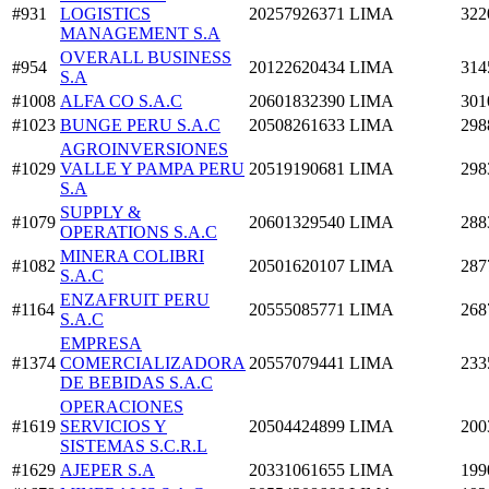
#931
LOGISTICS
20257926371
LIMA
322
MANAGEMENT S.A
OVERALL BUSINESS
#954
20122620434
LIMA
314
S.A
#1008
ALFA CO S.A.C
20601832390
LIMA
301
#1023
BUNGE PERU S.A.C
20508261633
LIMA
298
AGROINVERSIONES
#1029
VALLE Y PAMPA PERU
20519190681
LIMA
298
S.A
SUPPLY &
#1079
20601329540
LIMA
288
OPERATIONS S.A.C
MINERA COLIBRI
#1082
20501620107
LIMA
287
S.A.C
ENZAFRUIT PERU
#1164
20555085771
LIMA
268
S.A.C
EMPRESA
#1374
COMERCIALIZADORA
20557079441
LIMA
233
DE BEBIDAS S.A.C
OPERACIONES
#1619
SERVICIOS Y
20504424899
LIMA
200
SISTEMAS S.C.R.L
#1629
AJEPER S.A
20331061655
LIMA
199