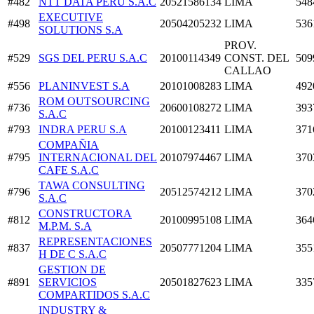
#482
NTT DATA PERU S.A.C
20521586134
LIMA
548
EXECUTIVE
#498
20504205232
LIMA
536
SOLUTIONS S.A
PROV.
#529
SGS DEL PERU S.A.C
20100114349
CONST. DEL
509
CALLAO
#556
PLANINVEST S.A
20101008283
LIMA
492
ROM OUTSOURCING
#736
20600108272
LIMA
393
S.A.C
#793
INDRA PERU S.A
20100123411
LIMA
371
COMPAÑIA
#795
INTERNACIONAL DEL
20107974467
LIMA
370
CAFE S.A.C
TAWA CONSULTING
#796
20512574212
LIMA
370
S.A.C
CONSTRUCTORA
#812
20100995108
LIMA
364
M.P.M. S.A
REPRESENTACIONES
#837
20507771204
LIMA
355
H DE C S.A.C
GESTION DE
#891
SERVICIOS
20501827623
LIMA
335
COMPARTIDOS S.A.C
INDUSTRY &