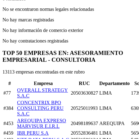
No se encontraron normas legales relacionadas
No hay marcas registradas
No hay información de comercio exterior
No hay contrataciones registradas
TOP 50 EMPRESAS EN: ASESORAMIENTO
EMPRESARIAL - CONSULTORIA
13113 empresas encontradas en este rubro
#
Empresa
RUC
Departamento
S
OVERALL STRATEGY
#77
20503630827
LIMA
173
S.A.C
CONCENTRIX BPO
#384
CONSULTING PERU
20525011993
LIMA
636
S.A.C
AREQUIPA EXPRESO
#453
20498189637
AREQUIPA
569
MARVISUR E.I.R.L
#459
IBR PERU S.A
20552836481
LIMA
565