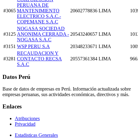
PERUANA DE
#3065
MANTENIMIENTO
20602778836
LIMA
103
ELECTRICO S.A.C.-
COPEMANE S.A.C
NOGASA SOCIEDAD
#3125
ANONIMA CERRADA -
20543240657
LIMA
101
NOGASA S.A.C
#3151
WSP PERU S.A
20348233671
LIMA
100
RECAUDACION Y
#3281
CONTACTO RECSA
20557361384
LIMA
966
S.A.C
Datos Perú
Base de datos de empresas en Perú. Información actualizada sobre
empresas peruanas, sus actividades económicas, directivos y más.
Enlaces
Atribuciones
Privacidad
Estadisticas Generales