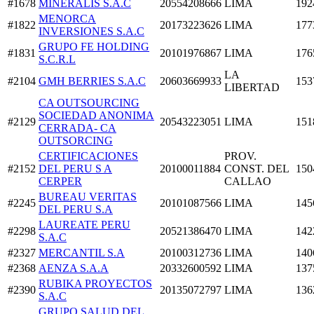
#1678
MINERALIS S.A.C
20554208666
LIMA
192
MENORCA
#1822
20173223626
LIMA
177
INVERSIONES S.A.C
GRUPO FE HOLDING
#1831
20101976867
LIMA
176
S.C.R.L
LA
#2104
GMH BERRIES S.A.C
20603669933
153
LIBERTAD
CA OUTSOURCING
SOCIEDAD ANONIMA
#2129
20543223051
LIMA
151
CERRADA- CA
OUTSORCING
CERTIFICACIONES
PROV.
#2152
DEL PERU S A
20100011884
CONST. DEL
150
CERPER
CALLAO
BUREAU VERITAS
#2245
20101087566
LIMA
145
DEL PERU S.A
LAUREATE PERU
#2298
20521386470
LIMA
142
S.A.C
#2327
MERCANTIL S.A
20100312736
LIMA
140
#2368
AENZA S.A.A
20332600592
LIMA
137
RUBIKA PROYECTOS
#2390
20135072797
LIMA
136
S.A.C
GRUPO SALUD DEL