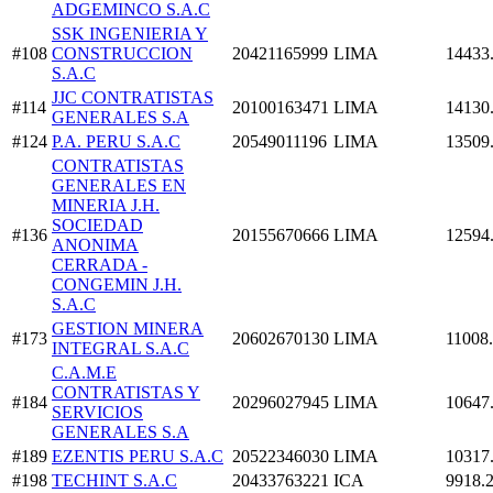
ADGEMINCO S.A.C
SSK INGENIERIA Y
#108
CONSTRUCCION
20421165999
LIMA
14433
S.A.C
JJC CONTRATISTAS
#114
20100163471
LIMA
14130
GENERALES S.A
#124
P.A. PERU S.A.C
20549011196
LIMA
13509
CONTRATISTAS
GENERALES EN
MINERIA J.H.
SOCIEDAD
#136
20155670666
LIMA
12594
ANONIMA
CERRADA -
CONGEMIN J.H.
S.A.C
GESTION MINERA
#173
20602670130
LIMA
11008
INTEGRAL S.A.C
C.A.M.E
CONTRATISTAS Y
#184
20296027945
LIMA
10647
SERVICIOS
GENERALES S.A
#189
EZENTIS PERU S.A.C
20522346030
LIMA
10317
#198
TECHINT S.A.C
20433763221
ICA
9918.