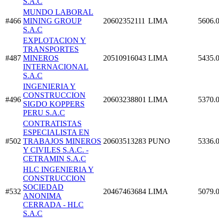
S.A.C
MUNDO LABORAL
#466
MINING GROUP
20602352111
LIMA
5606.
S.A.C
EXPLOTACION Y
TRANSPORTES
#487
MINEROS
20510916043
LIMA
5435.
INTERNACIONAL
S.A.C
INGENIERIA Y
CONSTRUCCION
#496
20603238801
LIMA
5370.
SIGDO KOPPERS
PERU S.A.C
CONTRATISTAS
ESPECIALISTA EN
#502
TRABAJOS MINEROS
20603513283
PUNO
5336.
Y CIVILES S.A.C. -
CETRAMIN S.A.C
HLC INGENIERIA Y
CONSTRUCCION
SOCIEDAD
#532
20467463684
LIMA
5079.
ANONIMA
CERRADA - HLC
S.A.C