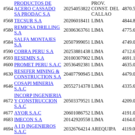
PRODUCTOS DE
PROV.
#564
ACERO CASSADO
20254053822
CONST. DEL
4870.
SA PRODAC S.A
CALLAO
#568
TECSUR S.A
20206018411
LIMA
4844.
REMICSA DRILLING
#580
20306363761
LIMA
4775.
S.A
SALFA MONTAJES
#584
20507999051
LIMA
4749.
S.A
#590
COBRA PERU S.A
20253881438
LIMA
4712.
#593
RESEMIN S.A
20100307902
LIMA
4691.
#600
PROMET PERU S.A.C
20536492381
LIMA
4635.
RESEFER MINING &
#630
20407790945
LIMA
4479.
CONSTRUCTION S.A
COSAPI MINERIA
#646
20552714378
LIMA
4335.
S.A.C
INCORP INGENIERIA
#672
Y CONSTRUCCION
20503379521
LIMA
4209.
S.A.C
#677
AYOR S.A.C
20601086752
LIMA
4191.
#683
IMECON S.A
20142920558
LIMA
4164.
A I D INGENIEROS
#694
20326764214
AREQUIPA
4119.
S.A.C