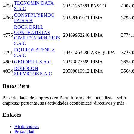
TECNOMIN DATA
#720
20221259581
PASCO
4002.
S.A.C
CONSTRUYENDO
#768
20388101971
LIMA
3798.
PAIS S.A
ROCK DRILL
CONTRATISTAS
#775
20469962246
LIMA
3774.
CIVILES Y MINEROS
S.A.C
EQUIPOS ATENUZ
#791
20371463586
AREQUIPA
3723.
S.A.C
#809
GEODRILL S.A.C
20273877569
LIMA
3654.
ROBOCON
#834
20508810912
LIMA
3564.
SERVICIOS S.A.C
Datos Perú
Base de datos de empresas en Perú. Información actualizada sobre
empresas peruanas, sus actividades económicas, directivos y más.
Enlaces
Atribuciones
Privacidad