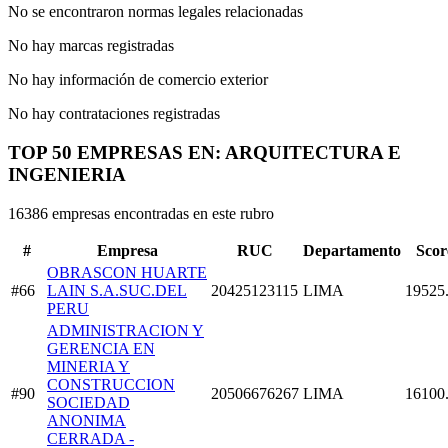
No se encontraron normas legales relacionadas
No hay marcas registradas
No hay información de comercio exterior
No hay contrataciones registradas
TOP 50 EMPRESAS EN: ARQUITECTURA E
INGENIERIA
16386 empresas encontradas en este rubro
#
Empresa
RUC
Departamento
Scor
OBRASCON HUARTE
#66
LAIN S.A.SUC.DEL
20425123115
LIMA
19525
PERU
ADMINISTRACION Y
GERENCIA EN
MINERIA Y
CONSTRUCCION
#90
20506676267
LIMA
16100
SOCIEDAD
ANONIMA
CERRADA -