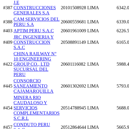
J.E
#387
CONSTRUCCIONES
20101508928
LIMA
6342.
GENERALES S.A
CAM SERVICIOS DEL
#388
20600559681
LIMA
6339.
PERU S.A
#403
APTIM PERU S.A.C
20601961009
LIMA
6226.
JRC INGENIERIA Y
#409
CONSTRUCCION
20508891149
LIMA
6165.
S.A.C
CHINA RAILWAY N°
10 ENGINEERING
#422
GROUP CO., LTD
20601116082
LIMA
5988.
SUCURSAL DEL
PERU
CONSORCIO
#445
SANEAMIENTO
20601302692
LIMA
5793.
CAJAMARQUILLA
MINERA RIO
CAUDALOSO Y
#454
SERVICIOS
20514788945
LIMA
5688.
COMPLEMENTARIOS
S.C.R.L
CONDUTO PERU
#457
20512864644
LIMA
5665.