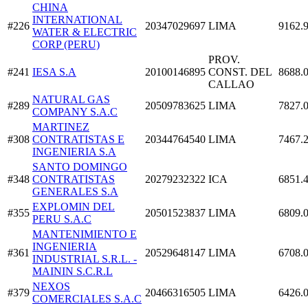
CHINA
INTERNATIONAL
#226
20347029697
LIMA
9162.
WATER & ELECTRIC
CORP (PERU)
PROV.
#241
IESA S.A
20100146895
CONST. DEL
8688.
CALLAO
NATURAL GAS
#289
20509783625
LIMA
7827.
COMPANY S.A.C
MARTINEZ
#308
CONTRATISTAS E
20344764540
LIMA
7467.
INGENIERIA S.A
SANTO DOMINGO
#348
CONTRATISTAS
20279232322
ICA
6851.
GENERALES S.A
EXPLOMIN DEL
#355
20501523837
LIMA
6809.
PERU S.A.C
MANTENIMIENTO E
INGENIERIA
#361
20529648147
LIMA
6708.
INDUSTRIAL S.R.L. -
MAININ S.C.R.L
NEXOS
#379
20466316505
LIMA
6426.
COMERCIALES S.A.C