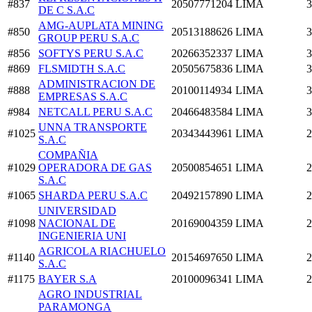
#837
20507771204
LIMA
3
DE C S.A.C
AMG-AUPLATA MINING
#850
20513188626
LIMA
3
GROUP PERU S.A.C
#856
SOFTYS PERU S.A.C
20266352337
LIMA
3
#869
FLSMIDTH S.A.C
20505675836
LIMA
3
ADMINISTRACION DE
#888
20100114934
LIMA
3
EMPRESAS S.A.C
#984
NETCALL PERU S.A.C
20466483584
LIMA
3
UNNA TRANSPORTE
#1025
20343443961
LIMA
2
S.A.C
COMPAÑIA
#1029
OPERADORA DE GAS
20500854651
LIMA
2
S.A.C
#1065
SHARDA PERU S.A.C
20492157890
LIMA
2
UNIVERSIDAD
#1098
NACIONAL DE
20169004359
LIMA
2
INGENIERIA UNI
AGRICOLA RIACHUELO
#1140
20154697650
LIMA
2
S.A.C
#1175
BAYER S.A
20100096341
LIMA
2
AGRO INDUSTRIAL
PARAMONGA