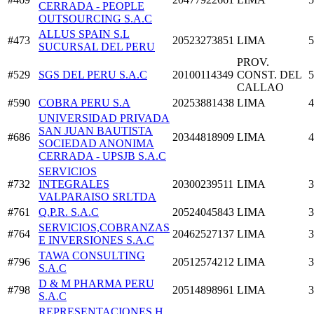
CERRADA - PEOPLE
OUTSOURCING S.A.C
ALLUS SPAIN S.L
#473
20523273851
LIMA
5
SUCURSAL DEL PERU
PROV.
#529
SGS DEL PERU S.A.C
20100114349
CONST. DEL
5
CALLAO
#590
COBRA PERU S.A
20253881438
LIMA
4
UNIVERSIDAD PRIVADA
SAN JUAN BAUTISTA
#686
20344818909
LIMA
4
SOCIEDAD ANONIMA
CERRADA - UPSJB S.A.C
SERVICIOS
#732
INTEGRALES
20300239511
LIMA
3
VALPARAISO SRLTDA
#761
Q.P.R. S.A.C
20524045843
LIMA
3
SERVICIOS,COBRANZAS
#764
20462527137
LIMA
3
E INVERSIONES S.A.C
TAWA CONSULTING
#796
20512574212
LIMA
3
S.A.C
D & M PHARMA PERU
#798
20514898961
LIMA
3
S.A.C
REPRESENTACIONES H