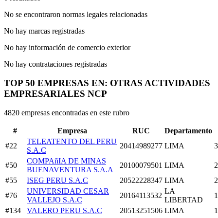
No se encontraron normas legales relacionadas
No hay marcas registradas
No hay información de comercio exterior
No hay contrataciones registradas
TOP 50 EMPRESAS EN: OTRAS ACTIVIDADES
EMPRESARIALES NCP
4820 empresas encontradas en este rubro
#
Empresa
RUC
Departamento
TELEATENTO DEL PERU
#22
20414989277
LIMA
3
S.A.C
COMPAñIA DE MINAS
#50
20100079501
LIMA
2
BUENAVENTURA S.A.A
#55
ISEG PERU S.A.C
20522228347
LIMA
2
UNIVERSIDAD CESAR
LA
#76
20164113532
1
VALLEJO S.A.C
LIBERTAD
#134
VALERO PERU S.A.C
20513251506
LIMA
1