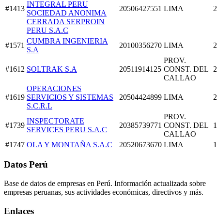
INTEGRAL PERU
#1413
20506427551
LIMA
2
SOCIEDAD ANONIMA
CERRADA SERPROIN
PERU S.A.C
CUMBRA INGENIERIA
#1571
20100356270
LIMA
2
S.A
PROV.
#1612
SOLTRAK S.A
20511914125
CONST. DEL
2
CALLAO
OPERACIONES
#1619
SERVICIOS Y SISTEMAS
20504424899
LIMA
2
S.C.R.L
PROV.
INSPECTORATE
#1739
20385739771
CONST. DEL
1
SERVICES PERU S.A.C
CALLAO
#1747
OLA Y MONTAÑA S.A.C
20520673670
LIMA
1
Datos Perú
Base de datos de empresas en Perú. Información actualizada sobre
empresas peruanas, sus actividades económicas, directivos y más.
Enlaces