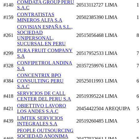
COMDATA GROUP PERU
#140
20513112727
LIMA
1
S.A.C
CONTRATISTAS
#159
20502385390
LIMA
1
MINEROS ALFA S.A
COVISIAN ESPAÑA S.L.,
SOCIEDAD
#261
20515056468
LIMA
8
UNIPERSONAL,
SUCURSAL EN PERU
PURA FRUIT COMPANY
#299
20517952533
LIMA
7
S.A
CONFIPETROL ANDINA
#328
20357259976
LIMA
7
S.A
CONCENTRIX BPO
#384
CONSULTING PERU
20525011993
LIMA
6
S.A.C
SERVICIOS DE CALL
#418
20519395224
LIMA
6
CENTER DEL PERU S.A
OBIETTIVO LAVORO
#421
20454422504
AREQUIPA
5
LOS ANDES S.A.C
LIMTEK SERVICIOS
#439
20519260485
LIMA
5
INTEGRALES S.A
PEOPLE OUTSOURCING
SOCIEDAD ANONIMA
#469
20477922661
LIMA
5