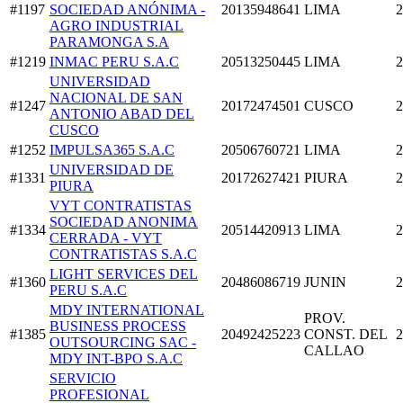
#1197
SOCIEDAD ANÓNIMA -
20135948641
LIMA
2
AGRO INDUSTRIAL
PARAMONGA S.A
#1219
INMAC PERU S.A.C
20513250445
LIMA
2
UNIVERSIDAD
NACIONAL DE SAN
#1247
20172474501
CUSCO
2
ANTONIO ABAD DEL
CUSCO
#1252
IMPULSA365 S.A.C
20506760721
LIMA
2
UNIVERSIDAD DE
#1331
20172627421
PIURA
2
PIURA
VYT CONTRATISTAS
SOCIEDAD ANONIMA
#1334
20514420913
LIMA
2
CERRADA - VYT
CONTRATISTAS S.A.C
LIGHT SERVICES DEL
#1360
20486086719
JUNIN
2
PERU S.A.C
MDY INTERNATIONAL
PROV.
BUSINESS PROCESS
#1385
20492425223
CONST. DEL
2
OUTSOURCING SAC -
CALLAO
MDY INT-BPO S.A.C
SERVICIO
PROFESIONAL