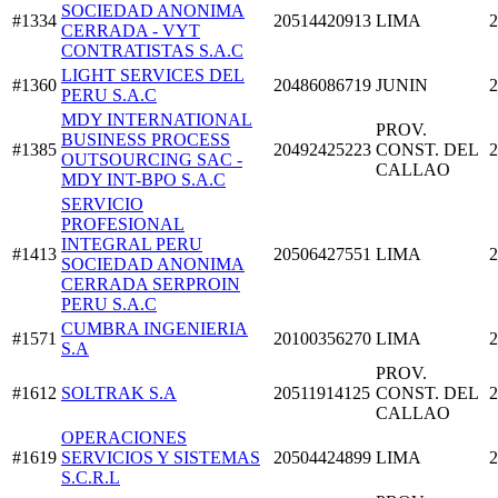
SOCIEDAD ANONIMA
#1334
20514420913
LIMA
2
CERRADA - VYT
CONTRATISTAS S.A.C
LIGHT SERVICES DEL
#1360
20486086719
JUNIN
2
PERU S.A.C
MDY INTERNATIONAL
PROV.
BUSINESS PROCESS
#1385
20492425223
CONST. DEL
2
OUTSOURCING SAC -
CALLAO
MDY INT-BPO S.A.C
SERVICIO
PROFESIONAL
INTEGRAL PERU
#1413
20506427551
LIMA
2
SOCIEDAD ANONIMA
CERRADA SERPROIN
PERU S.A.C
CUMBRA INGENIERIA
#1571
20100356270
LIMA
2
S.A
PROV.
#1612
SOLTRAK S.A
20511914125
CONST. DEL
2
CALLAO
OPERACIONES
#1619
SERVICIOS Y SISTEMAS
20504424899
LIMA
2
S.C.R.L