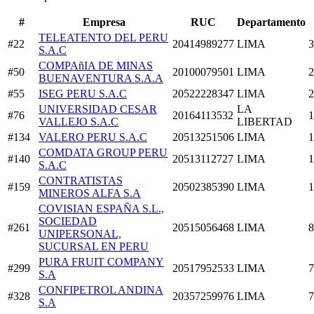
#
Empresa
RUC
Departamento
TELEATENTO DEL PERU
#22
20414989277
LIMA
3
S.A.C
COMPAñIA DE MINAS
#50
20100079501
LIMA
2
BUENAVENTURA S.A.A
#55
ISEG PERU S.A.C
20522228347
LIMA
2
UNIVERSIDAD CESAR
LA
#76
20164113532
1
VALLEJO S.A.C
LIBERTAD
#134
VALERO PERU S.A.C
20513251506
LIMA
1
COMDATA GROUP PERU
#140
20513112727
LIMA
1
S.A.C
CONTRATISTAS
#159
20502385390
LIMA
1
MINEROS ALFA S.A
COVISIAN ESPAÑA S.L.,
SOCIEDAD
#261
20515056468
LIMA
8
UNIPERSONAL,
SUCURSAL EN PERU
PURA FRUIT COMPANY
#299
20517952533
LIMA
7
S.A
CONFIPETROL ANDINA
#328
20357259976
LIMA
7
S.A