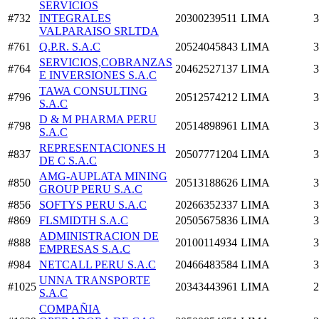
SERVICIOS
#732
INTEGRALES
20300239511
LIMA
3
VALPARAISO SRLTDA
#761
Q.P.R. S.A.C
20524045843
LIMA
3
SERVICIOS,COBRANZAS
#764
20462527137
LIMA
3
E INVERSIONES S.A.C
TAWA CONSULTING
#796
20512574212
LIMA
3
S.A.C
D & M PHARMA PERU
#798
20514898961
LIMA
3
S.A.C
REPRESENTACIONES H
#837
20507771204
LIMA
3
DE C S.A.C
AMG-AUPLATA MINING
#850
20513188626
LIMA
3
GROUP PERU S.A.C
#856
SOFTYS PERU S.A.C
20266352337
LIMA
3
#869
FLSMIDTH S.A.C
20505675836
LIMA
3
ADMINISTRACION DE
#888
20100114934
LIMA
3
EMPRESAS S.A.C
#984
NETCALL PERU S.A.C
20466483584
LIMA
3
UNNA TRANSPORTE
#1025
20343443961
LIMA
2
S.A.C
COMPAÑIA