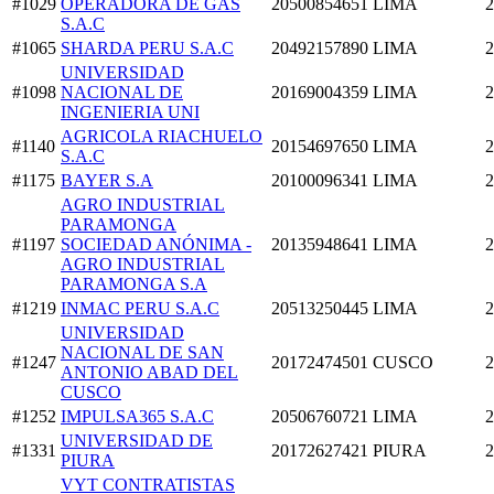
#1029
OPERADORA DE GAS
20500854651
LIMA
2
S.A.C
#1065
SHARDA PERU S.A.C
20492157890
LIMA
2
UNIVERSIDAD
#1098
NACIONAL DE
20169004359
LIMA
2
INGENIERIA UNI
AGRICOLA RIACHUELO
#1140
20154697650
LIMA
2
S.A.C
#1175
BAYER S.A
20100096341
LIMA
2
AGRO INDUSTRIAL
PARAMONGA
#1197
SOCIEDAD ANÓNIMA -
20135948641
LIMA
2
AGRO INDUSTRIAL
PARAMONGA S.A
#1219
INMAC PERU S.A.C
20513250445
LIMA
2
UNIVERSIDAD
NACIONAL DE SAN
#1247
20172474501
CUSCO
2
ANTONIO ABAD DEL
CUSCO
#1252
IMPULSA365 S.A.C
20506760721
LIMA
2
UNIVERSIDAD DE
#1331
20172627421
PIURA
2
PIURA
VYT CONTRATISTAS