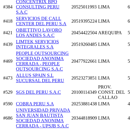
CONCENTRIX BPO
#384
CONSULTING PERU
20525011993
LIMA
6
S.A.C
SERVICIOS DE CALL
#418
20519395224
LIMA
6
CENTER DEL PERU S.A
OBIETTIVO LAVORO
#421
20454422504
AREQUIPA
5
LOS ANDES S.A.C
LIMTEK SERVICIOS
#439
20519260485
LIMA
5
INTEGRALES S.A
PEOPLE OUTSOURCING
SOCIEDAD ANONIMA
#469
20477922661
LIMA
5
CERRADA - PEOPLE
OUTSOURCING S.A.C
ALLUS SPAIN S.L
#473
20523273851
LIMA
5
SUCURSAL DEL PERU
PROV.
#529
SGS DEL PERU S.A.C
20100114349
CONST. DEL
5
CALLAO
#590
COBRA PERU S.A
20253881438
LIMA
4
UNIVERSIDAD PRIVADA
SAN JUAN BAUTISTA
#686
20344818909
LIMA
4
SOCIEDAD ANONIMA
CERRADA - UPSJB S.A.C