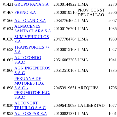
#1421
GRUPO PANA S.A
20100144922
LIMA
2270
PROV. CONST.
#1467
FRENO S.A
20100019516
2206
DEL CALLAO
#1566
AUTOLAND S.A
20347764664
LIMA
2067
ALMACENES
#1634
20100176701
LIMA
1985
SANTA CLARA S.A
SUM VEHICULOS
#1636
20477784764
LIMA
1980
S.A
TRANSPORTES 77
#1658
20100015103
LIMA
1947
S.A
AUTOFONDO
#1662
20516062305
LIMA
1941
S.A.C
AGN INGENIEROS
#1866
20512510168
LIMA
1735
S.A.C
PERUANA DE
MOTORES H.G.
#1898
S.A.C. -
20453919651
AREQUIPA
1706
PERUMOTOR H.G.
S.A.C
AUTONORT
#1930
20396419093
LA LIBERTAD
1677
TRUJILLO S.A.C
#1953
AUTOESPAR S.A
20100821371
LIMA
1661