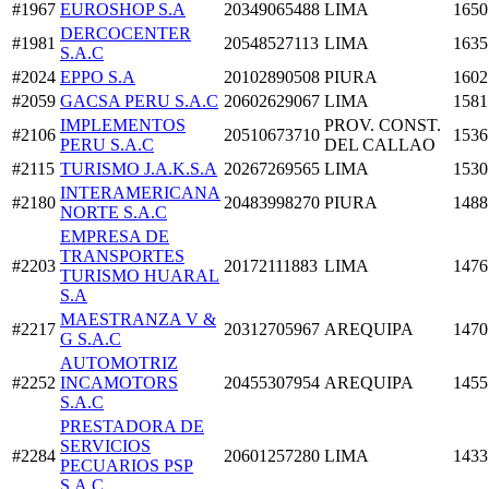
#1967
EUROSHOP S.A
20349065488
LIMA
1650
DERCOCENTER
#1981
20548527113
LIMA
1635
S.A.C
#2024
EPPO S.A
20102890508
PIURA
1602
#2059
GACSA PERU S.A.C
20602629067
LIMA
1581
IMPLEMENTOS
PROV. CONST.
#2106
20510673710
1536
PERU S.A.C
DEL CALLAO
#2115
TURISMO J.A.K.S.A
20267269565
LIMA
1530
INTERAMERICANA
#2180
20483998270
PIURA
1488
NORTE S.A.C
EMPRESA DE
TRANSPORTES
#2203
20172111883
LIMA
1476
TURISMO HUARAL
S.A
MAESTRANZA V &
#2217
20312705967
AREQUIPA
1470
G S.A.C
AUTOMOTRIZ
#2252
INCAMOTORS
20455307954
AREQUIPA
1455
S.A.C
PRESTADORA DE
SERVICIOS
#2284
20601257280
LIMA
1433
PECUARIOS PSP
S.A.C