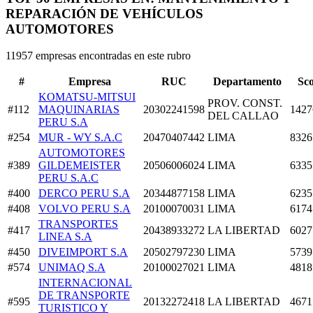
REPARACIÓN DE VEHÍCULOS
AUTOMOTORES
11957 empresas encontradas en este rubro
#
Empresa
RUC
Departamento
Sc
KOMATSU-MITSUI
PROV. CONST.
#112
MAQUINARIAS
20302241598
1427
DEL CALLAO
PERU S.A
#254
MUR - WY S.A.C
20470407442
LIMA
8326
AUTOMOTORES
#389
GILDEMEISTER
20506006024
LIMA
6335
PERU S.A.C
#400
DERCO PERU S.A
20344877158
LIMA
6235
#408
VOLVO PERU S.A
20100070031
LIMA
6174
TRANSPORTES
#417
20438933272
LA LIBERTAD
6027
LINEA S.A
#450
DIVEIMPORT S.A
20502797230
LIMA
5739
#574
UNIMAQ S.A
20100027021
LIMA
4818
INTERNACIONAL
DE TRANSPORTE
#595
20132272418
LA LIBERTAD
4671
TURISTICO Y