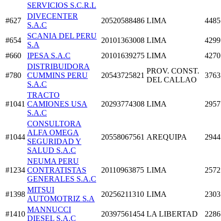
SERVICIOS S.C.R.L
DIVECENTER
#627
20520588486
LIMA
4485
S.A.C
SCANIA DEL PERU
#654
20101363008
LIMA
4299
S.A
#660
IPESA S.A.C
20101639275
LIMA
4270
DISTRIBUIDORA
PROV. CONST.
#780
CUMMINS PERU
20543725821
3763
DEL CALLAO
S.A.C
TRACTO
#1041
CAMIONES USA
20293774308
LIMA
2957
S.A.C
CONSULTORA
ALFA OMEGA
#1044
20558067561
AREQUIPA
2944
SEGURIDAD Y
SALUD S.A.C
NEUMA PERU
#1234
CONTRATISTAS
20110963875
LIMA
2572
GENERALES S.A.C
MITSUI
#1398
20256211310
LIMA
2303
AUTOMOTRIZ S.A
MANNUCCI
#1410
20397561454
LA LIBERTAD
2286
DIESEL S.A.C