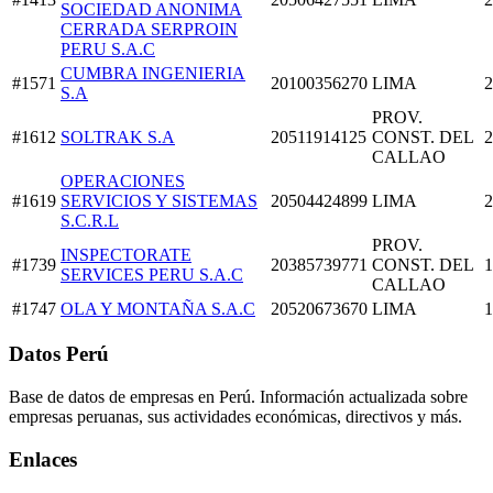
SOCIEDAD ANONIMA
CERRADA SERPROIN
PERU S.A.C
CUMBRA INGENIERIA
#1571
20100356270
LIMA
2
S.A
PROV.
#1612
SOLTRAK S.A
20511914125
CONST. DEL
2
CALLAO
OPERACIONES
#1619
SERVICIOS Y SISTEMAS
20504424899
LIMA
2
S.C.R.L
PROV.
INSPECTORATE
#1739
20385739771
CONST. DEL
1
SERVICES PERU S.A.C
CALLAO
#1747
OLA Y MONTAÑA S.A.C
20520673670
LIMA
1
Datos Perú
Base de datos de empresas en Perú. Información actualizada sobre
empresas peruanas, sus actividades económicas, directivos y más.
Enlaces