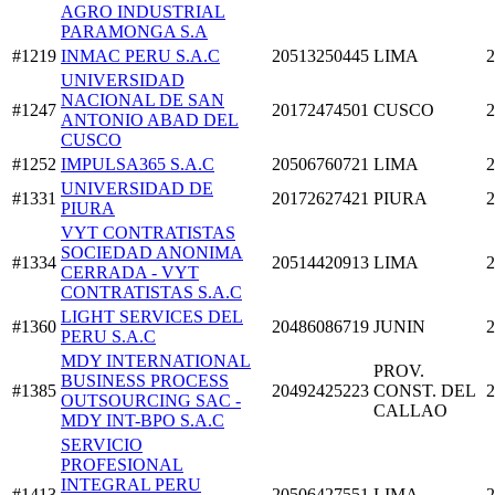
AGRO INDUSTRIAL
PARAMONGA S.A
#1219
INMAC PERU S.A.C
20513250445
LIMA
2
UNIVERSIDAD
NACIONAL DE SAN
#1247
20172474501
CUSCO
2
ANTONIO ABAD DEL
CUSCO
#1252
IMPULSA365 S.A.C
20506760721
LIMA
2
UNIVERSIDAD DE
#1331
20172627421
PIURA
2
PIURA
VYT CONTRATISTAS
SOCIEDAD ANONIMA
#1334
20514420913
LIMA
2
CERRADA - VYT
CONTRATISTAS S.A.C
LIGHT SERVICES DEL
#1360
20486086719
JUNIN
2
PERU S.A.C
MDY INTERNATIONAL
PROV.
BUSINESS PROCESS
#1385
20492425223
CONST. DEL
2
OUTSOURCING SAC -
CALLAO
MDY INT-BPO S.A.C
SERVICIO
PROFESIONAL
INTEGRAL PERU
#1413
20506427551
LIMA
2