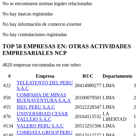
No se encontraron normas legales relacionadas
No hay marcas registradas
No hay información de comercio exterior
No hay contrataciones registradas
TOP 50 EMPRESAS EN: OTRAS ACTIVIDADES
EMPRESARIALES NCP
4820 empresas encontradas en este rubro
#
Empresa
RUC
Departamento
TELEATENTO DEL PERU
#22
20414989277
LIMA
3
S.A.C
COMPAñIA DE MINAS
#50
20100079501
LIMA
2
BUENAVENTURA S.A.A
#55
ISEG PERU S.A.C
20522228347
LIMA
2
UNIVERSIDAD CESAR
LA
#76
20164113532
1
VALLEJO S.A.C
LIBERTAD
#134
VALERO PERU S.A.C
20513251506
LIMA
1
COMDATA GROUP PERU
#140
20513112727
LIMA
1