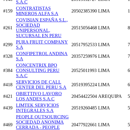
S.A.C
CONTRATISTAS
#159
20502385390
LIMA
1
MINEROS ALFA S.A
COVISIAN ESPAÑA S.L.,
SOCIEDAD
#261
20515056468
LIMA
8
UNIPERSONAL,
SUCURSAL EN PERU
PURA FRUIT COMPANY
#299
20517952533
LIMA
7
S.A
CONFIPETROL ANDINA
#328
20357259976
LIMA
7
S.A
CONCENTRIX BPO
#384
CONSULTING PERU
20525011993
LIMA
6
S.A.C
SERVICIOS DE CALL
#418
20519395224
LIMA
6
CENTER DEL PERU S.A
OBIETTIVO LAVORO
#421
20454422504
AREQUIPA
5
LOS ANDES S.A.C
LIMTEK SERVICIOS
#439
20519260485
LIMA
5
INTEGRALES S.A
PEOPLE OUTSOURCING
SOCIEDAD ANONIMA
#469
20477922661
LIMA
5
CERRADA - PEOPLE