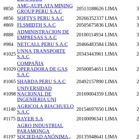
AMG-AUPLATA MINING
#850
20513188626
LIMA
3
GROUP PERU S.A.C
#856
SOFTYS PERU S.A.C
20266352337
LIMA
3
#869
FLSMIDTH S.A.C
20505675836
LIMA
3
ADMINISTRACION DE
#888
20100114934
LIMA
3
EMPRESAS S.A.C
#984
NETCALL PERU S.A.C
20466483584
LIMA
3
UNNA TRANSPORTE
#1025
20343443961
LIMA
2
S.A.C
COMPAÑIA
#1029
OPERADORA DE GAS
20500854651
LIMA
2
S.A.C
#1065
SHARDA PERU S.A.C
20492157890
LIMA
2
UNIVERSIDAD
#1098
NACIONAL DE
20169004359
LIMA
2
INGENIERIA UNI
AGRICOLA RIACHUELO
#1140
20154697650
LIMA
2
S.A.C
#1175
BAYER S.A
20100096341
LIMA
2
AGRO INDUSTRIAL
PARAMONGA
#1197
SOCIEDAD ANÓNIMA -
20135948641
LIMA
2