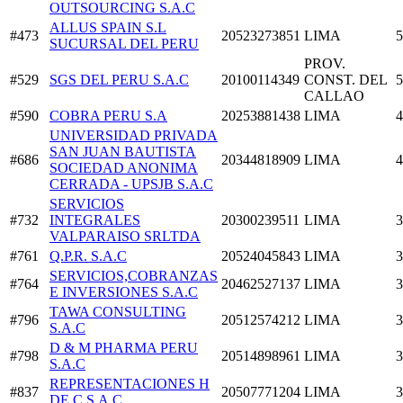
OUTSOURCING S.A.C
ALLUS SPAIN S.L
#473
20523273851
LIMA
5
SUCURSAL DEL PERU
PROV.
#529
SGS DEL PERU S.A.C
20100114349
CONST. DEL
5
CALLAO
#590
COBRA PERU S.A
20253881438
LIMA
4
UNIVERSIDAD PRIVADA
SAN JUAN BAUTISTA
#686
20344818909
LIMA
4
SOCIEDAD ANONIMA
CERRADA - UPSJB S.A.C
SERVICIOS
#732
INTEGRALES
20300239511
LIMA
3
VALPARAISO SRLTDA
#761
Q.P.R. S.A.C
20524045843
LIMA
3
SERVICIOS,COBRANZAS
#764
20462527137
LIMA
3
E INVERSIONES S.A.C
TAWA CONSULTING
#796
20512574212
LIMA
3
S.A.C
D & M PHARMA PERU
#798
20514898961
LIMA
3
S.A.C
REPRESENTACIONES H
#837
20507771204
LIMA
3
DE C S.A.C