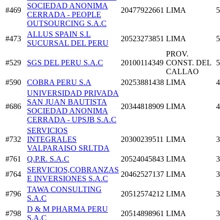
SOCIEDAD ANONIMA
#469
20477922661
LIMA
5
CERRADA - PEOPLE
OUTSOURCING S.A.C
ALLUS SPAIN S.L
#473
20523273851
LIMA
5
SUCURSAL DEL PERU
PROV.
#529
SGS DEL PERU S.A.C
20100114349
CONST. DEL
5
CALLAO
#590
COBRA PERU S.A
20253881438
LIMA
4
UNIVERSIDAD PRIVADA
SAN JUAN BAUTISTA
#686
20344818909
LIMA
4
SOCIEDAD ANONIMA
CERRADA - UPSJB S.A.C
SERVICIOS
#732
INTEGRALES
20300239511
LIMA
3
VALPARAISO SRLTDA
#761
Q.P.R. S.A.C
20524045843
LIMA
3
SERVICIOS,COBRANZAS
#764
20462527137
LIMA
3
E INVERSIONES S.A.C
TAWA CONSULTING
#796
20512574212
LIMA
3
S.A.C
D & M PHARMA PERU
#798
20514898961
LIMA
3
S.A.C