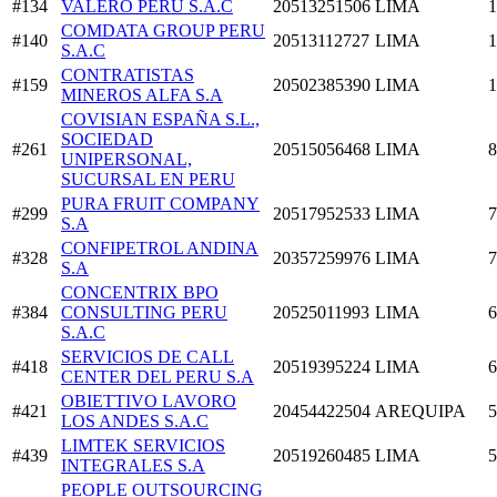
#134
VALERO PERU S.A.C
20513251506
LIMA
1
COMDATA GROUP PERU
#140
20513112727
LIMA
1
S.A.C
CONTRATISTAS
#159
20502385390
LIMA
1
MINEROS ALFA S.A
COVISIAN ESPAÑA S.L.,
SOCIEDAD
#261
20515056468
LIMA
8
UNIPERSONAL,
SUCURSAL EN PERU
PURA FRUIT COMPANY
#299
20517952533
LIMA
7
S.A
CONFIPETROL ANDINA
#328
20357259976
LIMA
7
S.A
CONCENTRIX BPO
#384
CONSULTING PERU
20525011993
LIMA
6
S.A.C
SERVICIOS DE CALL
#418
20519395224
LIMA
6
CENTER DEL PERU S.A
OBIETTIVO LAVORO
#421
20454422504
AREQUIPA
5
LOS ANDES S.A.C
LIMTEK SERVICIOS
#439
20519260485
LIMA
5
INTEGRALES S.A
PEOPLE OUTSOURCING