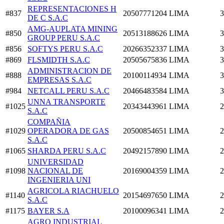
REPRESENTACIONES H
#837
20507771204
LIMA
3
DE C S.A.C
AMG-AUPLATA MINING
#850
20513188626
LIMA
3
GROUP PERU S.A.C
#856
SOFTYS PERU S.A.C
20266352337
LIMA
3
#869
FLSMIDTH S.A.C
20505675836
LIMA
3
ADMINISTRACION DE
#888
20100114934
LIMA
3
EMPRESAS S.A.C
#984
NETCALL PERU S.A.C
20466483584
LIMA
3
UNNA TRANSPORTE
#1025
20343443961
LIMA
2
S.A.C
COMPAÑIA
#1029
OPERADORA DE GAS
20500854651
LIMA
2
S.A.C
#1065
SHARDA PERU S.A.C
20492157890
LIMA
2
UNIVERSIDAD
#1098
NACIONAL DE
20169004359
LIMA
2
INGENIERIA UNI
AGRICOLA RIACHUELO
#1140
20154697650
LIMA
2
S.A.C
#1175
BAYER S.A
20100096341
LIMA
2
AGRO INDUSTRIAL