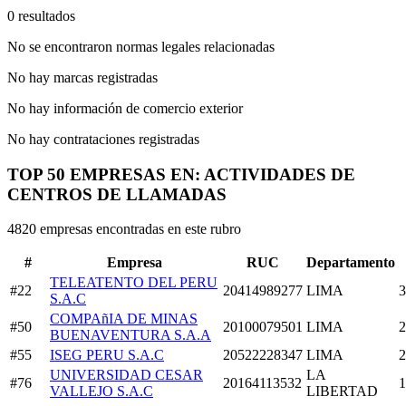
0 resultados
No se encontraron normas legales relacionadas
No hay marcas registradas
No hay información de comercio exterior
No hay contrataciones registradas
TOP 50 EMPRESAS EN: ACTIVIDADES DE
CENTROS DE LLAMADAS
4820 empresas encontradas en este rubro
#
Empresa
RUC
Departamento
TELEATENTO DEL PERU
#22
20414989277
LIMA
3
S.A.C
COMPAñIA DE MINAS
#50
20100079501
LIMA
2
BUENAVENTURA S.A.A
#55
ISEG PERU S.A.C
20522228347
LIMA
2
UNIVERSIDAD CESAR
LA
#76
20164113532
1
VALLEJO S.A.C
LIBERTAD