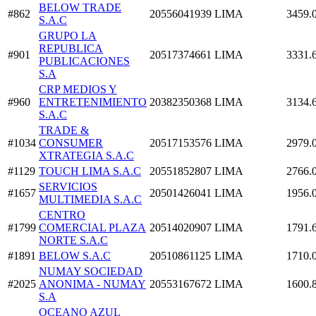
BELOW TRADE
#862
20556041939
LIMA
3459.
S.A.C
GRUPO LA
REPUBLICA
#901
20517374661
LIMA
3331.
PUBLICACIONES
S.A
CRP MEDIOS Y
#960
ENTRETENIMIENTO
20382350368
LIMA
3134.
S.A.C
TRADE &
#1034
CONSUMER
20517153576
LIMA
2979.
XTRATEGIA S.A.C
#1129
TOUCH LIMA S.A.C
20551852807
LIMA
2766.
SERVICIOS
#1657
20501426041
LIMA
1956.
MULTIMEDIA S.A.C
CENTRO
#1799
COMERCIAL PLAZA
20514020907
LIMA
1791.
NORTE S.A.C
#1891
BELOW S.A.C
20510861125
LIMA
1710.
NUMAY SOCIEDAD
#2025
ANONIMA - NUMAY
20553167672
LIMA
1600.
S.A
OCEANO AZUL