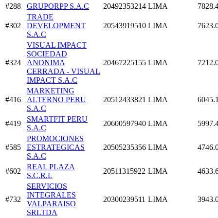
#288
GRUPORPP S.A.C
20492353214
LIMA
7828.
TRADE
#302
DEVELOPMENT
20543919510
LIMA
7623.
S.A.C
VISUAL IMPACT
SOCIEDAD
#324
ANONIMA
20467225155
LIMA
7212.
CERRADA - VISUAL
IMPACT S.A.C
MARKETING
#416
ALTERNO PERU
20512433821
LIMA
6045.
S.A.C
SMARTFIT PERU
#419
20600597940
LIMA
5997.
S.A.C
PROMOCIONES
#585
ESTRATEGICAS
20505235356
LIMA
4746.
S.A.C
REAL PLAZA
#602
20511315922
LIMA
4633.
S.C.R.L
SERVICIOS
INTEGRALES
#732
20300239511
LIMA
3943.
VALPARAISO
SRLTDA