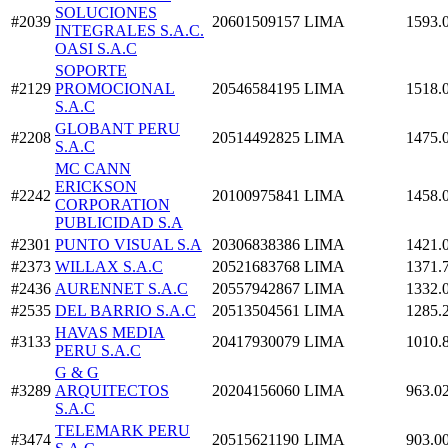
SOLUCIONES
#2039
20601509157
LIMA
1593.
INTEGRALES S.A.C.
OASI S.A.C
SOPORTE
#2129
PROMOCIONAL
20546584195
LIMA
1518.
S.A.C
GLOBANT PERU
#2208
20514492825
LIMA
1475.
S.A.C
MC CANN
ERICKSON
#2242
20100975841
LIMA
1458.
CORPORATION
PUBLICIDAD S.A
#2301
PUNTO VISUAL S.A
20306838386
LIMA
1421.
#2373
WILLAX S.A.C
20521683768
LIMA
1371.
#2436
AURENNET S.A.C
20557942867
LIMA
1332.
#2535
DEL BARRIO S.A.C
20513504561
LIMA
1285.
HAVAS MEDIA
#3133
20417930079
LIMA
1010.
PERU S.A.C
G & G
#3289
ARQUITECTOS
20204156060
LIMA
963.0
S.A.C
TELEMARK PERU
#3474
20515621190
LIMA
903.0