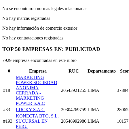
No se encontraron normas legales relacionadas
No hay marcas registradas
No hay información de comercio exterior
No hay contrataciones registradas
TOP 50 EMPRESAS EN: PUBLICIDAD
7929 empresas encontradas en este rubro
#
Empresa
RUC
Departamento
Scor
MARKETING
POWER SOCIEDAD
ANONIMA
#18
20543921255
LIMA
37884
CERRADA -
MARKETING
POWER S.A.C
#33
LUCKY S.A.C
20304269759
LIMA
28065
KONECTA BTO, S.L.
#193
SUCURSAL EN
20546992986
LIMA
10157
PERU