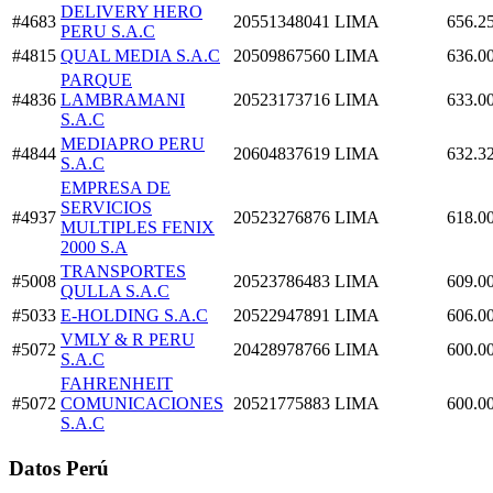
DELIVERY HERO
#4683
20551348041
LIMA
656.2
PERU S.A.C
#4815
QUAL MEDIA S.A.C
20509867560
LIMA
636.0
PARQUE
#4836
LAMBRAMANI
20523173716
LIMA
633.0
S.A.C
MEDIAPRO PERU
#4844
20604837619
LIMA
632.3
S.A.C
EMPRESA DE
SERVICIOS
#4937
20523276876
LIMA
618.0
MULTIPLES FENIX
2000 S.A
TRANSPORTES
#5008
20523786483
LIMA
609.0
QULLA S.A.C
#5033
E-HOLDING S.A.C
20522947891
LIMA
606.0
VMLY & R PERU
#5072
20428978766
LIMA
600.0
S.A.C
FAHRENHEIT
#5072
COMUNICACIONES
20521775883
LIMA
600.0
S.A.C
Datos Perú