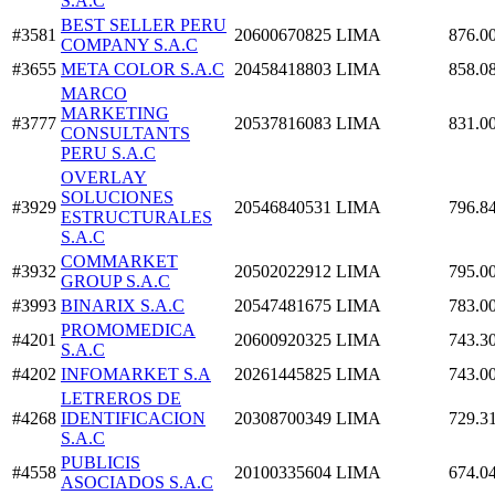
S.A.C
BEST SELLER PERU
#3581
20600670825
LIMA
876.0
COMPANY S.A.C
#3655
META COLOR S.A.C
20458418803
LIMA
858.0
MARCO
MARKETING
#3777
20537816083
LIMA
831.0
CONSULTANTS
PERU S.A.C
OVERLAY
SOLUCIONES
#3929
20546840531
LIMA
796.8
ESTRUCTURALES
S.A.C
COMMARKET
#3932
20502022912
LIMA
795.0
GROUP S.A.C
#3993
BINARIX S.A.C
20547481675
LIMA
783.0
PROMOMEDICA
#4201
20600920325
LIMA
743.3
S.A.C
#4202
INFOMARKET S.A
20261445825
LIMA
743.0
LETREROS DE
#4268
IDENTIFICACION
20308700349
LIMA
729.3
S.A.C
PUBLICIS
#4558
20100335604
LIMA
674.0
ASOCIADOS S.A.C