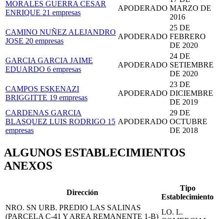
MORALES GUERRA CESAR
APODERADO
MARZO DE
ENRIQUE
21 empresas
2016
25 DE
CAMINO NUÑEZ ALEJANDRO
APODERADO
FEBRERO
JOSE
20 empresas
DE 2020
24 DE
GARCIA GARCIA JAIME
APODERADO
SETIEMBRE
EDUARDO
6 empresas
DE 2020
23 DE
CAMPOS ESKENAZI
APODERADO
DICIEMBRE
BRIGGITTE
19 empresas
DE 2019
CARDENAS GARCIA
29 DE
BLASQUEZ LUIS RODRIGO
15
APODERADO
OCTUBRE
empresas
DE 2018
ALGUNOS ESTABLECIMIENTOS
ANEXOS
Tipo
Dirección
Establecimiento
NRO. SN URB. PREDIO LAS SALINAS
LO. L.
(PARCELA C-41 Y AREA REMANENTE 1-B)