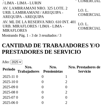
COMERCIAL
/ LIMA - LIMA - LURIN
AV. LAMBRAMANI NRO. 325 LOTE. 2
LO. L.
URB. LAMBRAMANI / AREQUIPA -
COMERCIAL
AREQUIPA - AREQUIPA
AV. ML DE LA RESERVA NRO. 610 INT. 401
LO. L.
URB. MIRAFLORES / LIMA - LIMA -
COMERCIAL
MIRAFLORES
Mostrando
Pág.
1
-
3
de
3
resultados
/
3
CANTIDAD DE TRABAJADORES Y/O
PRESTADORES DE SERVICIO
Año:
Nro.
Nro.
Nro. Prestadores de
Periodo
Trabajadores
Pensionistas
Servicio
2025-11
0
0
1
2025-10
0
0
2
2025-09
0
0
0
2025-08
0
0
2
2025-07
0
0
0
2025-06
0
0
2