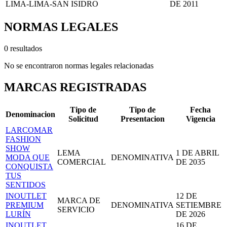
LIMA-LIMA-SAN ISIDRO
DE 2011
NORMAS LEGALES
0 resultados
No se encontraron normas legales relacionadas
MARCAS REGISTRADAS
Tipo de
Tipo de
Fecha
Denominacion
Solicitud
Presentacion
Vigencia
LARCOMAR
FASHION
SHOW
LEMA
1 DE ABRIL
MODA QUE
DENOMINATIVA
COMERCIAL
DE 2035
CONQUISTA
TUS
SENTIDOS
INOUTLET
12 DE
MARCA DE
PREMIUM
DENOMINATIVA
SETIEMBRE
SERVICIO
LURÍN
DE 2026
INOUTLET
16 DE