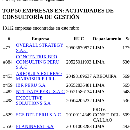
TOP 50 EMPRESAS EN: ACTIVIDADES DE
CONSULTORÍA DE GESTIÓN
13112 empresas encontradas en este rubro
#
Empresa
RUC
Departamento
S
OVERALL STRATEGY
#77
20503630827
LIMA
173
S.A.C
CONCENTRIX BPO
#384
CONSULTING PERU
20525011993
LIMA
636
S.A.C
AREQUIPA EXPRESO
#453
20498189637
AREQUIPA
569
MARVISUR E.I.R.L
#459
IBR PERU S.A
20552836481
LIMA
565
#482
NTT DATA PERU S.A.C
20521586134
LIMA
548
EXECUTIVE
#498
20504205232
LIMA
536
SOLUTIONS S.A
PROV.
#529
SGS DEL PERU S.A.C
20100114349
CONST. DEL
509
CALLAO
#556
PLANINVEST S.A
20101008283
LIMA
492