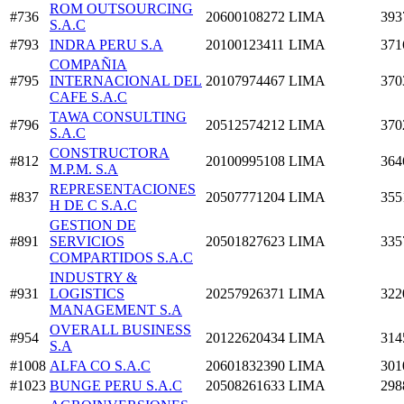
ROM OUTSOURCING
#736
20600108272
LIMA
393
S.A.C
#793
INDRA PERU S.A
20100123411
LIMA
371
COMPAÑIA
#795
INTERNACIONAL DEL
20107974467
LIMA
370
CAFE S.A.C
TAWA CONSULTING
#796
20512574212
LIMA
370
S.A.C
CONSTRUCTORA
#812
20100995108
LIMA
364
M.P.M. S.A
REPRESENTACIONES
#837
20507771204
LIMA
355
H DE C S.A.C
GESTION DE
#891
SERVICIOS
20501827623
LIMA
335
COMPARTIDOS S.A.C
INDUSTRY &
#931
LOGISTICS
20257926371
LIMA
322
MANAGEMENT S.A
OVERALL BUSINESS
#954
20122620434
LIMA
314
S.A
#1008
ALFA CO S.A.C
20601832390
LIMA
301
#1023
BUNGE PERU S.A.C
20508261633
LIMA
298