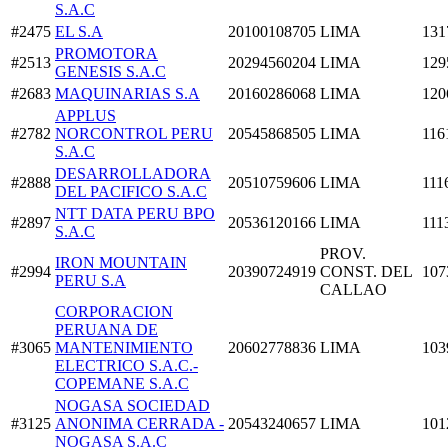
S.A.C
#2475
EL S.A
20100108705
LIMA
131
PROMOTORA
#2513
20294560204
LIMA
129
GENESIS S.A.C
#2683
MAQUINARIAS S.A
20160286068
LIMA
120
APPLUS
#2782
NORCONTROL PERU
20545868505
LIMA
116
S.A.C
DESARROLLADORA
#2888
20510759606
LIMA
111
DEL PACIFICO S.A.C
NTT DATA PERU BPO
#2897
20536120166
LIMA
111
S.A.C
PROV.
IRON MOUNTAIN
#2994
20390724919
CONST. DEL
107
PERU S.A
CALLAO
CORPORACION
PERUANA DE
#3065
MANTENIMIENTO
20602778836
LIMA
103
ELECTRICO S.A.C.-
COPEMANE S.A.C
NOGASA SOCIEDAD
#3125
ANONIMA CERRADA -
20543240657
LIMA
101
NOGASA S.A.C