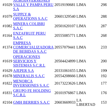
AGROINVERSIONES
#1029
VALLE Y PAMPA PERU
20519190681
LIMA
298
S.A
SUPPLY &
#1079
20601329540
LIMA
288
OPERATIONS S.A.C
MINERA COLIBRI
#1082
20501620107
LIMA
287
S.A.C
ENZAFRUIT PERU
#1164
20555085771
LIMA
268
S.A.C
EMPRESA
#1374
COMERCIALIZADORA
20557079441
LIMA
233
DE BEBIDAS S.A.C
OPERACIONES
#1619
SERVICIOS Y
20504424899
LIMA
200
SISTEMAS S.C.R.L
#1629
AJEPER S.A
20331061655
LIMA
199
#1678
MINERALIS S.A.C
20554208666
LIMA
192
MENORCA
#1822
20173223626
LIMA
177
INVERSIONES S.A.C
GRUPO FE HOLDING
#1831
20101976867
LIMA
176
S.C.R.L
LA
#2104
GMH BERRIES S.A.C
20603669933
153
LIBERTAD