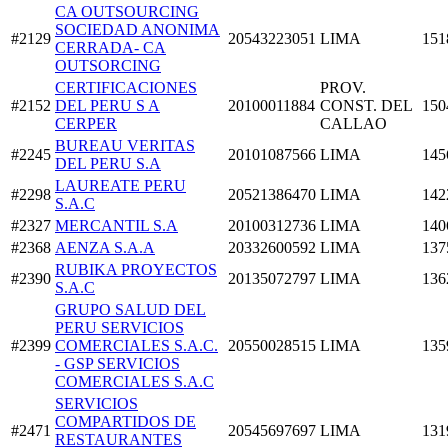
CA OUTSOURCING
SOCIEDAD ANONIMA
#2129
20543223051
LIMA
151
CERRADA- CA
OUTSORCING
CERTIFICACIONES
PROV.
#2152
DEL PERU S A
20100011884
CONST. DEL
150
CERPER
CALLAO
BUREAU VERITAS
#2245
20101087566
LIMA
145
DEL PERU S.A
LAUREATE PERU
#2298
20521386470
LIMA
142
S.A.C
#2327
MERCANTIL S.A
20100312736
LIMA
140
#2368
AENZA S.A.A
20332600592
LIMA
137
RUBIKA PROYECTOS
#2390
20135072797
LIMA
136
S.A.C
GRUPO SALUD DEL
PERU SERVICIOS
#2399
COMERCIALES S.A.C.
20550028515
LIMA
135
- GSP SERVICIOS
COMERCIALES S.A.C
SERVICIOS
COMPARTIDOS DE
#2471
20545697697
LIMA
131
RESTAURANTES