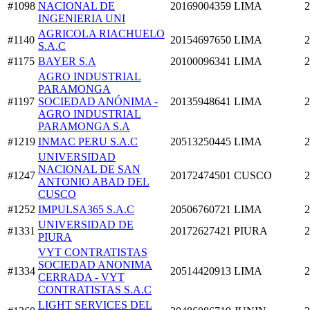
#1098
NACIONAL DE
20169004359
LIMA
2
INGENIERIA UNI
AGRICOLA RIACHUELO
#1140
20154697650
LIMA
2
S.A.C
#1175
BAYER S.A
20100096341
LIMA
2
AGRO INDUSTRIAL
PARAMONGA
#1197
SOCIEDAD ANÓNIMA -
20135948641
LIMA
2
AGRO INDUSTRIAL
PARAMONGA S.A
#1219
INMAC PERU S.A.C
20513250445
LIMA
2
UNIVERSIDAD
NACIONAL DE SAN
#1247
20172474501
CUSCO
2
ANTONIO ABAD DEL
CUSCO
#1252
IMPULSA365 S.A.C
20506760721
LIMA
2
UNIVERSIDAD DE
#1331
20172627421
PIURA
2
PIURA
VYT CONTRATISTAS
SOCIEDAD ANONIMA
#1334
20514420913
LIMA
2
CERRADA - VYT
CONTRATISTAS S.A.C
LIGHT SERVICES DEL