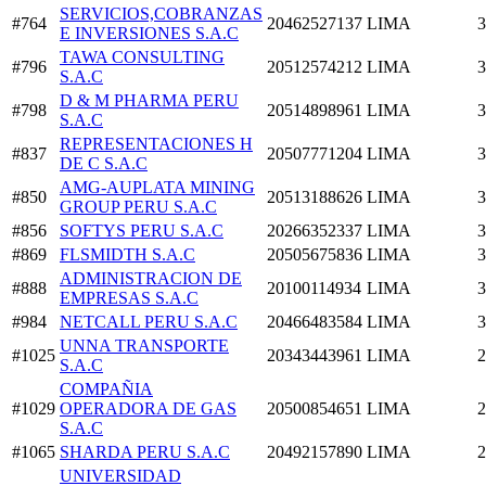
SERVICIOS,COBRANZAS
#764
20462527137
LIMA
3
E INVERSIONES S.A.C
TAWA CONSULTING
#796
20512574212
LIMA
3
S.A.C
D & M PHARMA PERU
#798
20514898961
LIMA
3
S.A.C
REPRESENTACIONES H
#837
20507771204
LIMA
3
DE C S.A.C
AMG-AUPLATA MINING
#850
20513188626
LIMA
3
GROUP PERU S.A.C
#856
SOFTYS PERU S.A.C
20266352337
LIMA
3
#869
FLSMIDTH S.A.C
20505675836
LIMA
3
ADMINISTRACION DE
#888
20100114934
LIMA
3
EMPRESAS S.A.C
#984
NETCALL PERU S.A.C
20466483584
LIMA
3
UNNA TRANSPORTE
#1025
20343443961
LIMA
2
S.A.C
COMPAÑIA
#1029
OPERADORA DE GAS
20500854651
LIMA
2
S.A.C
#1065
SHARDA PERU S.A.C
20492157890
LIMA
2
UNIVERSIDAD