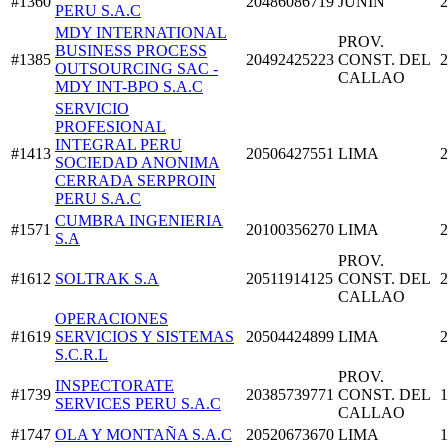
#1360
20486086719
JUNIN
2
PERU S.A.C
MDY INTERNATIONAL
PROV.
BUSINESS PROCESS
#1385
20492425223
CONST. DEL
2
OUTSOURCING SAC -
CALLAO
MDY INT-BPO S.A.C
SERVICIO
PROFESIONAL
INTEGRAL PERU
#1413
20506427551
LIMA
2
SOCIEDAD ANONIMA
CERRADA SERPROIN
PERU S.A.C
CUMBRA INGENIERIA
#1571
20100356270
LIMA
2
S.A
PROV.
#1612
SOLTRAK S.A
20511914125
CONST. DEL
2
CALLAO
OPERACIONES
#1619
SERVICIOS Y SISTEMAS
20504424899
LIMA
2
S.C.R.L
PROV.
INSPECTORATE
#1739
20385739771
CONST. DEL
1
SERVICES PERU S.A.C
CALLAO
#1747
OLA Y MONTAÑA S.A.C
20520673670
LIMA
1