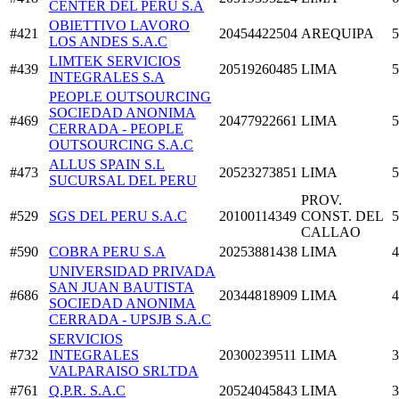
CENTER DEL PERU S.A
OBIETTIVO LAVORO
#421
20454422504
AREQUIPA
5
LOS ANDES S.A.C
LIMTEK SERVICIOS
#439
20519260485
LIMA
5
INTEGRALES S.A
PEOPLE OUTSOURCING
SOCIEDAD ANONIMA
#469
20477922661
LIMA
5
CERRADA - PEOPLE
OUTSOURCING S.A.C
ALLUS SPAIN S.L
#473
20523273851
LIMA
5
SUCURSAL DEL PERU
PROV.
#529
SGS DEL PERU S.A.C
20100114349
CONST. DEL
5
CALLAO
#590
COBRA PERU S.A
20253881438
LIMA
4
UNIVERSIDAD PRIVADA
SAN JUAN BAUTISTA
#686
20344818909
LIMA
4
SOCIEDAD ANONIMA
CERRADA - UPSJB S.A.C
SERVICIOS
#732
INTEGRALES
20300239511
LIMA
3
VALPARAISO SRLTDA
#761
Q.P.R. S.A.C
20524045843
LIMA
3