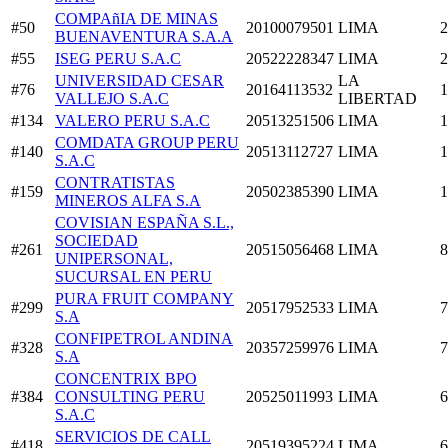
COMPAñIA DE MINAS
#50
20100079501
LIMA
2
BUENAVENTURA S.A.A
#55
ISEG PERU S.A.C
20522228347
LIMA
2
UNIVERSIDAD CESAR
LA
#76
20164113532
1
VALLEJO S.A.C
LIBERTAD
#134
VALERO PERU S.A.C
20513251506
LIMA
1
COMDATA GROUP PERU
#140
20513112727
LIMA
1
S.A.C
CONTRATISTAS
#159
20502385390
LIMA
1
MINEROS ALFA S.A
COVISIAN ESPAÑA S.L.,
SOCIEDAD
#261
20515056468
LIMA
8
UNIPERSONAL,
SUCURSAL EN PERU
PURA FRUIT COMPANY
#299
20517952533
LIMA
7
S.A
CONFIPETROL ANDINA
#328
20357259976
LIMA
7
S.A
CONCENTRIX BPO
#384
CONSULTING PERU
20525011993
LIMA
6
S.A.C
SERVICIOS DE CALL
#418
20519395224
LIMA
6