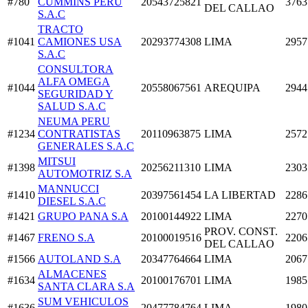
#780
CUMMINS PERU
20543725821
3763
DEL CALLAO
S.A.C
TRACTO
#1041
CAMIONES USA
20293774308
LIMA
2957
S.A.C
CONSULTORA
ALFA OMEGA
#1044
20558067561
AREQUIPA
2944
SEGURIDAD Y
SALUD S.A.C
NEUMA PERU
#1234
CONTRATISTAS
20110963875
LIMA
2572
GENERALES S.A.C
MITSUI
#1398
20256211310
LIMA
2303
AUTOMOTRIZ S.A
MANNUCCI
#1410
20397561454
LA LIBERTAD
2286
DIESEL S.A.C
#1421
GRUPO PANA S.A
20100144922
LIMA
2270
PROV. CONST.
#1467
FRENO S.A
20100019516
2206
DEL CALLAO
#1566
AUTOLAND S.A
20347764664
LIMA
2067
ALMACENES
#1634
20100176701
LIMA
1985
SANTA CLARA S.A
SUM VEHICULOS
#1636
20477784764
LIMA
1980