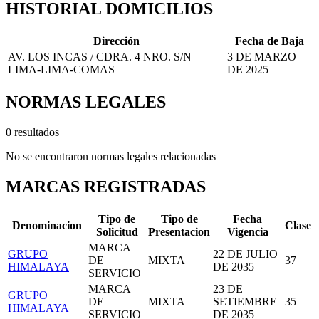
HISTORIAL DOMICILIOS
Dirección
Fecha de Baja
AV. LOS INCAS / CDRA. 4 NRO. S/N
3 DE MARZO
LIMA-LIMA-COMAS
DE 2025
NORMAS LEGALES
0 resultados
No se encontraron normas legales relacionadas
MARCAS REGISTRADAS
Tipo de
Tipo de
Fecha
Denominacion
Clase
Solicitud
Presentacion
Vigencia
MARCA
GRUPO
22 DE JULIO
DE
MIXTA
37
HIMALAYA
DE 2035
SERVICIO
MARCA
23 DE
GRUPO
DE
MIXTA
SETIEMBRE
35
HIMALAYA
SERVICIO
DE 2035