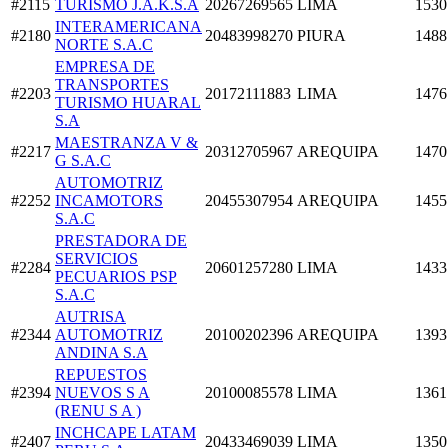
#2115
TURISMO J.A.K.S.A
20267269565
LIMA
1530
INTERAMERICANA
#2180
20483998270
PIURA
1488
NORTE S.A.C
EMPRESA DE
TRANSPORTES
#2203
20172111883
LIMA
1476
TURISMO HUARAL
S.A
MAESTRANZA V &
#2217
20312705967
AREQUIPA
1470
G S.A.C
AUTOMOTRIZ
#2252
INCAMOTORS
20455307954
AREQUIPA
1455
S.A.C
PRESTADORA DE
SERVICIOS
#2284
20601257280
LIMA
1433
PECUARIOS PSP
S.A.C
AUTRISA
#2344
AUTOMOTRIZ
20100202396
AREQUIPA
1393
ANDINA S.A
REPUESTOS
#2394
NUEVOS S A
20100085578
LIMA
1361
(RENU S A )
INCHCAPE LATAM
#2407
20433469039
LIMA
1350