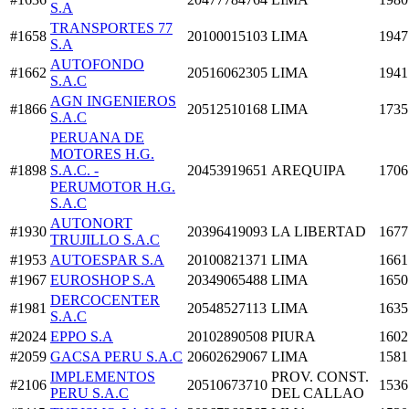
S.A
TRANSPORTES 77
#1658
20100015103
LIMA
1947
S.A
AUTOFONDO
#1662
20516062305
LIMA
1941
S.A.C
AGN INGENIEROS
#1866
20512510168
LIMA
1735
S.A.C
PERUANA DE
MOTORES H.G.
#1898
S.A.C. -
20453919651
AREQUIPA
1706
PERUMOTOR H.G.
S.A.C
AUTONORT
#1930
20396419093
LA LIBERTAD
1677
TRUJILLO S.A.C
#1953
AUTOESPAR S.A
20100821371
LIMA
1661
#1967
EUROSHOP S.A
20349065488
LIMA
1650
DERCOCENTER
#1981
20548527113
LIMA
1635
S.A.C
#2024
EPPO S.A
20102890508
PIURA
1602
#2059
GACSA PERU S.A.C
20602629067
LIMA
1581
IMPLEMENTOS
PROV. CONST.
#2106
20510673710
1536
PERU S.A.C
DEL CALLAO