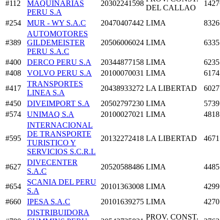
#112
MAQUINARIAS
20302241598
1427
DEL CALLAO
PERU S.A
#254
MUR - WY S.A.C
20470407442
LIMA
8326
AUTOMOTORES
#389
GILDEMEISTER
20506006024
LIMA
6335
PERU S.A.C
#400
DERCO PERU S.A
20344877158
LIMA
6235
#408
VOLVO PERU S.A
20100070031
LIMA
6174
TRANSPORTES
#417
20438933272
LA LIBERTAD
6027
LINEA S.A
#450
DIVEIMPORT S.A
20502797230
LIMA
5739
#574
UNIMAQ S.A
20100027021
LIMA
4818
INTERNACIONAL
DE TRANSPORTE
#595
20132272418
LA LIBERTAD
4671
TURISTICO Y
SERVICIOS S.C.R.L
DIVECENTER
#627
20520588486
LIMA
4485
S.A.C
SCANIA DEL PERU
#654
20101363008
LIMA
4299
S.A
#660
IPESA S.A.C
20101639275
LIMA
4270
DISTRIBUIDORA
PROV. CONST.