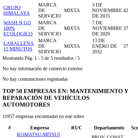
MARCA
3 DE
GRUPO
DE
MIXTA
NOVIEMBRE
42
HIMALAYA
SERVICIO
DE 2035
WASH N GO
MARCA
7 DE
100%
DE
MIXTA
NOVIEMBRE
37
ECOLOGICO
SERVICIO
DE 2029
MARCA
13 DE
LABALLENA
DE
MIXTA
ENERO DE
37
15 MINUTOS
SERVICIO
2032
Mostrando
Pág.
1
-
5
de
5
resultados
/
5
No hay información de comercio exterior
No hay contrataciones registradas
TOP 50 EMPRESAS EN: MANTENIMIENTO Y
REPARACIÓN DE VEHÍCULOS
AUTOMOTORES
11957 empresas encontradas en este rubro
#
Empresa
RUC
Departamento
Sc
KOMATSU-MITSUI
PROV. CONST.