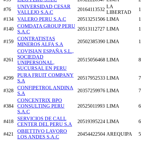
UNIVERSIDAD CESAR
LA
#76
20164113532
1
VALLEJO S.A.C
LIBERTAD
#134
VALERO PERU S.A.C
20513251506
LIMA
1
COMDATA GROUP PERU
#140
20513112727
LIMA
1
S.A.C
CONTRATISTAS
#159
20502385390
LIMA
1
MINEROS ALFA S.A
COVISIAN ESPAÑA S.L.,
SOCIEDAD
#261
20515056468
LIMA
8
UNIPERSONAL,
SUCURSAL EN PERU
PURA FRUIT COMPANY
#299
20517952533
LIMA
7
S.A
CONFIPETROL ANDINA
#328
20357259976
LIMA
7
S.A
CONCENTRIX BPO
#384
CONSULTING PERU
20525011993
LIMA
6
S.A.C
SERVICIOS DE CALL
#418
20519395224
LIMA
6
CENTER DEL PERU S.A
OBIETTIVO LAVORO
#421
20454422504
AREQUIPA
5
LOS ANDES S.A.C