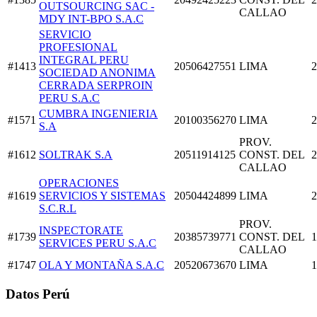
OUTSOURCING SAC -
CALLAO
MDY INT-BPO S.A.C
SERVICIO
PROFESIONAL
INTEGRAL PERU
#1413
20506427551
LIMA
2
SOCIEDAD ANONIMA
CERRADA SERPROIN
PERU S.A.C
CUMBRA INGENIERIA
#1571
20100356270
LIMA
2
S.A
PROV.
#1612
SOLTRAK S.A
20511914125
CONST. DEL
2
CALLAO
OPERACIONES
#1619
SERVICIOS Y SISTEMAS
20504424899
LIMA
2
S.C.R.L
PROV.
INSPECTORATE
#1739
20385739771
CONST. DEL
1
SERVICES PERU S.A.C
CALLAO
#1747
OLA Y MONTAÑA S.A.C
20520673670
LIMA
1
Datos Perú