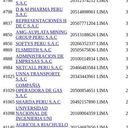
#796
20512574212
LIMA
3
S.A.C
D & M PHARMA PERU
#798
20514898961
LIMA
3
S.A.C
REPRESENTACIONES H
#837
20507771204
LIMA
3
DE C S.A.C
AMG-AUPLATA MINING
#850
20513188626
LIMA
3
GROUP PERU S.A.C
#856
SOFTYS PERU S.A.C
20266352337
LIMA
3
#869
FLSMIDTH S.A.C
20505675836
LIMA
3
ADMINISTRACION DE
#888
20100114934
LIMA
3
EMPRESAS S.A.C
#984
NETCALL PERU S.A.C
20466483584
LIMA
3
UNNA TRANSPORTE
#1025
20343443961
LIMA
2
S.A.C
COMPAÑIA
#1029
OPERADORA DE GAS
20500854651
LIMA
2
S.A.C
#1065
SHARDA PERU S.A.C
20492157890
LIMA
2
UNIVERSIDAD
#1098
NACIONAL DE
20169004359
LIMA
2
INGENIERIA UNI
AGRICOLA RIACHUELO
#1140
20154697650
LIMA
2