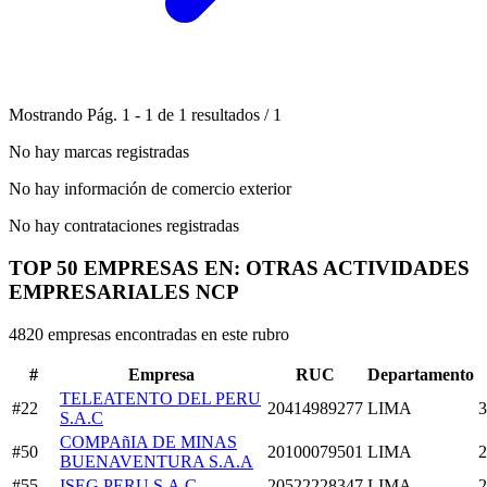
Mostrando
Pág.
1
-
1
de
1
resultados
/
1
No hay marcas registradas
No hay información de comercio exterior
No hay contrataciones registradas
TOP 50 EMPRESAS EN: OTRAS ACTIVIDADES
EMPRESARIALES NCP
4820 empresas encontradas en este rubro
#
Empresa
RUC
Departamento
TELEATENTO DEL PERU
#22
20414989277
LIMA
3
S.A.C
COMPAñIA DE MINAS
#50
20100079501
LIMA
2
BUENAVENTURA S.A.A
#55
ISEG PERU S.A.C
20522228347
LIMA
2