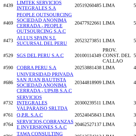
LIMTEK SERVICIOS
#439
20519260485
LIMA
5
INTEGRALES S.A
PEOPLE OUTSOURCING
SOCIEDAD ANONIMA
#469
20477922661
LIMA
5
CERRADA - PEOPLE
OUTSOURCING S.A.C
ALLUS SPAIN S.L
#473
20523273851
LIMA
5
SUCURSAL DEL PERU
PROV.
#529
SGS DEL PERU S.A.C
20100114349
CONST. DEL
5
CALLAO
#590
COBRA PERU S.A
20253881438
LIMA
4
UNIVERSIDAD PRIVADA
SAN JUAN BAUTISTA
#686
20344818909
LIMA
4
SOCIEDAD ANONIMA
CERRADA - UPSJB S.A.C
SERVICIOS
#732
INTEGRALES
20300239511
LIMA
3
VALPARAISO SRLTDA
#761
Q.P.R. S.A.C
20524045843
LIMA
3
SERVICIOS,COBRANZAS
#764
20462527137
LIMA
3
E INVERSIONES S.A.C
TAWA CONSULTING