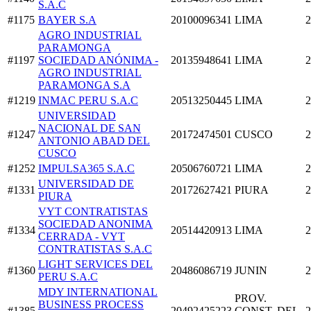
S.A.C
#1175
BAYER S.A
20100096341
LIMA
2
AGRO INDUSTRIAL
PARAMONGA
#1197
SOCIEDAD ANÓNIMA -
20135948641
LIMA
2
AGRO INDUSTRIAL
PARAMONGA S.A
#1219
INMAC PERU S.A.C
20513250445
LIMA
2
UNIVERSIDAD
NACIONAL DE SAN
#1247
20172474501
CUSCO
2
ANTONIO ABAD DEL
CUSCO
#1252
IMPULSA365 S.A.C
20506760721
LIMA
2
UNIVERSIDAD DE
#1331
20172627421
PIURA
2
PIURA
VYT CONTRATISTAS
SOCIEDAD ANONIMA
#1334
20514420913
LIMA
2
CERRADA - VYT
CONTRATISTAS S.A.C
LIGHT SERVICES DEL
#1360
20486086719
JUNIN
2
PERU S.A.C
MDY INTERNATIONAL
PROV.
BUSINESS PROCESS
#1385
20492425223
CONST. DEL
2