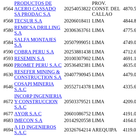
PRODUCTOS DE
PROV.
#564
ACERO CASSADO
20254053822
CONST. DEL
4870.
SA PRODAC S.A
CALLAO
#568
TECSUR S.A
20206018411
LIMA
4844.
REMICSA DRILLING
#580
20306363761
LIMA
4775.
S.A
SALFA MONTAJES
#584
20507999051
LIMA
4749.
S.A
#590
COBRA PERU S.A
20253881438
LIMA
4712.
#593
RESEMIN S.A
20100307902
LIMA
4691.
#600
PROMET PERU S.A.C
20536492381
LIMA
4635.
RESEFER MINING &
#630
20407790945
LIMA
4479.
CONSTRUCTION S.A
COSAPI MINERIA
#646
20552714378
LIMA
4335.
S.A.C
INCORP INGENIERIA
#672
Y CONSTRUCCION
20503379521
LIMA
4209.
S.A.C
#677
AYOR S.A.C
20601086752
LIMA
4191.
#683
IMECON S.A
20142920558
LIMA
4164.
A I D INGENIEROS
#694
20326764214
AREQUIPA
4119.
S.A.C