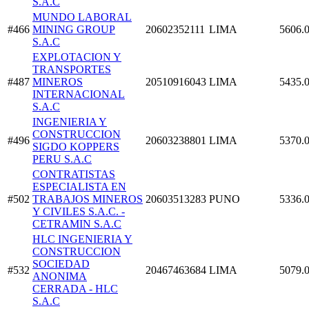
S.A.C
MUNDO LABORAL
#466
MINING GROUP
20602352111
LIMA
5606.
S.A.C
EXPLOTACION Y
TRANSPORTES
#487
MINEROS
20510916043
LIMA
5435.
INTERNACIONAL
S.A.C
INGENIERIA Y
CONSTRUCCION
#496
20603238801
LIMA
5370.
SIGDO KOPPERS
PERU S.A.C
CONTRATISTAS
ESPECIALISTA EN
#502
TRABAJOS MINEROS
20603513283
PUNO
5336.
Y CIVILES S.A.C. -
CETRAMIN S.A.C
HLC INGENIERIA Y
CONSTRUCCION
SOCIEDAD
#532
20467463684
LIMA
5079.
ANONIMA
CERRADA - HLC
S.A.C