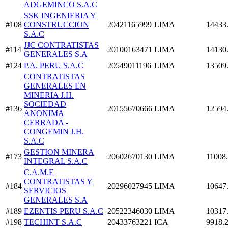
ADGEMINCO S.A.C
SSK INGENIERIA Y
#108
CONSTRUCCION
20421165999
LIMA
14433
S.A.C
JJC CONTRATISTAS
#114
20100163471
LIMA
14130
GENERALES S.A
#124
P.A. PERU S.A.C
20549011196
LIMA
13509
CONTRATISTAS
GENERALES EN
MINERIA J.H.
SOCIEDAD
#136
20155670666
LIMA
12594
ANONIMA
CERRADA -
CONGEMIN J.H.
S.A.C
GESTION MINERA
#173
20602670130
LIMA
11008
INTEGRAL S.A.C
C.A.M.E
CONTRATISTAS Y
#184
20296027945
LIMA
10647
SERVICIOS
GENERALES S.A
#189
EZENTIS PERU S.A.C
20522346030
LIMA
10317
#198
TECHINT S.A.C
20433763221
ICA
9918.