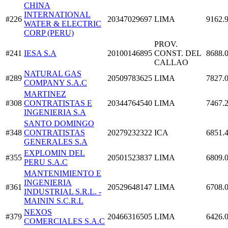
CHINA
INTERNATIONAL
#226
20347029697
LIMA
9162.
WATER & ELECTRIC
CORP (PERU)
PROV.
#241
IESA S.A
20100146895
CONST. DEL
8688.
CALLAO
NATURAL GAS
#289
20509783625
LIMA
7827.
COMPANY S.A.C
MARTINEZ
#308
CONTRATISTAS E
20344764540
LIMA
7467.
INGENIERIA S.A
SANTO DOMINGO
#348
CONTRATISTAS
20279232322
ICA
6851.
GENERALES S.A
EXPLOMIN DEL
#355
20501523837
LIMA
6809.
PERU S.A.C
MANTENIMIENTO E
INGENIERIA
#361
20529648147
LIMA
6708.
INDUSTRIAL S.R.L. -
MAININ S.C.R.L
NEXOS
#379
20466316505
LIMA
6426.
COMERCIALES S.A.C