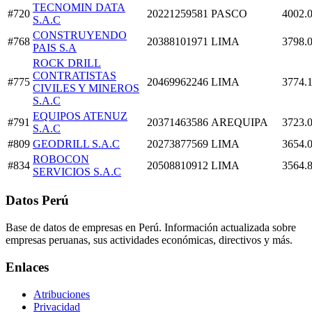
TECNOMIN DATA
#720
20221259581
PASCO
4002.
S.A.C
CONSTRUYENDO
#768
20388101971
LIMA
3798.
PAIS S.A
ROCK DRILL
CONTRATISTAS
#775
20469962246
LIMA
3774.
CIVILES Y MINEROS
S.A.C
EQUIPOS ATENUZ
#791
20371463586
AREQUIPA
3723.
S.A.C
#809
GEODRILL S.A.C
20273877569
LIMA
3654.
ROBOCON
#834
20508810912
LIMA
3564.
SERVICIOS S.A.C
Datos Perú
Base de datos de empresas en Perú. Información actualizada sobre
empresas peruanas, sus actividades económicas, directivos y más.
Enlaces
Atribuciones
Privacidad