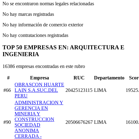
No se encontraron normas legales relacionadas
No hay marcas registradas
No hay información de comercio exterior
No hay contrataciones registradas
TOP 50 EMPRESAS EN: ARQUITECTURA E
INGENIERIA
16386 empresas encontradas en este rubro
#
Empresa
RUC
Departamento
Scor
OBRASCON HUARTE
#66
LAIN S.A.SUC.DEL
20425123115
LIMA
19525
PERU
ADMINISTRACION Y
GERENCIA EN
MINERIA Y
CONSTRUCCION
#90
20506676267
LIMA
16100
SOCIEDAD
ANONIMA
CERRADA -