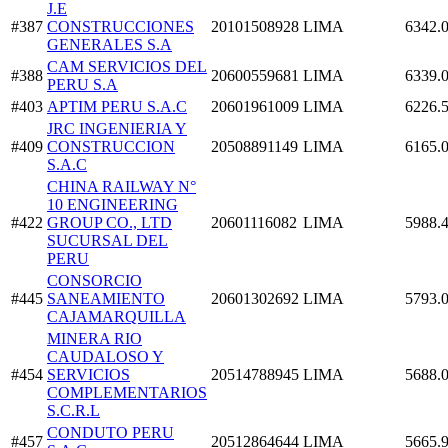
J.E
#387
CONSTRUCCIONES
20101508928
LIMA
6342.
GENERALES S.A
CAM SERVICIOS DEL
#388
20600559681
LIMA
6339.
PERU S.A
#403
APTIM PERU S.A.C
20601961009
LIMA
6226.
JRC INGENIERIA Y
#409
CONSTRUCCION
20508891149
LIMA
6165.
S.A.C
CHINA RAILWAY N°
10 ENGINEERING
#422
GROUP CO., LTD
20601116082
LIMA
5988.
SUCURSAL DEL
PERU
CONSORCIO
#445
SANEAMIENTO
20601302692
LIMA
5793.
CAJAMARQUILLA
MINERA RIO
CAUDALOSO Y
#454
SERVICIOS
20514788945
LIMA
5688.
COMPLEMENTARIOS
S.C.R.L
CONDUTO PERU
#457
20512864644
LIMA
5665.