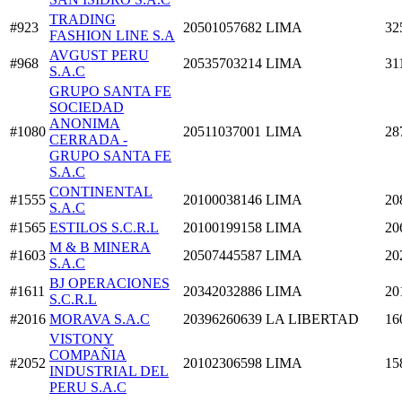
TRADING
#923
20501057682
LIMA
32
FASHION LINE S.A
AVGUST PERU
#968
20535703214
LIMA
31
S.A.C
GRUPO SANTA FE
SOCIEDAD
ANONIMA
#1080
20511037001
LIMA
28
CERRADA -
GRUPO SANTA FE
S.A.C
CONTINENTAL
#1555
20100038146
LIMA
20
S.A.C
#1565
ESTILOS S.C.R.L
20100199158
LIMA
20
M & B MINERA
#1603
20507445587
LIMA
20
S.A.C
BJ OPERACIONES
#1611
20342032886
LIMA
20
S.C.R.L
#2016
MORAVA S.A.C
20396260639
LA LIBERTAD
16
VISTONY
COMPAÑIA
#2052
20102306598
LIMA
15
INDUSTRIAL DEL
PERU S.A.C