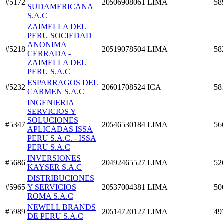
#5172
20506908061
LIMA
58
SUDAMERICANA
S.A.C
ZAIMELLA DEL
PERU SOCIEDAD
ANONIMA
#5218
20519078504
LIMA
58
CERRADA -
ZAIMELLA DEL
PERU S.A.C
ESPARRAGOS DEL
#5232
20601708524
ICA
58
CARMEN S.A.C
INGENIERIA
SERVICIOS Y
SOLUCIONES
#5347
20546530184
LIMA
56
APLICADAS ISSA
PERU S.A.C. - ISSA
PERU S.A.C
INVERSIONES
#5686
20492465527
LIMA
52
KAYSER S.A.C
DISTRIBUCIONES
#5965
Y SERVICIOS
20537004381
LIMA
50
ROMA S.A.C
NEWELL BRANDS
#5989
20514720127
LIMA
49
DE PERU S.A.C