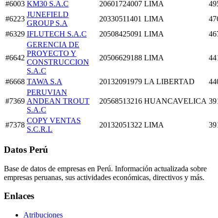
#6003
KM30 S.A.C
20601724007
LIMA
49
JUNEFIELD
#6223
20330511401
LIMA
47
GROUP S.A
#6329
IFLUTECH S.A.C
20508425091
LIMA
46
GERENCIA DE
PROYECTO Y
#6642
20506629188
LIMA
44
CONSTRUCCION
S.A.C
#6668
TAWA S.A
20132091979
LA LIBERTAD
44
PERUVIAN
#7369
ANDEAN TROUT
20568513216
HUANCAVELICA
39
S.A.C
COPY VENTAS
#7378
20132051322
LIMA
39
S.C.R.L
Datos Perú
Base de datos de empresas en Perú. Información actualizada sobre
empresas peruanas, sus actividades económicas, directivos y más.
Enlaces
Atribuciones