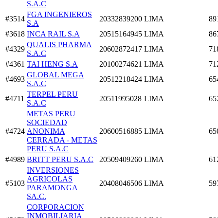
S.A.C
FGA INGENIEROS
#3514
20332839200
LIMA
89
S.A
#3618
INCA RAIL S.A
20515164945
LIMA
86
QUALIS PHARMA
#4329
20602872417
LIMA
71
S.A.C
#4361
TAI HENG S.A
20100274621
LIMA
71
GLOBAL MEGA
#4693
20512218424
LIMA
65
S.A.C
TERPEL PERU
#4711
20511995028
LIMA
65
S.A.C
METAS PERU
SOCIEDAD
#4724
ANONIMA
20600516885
LIMA
65
CERRADA - METAS
PERU S.A.C
#4989
BRITT PERU S.A.C
20509409260
LIMA
61
INVERSIONES
AGRICOLAS
#5103
20408046506
LIMA
59
PARAMONGA
SA.C.
CORPORACION
INMOBILIARIA