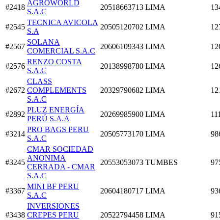
AGROWORLD
#2418
20518663713
LIMA
13
S.A.C
TECNICA AVICOLA
#2545
20505120702
LIMA
12
S.A
SOLANA
#2567
20606109343
LIMA
12
COMERCIAL S.A.C
RENZO COSTA
#2576
20138998780
LIMA
12
S.A.C
CLASS
#2672
COMPLEMENTS
20329790682
LIMA
12
S.A.C
PLUZ ENERGÍA
#2892
20269985900
LIMA
11
PERÚ S.A.A
PRO BAGS PERU
#3214
20505773170
LIMA
98
S.A.C
CMAR SOCIEDAD
ANONIMA
#3245
20553053073
TUMBES
97
CERRADA - CMAR
S.A.C
MINI BF PERU
#3367
20604180717
LIMA
93
S.A.C
INVERSIONES
#3438
CREPES PERU
20522794458
LIMA
91