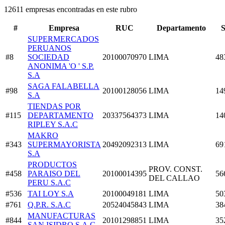
12611 empresas encontradas en este rubro
#
Empresa
RUC
Departamento
S
SUPERMERCADOS
PERUANOS
#8
SOCIEDAD
20100070970
LIMA
48
ANONIMA 'O ' S.P.
S.A
SAGA FALABELLA
#98
20100128056
LIMA
14
S.A
TIENDAS POR
#115
DEPARTAMENTO
20337564373
LIMA
14
RIPLEY S.A.C
MAKRO
#343
SUPERMAYORISTA
20492092313
LIMA
69
S.A
PRODUCTOS
PROV. CONST.
#458
PARAISO DEL
20100014395
56
DEL CALLAO
PERU S.A.C
#536
TAI LOY S.A
20100049181
LIMA
50
#761
Q.P.R. S.A.C
20524045843
LIMA
38
MANUFACTURAS
#844
20101298851
LIMA
35
SAN ISIDRO S.A.C