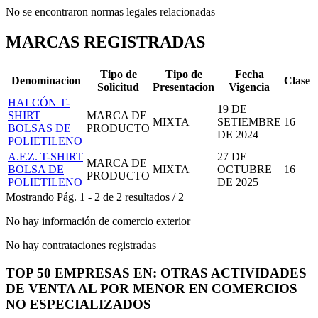
No se encontraron normas legales relacionadas
MARCAS REGISTRADAS
Tipo de
Tipo de
Fecha
Denominacion
Clase
Solicitud
Presentacion
Vigencia
HALCÓN T-
19 DE
SHIRT
MARCA DE
MIXTA
SETIEMBRE
16
BOLSAS DE
PRODUCTO
DE 2024
POLIETILENO
A.F.Z. T-SHIRT
27 DE
MARCA DE
BOLSA DE
MIXTA
OCTUBRE
16
PRODUCTO
POLIETILENO
DE 2025
Mostrando
Pág.
1
-
2
de
2
resultados
/
2
No hay información de comercio exterior
No hay contrataciones registradas
TOP 50 EMPRESAS EN: OTRAS ACTIVIDADES
DE VENTA AL POR MENOR EN COMERCIOS
NO ESPECIALIZADOS