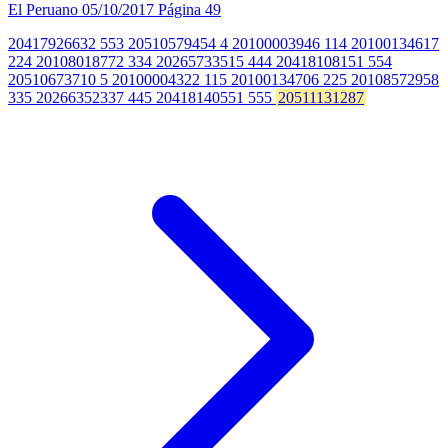
El Peruano
05/10/2017
Página 49
20417926632 553 20510579454 4 20100003946 114 20100134617
224 20108018772 334 20265733515 444 20418108151 554
20510673710 5 20100004322 115 20100134706 225 20108572958
335 20266352337 445 20418140551 555
20511131287