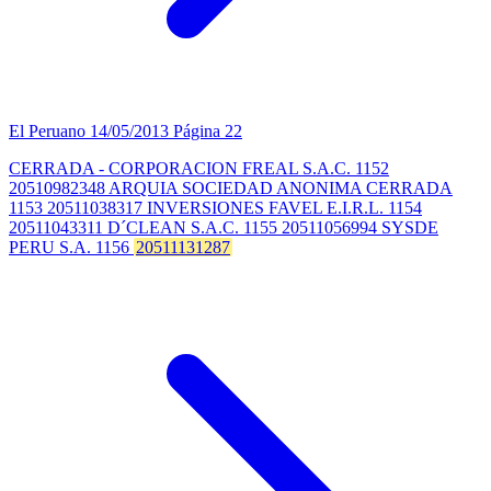
El Peruano
14/05/2013
Página 22
CERRADA - CORPORACION FREAL S.A.C. 1152
20510982348 ARQUIA SOCIEDAD ANONIMA CERRADA
1153 20511038317 INVERSIONES FAVEL E.I.R.L. 1154
20511043311 D´CLEAN S.A.C. 1155 20511056994 SYSDE
PERU S.A. 1156
20511131287