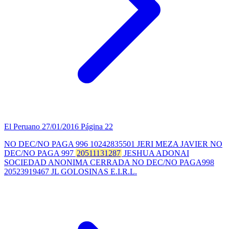
El Peruano
27/01/2016
Página 22
NO DEC/NO PAGA 996 10242835501 JERI MEZA JAVIER NO
DEC/NO PAGA 997
20511131287
JESHUA ADONAI
SOCIEDAD ANONIMA CERRADA NO DEC/NO PAGA998
20523919467 JL GOLOSINAS E.I.R.L.