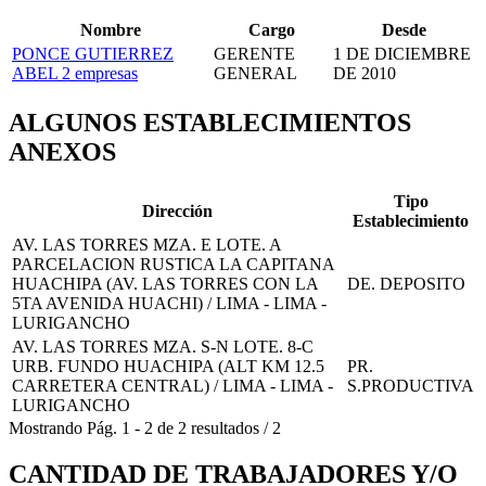
Nombre
Cargo
Desde
PONCE GUTIERREZ
GERENTE
1 DE DICIEMBRE
ABEL
2 empresas
GENERAL
DE 2010
ALGUNOS ESTABLECIMIENTOS
ANEXOS
Tipo
Dirección
Establecimiento
AV. LAS TORRES MZA. E LOTE. A
PARCELACION RUSTICA LA CAPITANA
HUACHIPA (AV. LAS TORRES CON LA
DE. DEPOSITO
5TA AVENIDA HUACHI) / LIMA - LIMA -
LURIGANCHO
AV. LAS TORRES MZA. S-N LOTE. 8-C
URB. FUNDO HUACHIPA (ALT KM 12.5
PR.
CARRETERA CENTRAL) / LIMA - LIMA -
S.PRODUCTIVA
LURIGANCHO
Mostrando
Pág.
1
-
2
de
2
resultados
/
2
CANTIDAD DE TRABAJADORES Y/O