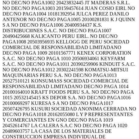
NO DEC/NO PAGA1002 20423832445 JT MADERAS S.R.L.
NO DEC/NO PAGA1003 20159457614 JUAN COSIO EIRL NO
DEC/NO PAGA1004 10181392954 JULCA PEREZ DANILO
ANTENOR NO DEC/NO PAGA1005 20100281831 K J QUINN
S A NO DEC/NO PAGA1006 20400934437 K.S.
DISTRIBUCI0NES S.A.C. NO DEC/NO PAGA1007
20490425668 KALICANTO PERU EIRL. NO DEC/NO
PAGA1008 20503956935 KELLOGG DE PERU SOCIEDAD
COMERCIAL DE RESPONSABILIDAD LIMITADANO
DEC/NO PAGA 1009 20101567771 KENEX CORPORATION
S.A.C. NO DEC/NO PAGA 1010 20506934061 KEYFARM
S.A.C. NO DEC/NO PAGA1011 20390259906 KINDUIT S.A.C.
NO DEC/NO PAGA1012 20302241598 KOMATSU-MITSUI
MAQUINARIAS PERU S.A. NO DEC/NO PAGA1013
20527510121 KONSUMASS SOCIEDAD COMERCIAL DE
RESPONSABILIDAD LIMITADANO DEC/NO PAGA 1014
20100164010 KRAFT FOODS PERU S.A. NO DEC/NO PAGA
1015 20532145415 KS DEPOR S.A. NO DEC/NO PAGA1016
20100069297 KURESA S A NO DEC/NO PAGA1017
20507426795 KUSURI SOCIEDAD ANONIMA CERRADA NO
DEC/NO PAGA1018 20162055080 L Y P REPRESENTANTES
Y COMERCIANTES EN GNO DEC/NO PAGA 1019
20452614767 LA CALERA S.A.C NO DEC/NO PAGA 1020
20489603757 LA CASA DE LOS MATERIALES DE
CONSTRUCCION EMPRESA INDIVIDUAL DE