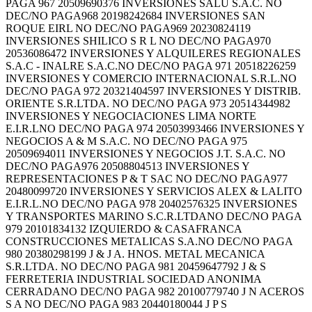
PAGA 967 20509690376 INVERSIONES SALU S.A.C. NO
DEC/NO PAGA968 20198242684 INVERSIONES SAN
ROQUE EIRL NO DEC/NO PAGA969 20230824119
INVERSIONES SHILICO S R L NO DEC/NO PAGA970
20536086472 INVERSIONES Y ALQUILERES REGIONALES
S.A.C - INALRE S.A.C.NO DEC/NO PAGA 971 20518226259
INVERSIONES Y COMERCIO INTERNACIONAL S.R.L.NO
DEC/NO PAGA 972 20321404597 INVERSIONES Y DISTRIB.
ORIENTE S.R.LTDA. NO DEC/NO PAGA 973 20514344982
INVERSIONES Y NEGOCIACIONES LIMA NORTE
E.I.R.LNO DEC/NO PAGA 974 20503993466 INVERSIONES Y
NEGOCIOS A & M S.A.C. NO DEC/NO PAGA 975
20509694011 INVERSIONES Y NEGOCIOS J.T. S.A.C. NO
DEC/NO PAGA976 20508804513 INVERSIONES Y
REPRESENTACIONES P & T SAC NO DEC/NO PAGA977
20480099720 INVERSIONES Y SERVICIOS ALEX & LALITO
E.I.R.L.NO DEC/NO PAGA 978 20402576325 INVERSIONES
Y TRANSPORTES MARINO S.C.R.LTDANO DEC/NO PAGA
979 20101834132 IZQUIERDO & CASAFRANCA
CONSTRUCCIONES METALICAS S.A.NO DEC/NO PAGA
980 20380298199 J & J A. HNOS. METAL MECANICA
S.R.LTDA. NO DEC/NO PAGA 981 20459647792 J & S
FERRETERIA INDUSTRIAL SOCIEDAD ANONIMA
CERRADANO DEC/NO PAGA 982 20100779740 J N ACEROS
S A NO DEC/NO PAGA 983 20440180044 J P S