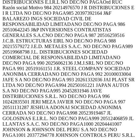
DISTRIBUCIONES E.I.R.L NO DEC/NO PAGAOrd RUC
Razón social Motivo 984 20214976570 J R DISTRIBUCIONES E
I R LTDA NO DEC/NO PAGA985 20397392164 J&F
BALAREZO INGS SOCIEDAD CIVIL DE
RESPONSABILIDAD LIMITADANO DEC/NO PAGA 986
20510642245 J&P INVERSIONES CONTRATISTAS
GENERALES S.A.CNO DEC/NO PAGA 987 20516259516
J.C.B. ESTRUCTURAS EIRL NO DEC/NO PAGA 988
20215579272 J.E.D. METALES S.A.C. NO DEC/NO PAGA989
20519968798 J.L. DISTRIBUCIONES SOCIEDAD
COMERCIAL DE RESPONSABILIDAD LIMITADANO
DEC/NO PAGA 990 20256062136 J.M.J.SRL NO DEC/NO
PAGA 991 20519161151 J.R. STEEL COMPANY SOCIEDAD
ANONIMA CERRADANO DEC/NO PAGA 992 20100033004
JAFE S A NO DEC/NO PAGA 993 20261332036 JAI PLAST SR
LTDA NO DEC/NO PAGA994 20250161221 JAPAN AUTOS
S.A NO DEC/NO PAGA995 20452831946 JAVE
DISTRIBUCIONES S.R.L. NO DEC/NO PAGA 996
10242835501 JERI MEZA JAVIER NO DEC/NO PAGA 997
20511131287 JESHUA ADONAI SOCIEDAD ANONIMA
CERRADA NO DEC/NO PAGA998 20523919467 JL
GOLOSINAS E.I.R.L. NO DEC/NO PAGA999 20512406859 JL
LLANTAS S.A.C. NO DEC/NO PAGA1000 20204441007
JOHNSON & JOHNSON DEL PERU S.A NO DEC/NO
PAGA1001 20377294778 JOHNSON CONTROLS PERU S.R.L.