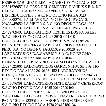
RESPONSABILIDAD LIMITADANO DEC/NO PAGA 1021
20531626657 LA CASA DEL CEMENTO DAVID’S S.R.L. NO
DEC/NO PAGA 1022 20532433984 LA GENOVESA
DISTRIBUCIONES S.A.C. NO DEC/NO PAGA1023
20503382742 LA LLAVE S.A. NO DEC/NO PAGA1024
20498445650 LA MEJOR S.A.C. NO DEC/NO PAGA1025
20100521734 LABOCER S.A. NO DEC/NO PAGA1026
20429469407 LABORATORIO TEXTILES LOS ROSALES
S.A.C. NO DEC/NO PAGA1027 20160641810
LABORATORIOS BAGO DEL PERU S.A. NO DEC/NO
PAGA1028 20194206551 LABORATORIOS BAXTER DEL
PERU S.A. NO DEC/NO PAGA1029 20100284937
LABORATORIOS D.A.CARRION S.A.C. NO DEC/NO
PAGA1030 20100677661 LABORATORIOS
FARMACEUTICOS MARKOS S.A NO DEC/NO PAGA1031
20294825861 LABORATORIOS GARDEN HOUSE S.A. NO
DEC/NO PAGA1032 20101364152 LABORATORIOS
INDUQUIMICA S.A NO DEC/NO PAGA1033 20305284174
LABORATORIOS LANSIER S.A.C. NO DEC/NO PAGA1034
20405976898 LABORATORIOS NATURALES Y GENERICOS
S.A.CNO DEC/NO PAGA 1035 20147720492
LABORATORIOS ROE S.A NO DEC/NO PAGA 1036
20100134617 LABORATORIOS ROEMMERS S A NO DEC/NO
PAGA 1037 20523951603 LABORATORIOS SIEGFRIED
S.A.C. NO DEC/NO PAGA 1038 20417180134