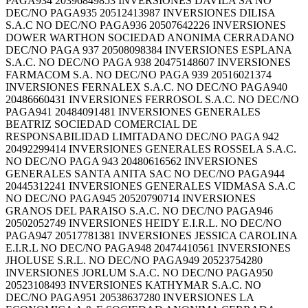
PAGA934 20396849853 INVERSIONES DAVILA SA NO
DEC/NO PAGA935 20512413987 INVERSIONES DILISA
S.A.C NO DEC/NO PAGA936 20507642226 INVERSIONES
DOWER WARTHON SOCIEDAD ANONIMA CERRADANO
DEC/NO PAGA 937 20508098384 INVERSIONES ESPLANA
S.A.C. NO DEC/NO PAGA 938 20475148607 INVERSIONES
FARMACOM S.A. NO DEC/NO PAGA 939 20516021374
INVERSIONES FERNALEX S.A.C. NO DEC/NO PAGA940
20486660431 INVERSIONES FERROSOL S.A.C. NO DEC/NO
PAGA941 20484091481 INVERSIONES GENERALES
BEATRIZ SOCIEDAD COMERCIAL DE
RESPONSABILIDAD LIMITADANO DEC/NO PAGA 942
20492299414 INVERSIONES GENERALES ROSSELA S.A.C.
NO DEC/NO PAGA 943 20480616562 INVERSIONES
GENERALES SANTA ANITA SAC NO DEC/NO PAGA944
20445312241 INVERSIONES GENERALES VIDMASA S.A.C
NO DEC/NO PAGA945 20520790714 INVERSIONES
GRANOS DEL PARAISO S.A.C. NO DEC/NO PAGA946
20502052749 INVERSIONES HEIDY E.I.R.L. NO DEC/NO
PAGA947 20517781381 INVERSIONES JESSICA CAROLINA
E.I.R.L NO DEC/NO PAGA948 20474410561 INVERSIONES
JHOLUSE S.R.L. NO DEC/NO PAGA949 20523754280
INVERSIONES JORLUM S.A.C. NO DEC/NO PAGA950
20523108493 INVERSIONES KATHYMAR S.A.C. NO
DEC/NO PAGA951 20538637280 INVERSIONES LA