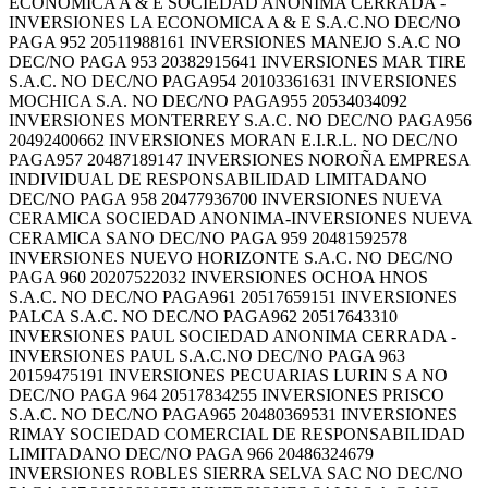
ECONOMICA A & E SOCIEDAD ANONIMA CERRADA -
INVERSIONES LA ECONOMICA A & E S.A.C.NO DEC/NO
PAGA 952 20511988161 INVERSIONES MANEJO S.A.C NO
DEC/NO PAGA 953 20382915641 INVERSIONES MAR TIRE
S.A.C. NO DEC/NO PAGA954 20103361631 INVERSIONES
MOCHICA S.A. NO DEC/NO PAGA955 20534034092
INVERSIONES MONTERREY S.A.C. NO DEC/NO PAGA956
20492400662 INVERSIONES MORAN E.I.R.L. NO DEC/NO
PAGA957 20487189147 INVERSIONES NOROÑA EMPRESA
INDIVIDUAL DE RESPONSABILIDAD LIMITADANO
DEC/NO PAGA 958 20477936700 INVERSIONES NUEVA
CERAMICA SOCIEDAD ANONIMA-INVERSIONES NUEVA
CERAMICA SANO DEC/NO PAGA 959 20481592578
INVERSIONES NUEVO HORIZONTE S.A.C. NO DEC/NO
PAGA 960 20207522032 INVERSIONES OCHOA HNOS
S.A.C. NO DEC/NO PAGA961 20517659151 INVERSIONES
PALCA S.A.C. NO DEC/NO PAGA962 20517643310
INVERSIONES PAUL SOCIEDAD ANONIMA CERRADA -
INVERSIONES PAUL S.A.C.NO DEC/NO PAGA 963
20159475191 INVERSIONES PECUARIAS LURIN S A NO
DEC/NO PAGA 964 20517834255 INVERSIONES PRISCO
S.A.C. NO DEC/NO PAGA965 20480369531 INVERSIONES
RIMAY SOCIEDAD COMERCIAL DE RESPONSABILIDAD
LIMITADANO DEC/NO PAGA 966 20486324679
INVERSIONES ROBLES SIERRA SELVA SAC NO DEC/NO