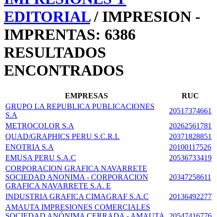
EDITORIAL
/ IMPRESION -
IMPRENTAS: 6386
RESULTADOS
ENCONTRADOS
EMPRESAS
RUC
GRUPO LA REPUBLICA PUBLICACIONES
20517374661
S.A
METROCOLOR S.A
20262561781
QUAD/GRAPHICS PERU S.C.R.L
20371828851
ENOTRIA S.A
20100117526
EMUSA PERU S.A.C
20536733419
CORPORACION GRAFICA NAVARRETE
SOCIEDAD ANONIMA - CORPORACION
20347258611
GRAFICA NAVARRETE S.A. E
INDUSTRIA GRAFICA CIMAGRAF S.A.C
20136492277
AMAUTA IMPRESIONES COMERCIALES
SOCIEDAD ANÓNIMA CERRADA - AMAUTA
20547416776