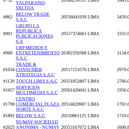
#732
20300239511
LIMA
3943.
VALPARAISO
SRLTDA
BELOW TRADE
#862
20556041939
LIMA
3459.
S.A.C
GRUPO LA
REPUBLICA
#901
20517374661
LIMA
3331.
PUBLICACIONES
S.A
CRP MEDIOS Y
#960
ENTRETENIMIENTO
20382350368
LIMA
3134.
S.A.C
TRADE &
#1034
CONSUMER
20517153576
LIMA
2979.
XTRATEGIA S.A.C
#1129
TOUCH LIMA S.A.C
20551852807
LIMA
2766.
SERVICIOS
#1657
20501426041
LIMA
1956.
MULTIMEDIA S.A.C
CENTRO
#1799
COMERCIAL PLAZA
20514020907
LIMA
1791.
NORTE S.A.C
#1891
BELOW S.A.C
20510861125
LIMA
1710.
NUMAY SOCIEDAD
#2025
ANONIMA - NUMAY
20553167672
LIMA
1600.