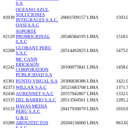
S.A
OCEANO AZUL
SOLUCIONES
#2039
20601509157
LIMA
1593.
INTEGRALES S.A.C.
OASI S.A.C
SOPORTE
#2129
PROMOCIONAL
20546584195
LIMA
1518.
S.A.C
GLOBANT PERU
#2208
20514492825
LIMA
1475.
S.A.C
MC CANN
ERICKSON
#2242
20100975841
LIMA
1458.
CORPORATION
PUBLICIDAD S.A
#2301
PUNTO VISUAL S.A
20306838386
LIMA
1421.
#2373
WILLAX S.A.C
20521683768
LIMA
1371.
#2436
AURENNET S.A.C
20557942867
LIMA
1332.
#2535
DEL BARRIO S.A.C
20513504561
LIMA
1285.
HAVAS MEDIA
#3133
20417930079
LIMA
1010.
PERU S.A.C
G & G
#3289
ARQUITECTOS
20204156060
LIMA
963.0
S.A.C