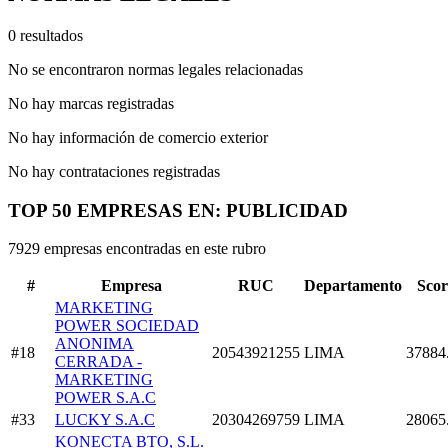
0 resultados
No se encontraron normas legales relacionadas
No hay marcas registradas
No hay información de comercio exterior
No hay contrataciones registradas
TOP 50 EMPRESAS EN: PUBLICIDAD
7929 empresas encontradas en este rubro
#
Empresa
RUC
Departamento
Scor
MARKETING
POWER SOCIEDAD
ANONIMA
#18
20543921255
LIMA
37884
CERRADA -
MARKETING
POWER S.A.C
#33
LUCKY S.A.C
20304269759
LIMA
28065
KONECTA BTO, S.L.