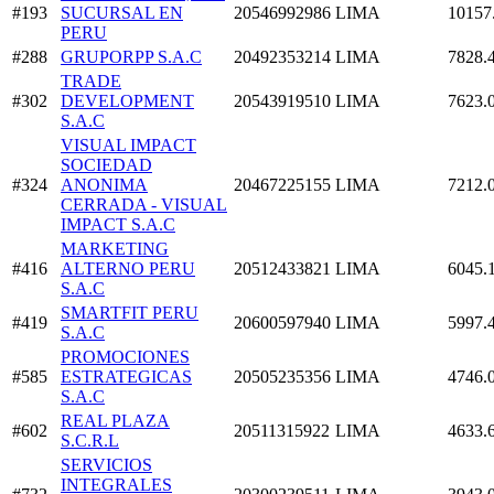
#193
SUCURSAL EN
20546992986
LIMA
10157
PERU
#288
GRUPORPP S.A.C
20492353214
LIMA
7828.
TRADE
#302
DEVELOPMENT
20543919510
LIMA
7623.
S.A.C
VISUAL IMPACT
SOCIEDAD
#324
ANONIMA
20467225155
LIMA
7212.
CERRADA - VISUAL
IMPACT S.A.C
MARKETING
#416
ALTERNO PERU
20512433821
LIMA
6045.
S.A.C
SMARTFIT PERU
#419
20600597940
LIMA
5997.
S.A.C
PROMOCIONES
#585
ESTRATEGICAS
20505235356
LIMA
4746.
S.A.C
REAL PLAZA
#602
20511315922
LIMA
4633.
S.C.R.L
SERVICIOS
INTEGRALES