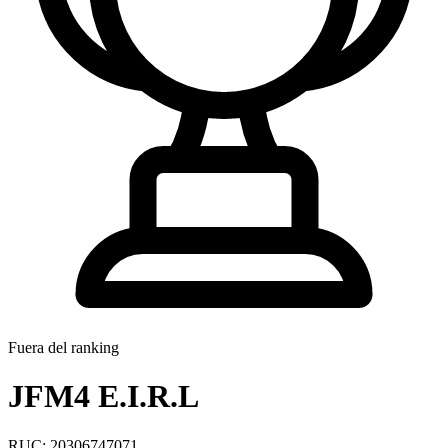
Fuera del ranking
JFM4 E.I.R.L
RUC: 20306747071