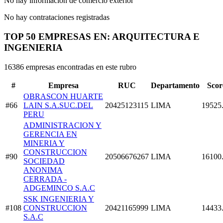
No hay información de comercio exterior
No hay contrataciones registradas
TOP 50 EMPRESAS EN: ARQUITECTURA E
INGENIERIA
16386 empresas encontradas en este rubro
#
Empresa
RUC
Departamento
Scor
OBRASCON HUARTE
#66
LAIN S.A.SUC.DEL
20425123115
LIMA
19525
PERU
ADMINISTRACION Y
GERENCIA EN
MINERIA Y
CONSTRUCCION
#90
20506676267
LIMA
16100
SOCIEDAD
ANONIMA
CERRADA -
ADGEMINCO S.A.C
SSK INGENIERIA Y
#108
CONSTRUCCION
20421165999
LIMA
14433
S.A.C