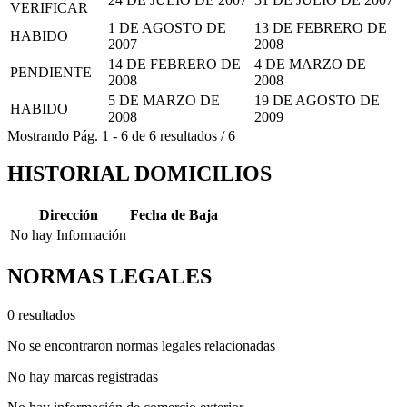
VERIFICAR
1 DE AGOSTO DE
13 DE FEBRERO DE
HABIDO
2007
2008
14 DE FEBRERO DE
4 DE MARZO DE
PENDIENTE
2008
2008
5 DE MARZO DE
19 DE AGOSTO DE
HABIDO
2008
2009
Mostrando
Pág.
1
-
6
de
6
resultados
/
6
HISTORIAL DOMICILIOS
Dirección
Fecha de Baja
No hay Información
NORMAS LEGALES
0 resultados
No se encontraron normas legales relacionadas
No hay marcas registradas