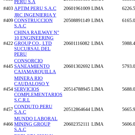
PERU S.A
#403
APTIM PERU S.A.C
20601961009
LIMA
6226.
JRC INGENIERIA Y
#409
CONSTRUCCION
20508891149
LIMA
6165.
S.A.C
CHINA RAILWAY N°
10 ENGINEERING
#422
GROUP CO., LTD
20601116082
LIMA
5988.
SUCURSAL DEL
PERU
CONSORCIO
#445
SANEAMIENTO
20601302692
LIMA
5793.
CAJAMARQUILLA
MINERA RIO
CAUDALOSO Y
#454
SERVICIOS
20514788945
LIMA
5688.
COMPLEMENTARIOS
S.C.R.L
CONDUTO PERU
#457
20512864644
LIMA
5665.
S.A.C
MUNDO LABORAL
#466
MINING GROUP
20602352111
LIMA
5606.
S.A.C