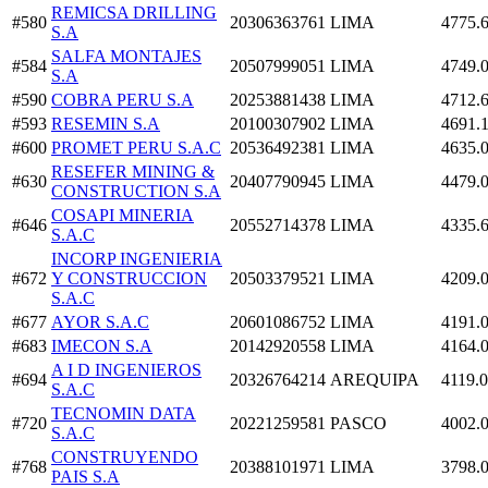
REMICSA DRILLING
#580
20306363761
LIMA
4775.
S.A
SALFA MONTAJES
#584
20507999051
LIMA
4749.
S.A
#590
COBRA PERU S.A
20253881438
LIMA
4712.
#593
RESEMIN S.A
20100307902
LIMA
4691.
#600
PROMET PERU S.A.C
20536492381
LIMA
4635.
RESEFER MINING &
#630
20407790945
LIMA
4479.
CONSTRUCTION S.A
COSAPI MINERIA
#646
20552714378
LIMA
4335.
S.A.C
INCORP INGENIERIA
#672
Y CONSTRUCCION
20503379521
LIMA
4209.
S.A.C
#677
AYOR S.A.C
20601086752
LIMA
4191.
#683
IMECON S.A
20142920558
LIMA
4164.
A I D INGENIEROS
#694
20326764214
AREQUIPA
4119.
S.A.C
TECNOMIN DATA
#720
20221259581
PASCO
4002.
S.A.C
CONSTRUYENDO
#768
20388101971
LIMA
3798.
PAIS S.A