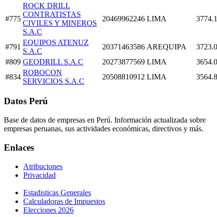
ROCK DRILL
CONTRATISTAS
#775
20469962246
LIMA
3774.
CIVILES Y MINEROS
S.A.C
EQUIPOS ATENUZ
#791
20371463586
AREQUIPA
3723.
S.A.C
#809
GEODRILL S.A.C
20273877569
LIMA
3654.
ROBOCON
#834
20508810912
LIMA
3564.
SERVICIOS S.A.C
Datos Perú
Base de datos de empresas en Perú. Información actualizada sobre
empresas peruanas, sus actividades económicas, directivos y más.
Enlaces
Atribuciones
Privacidad
Estadisticas Generales
Calculadoras de Impuestos
Elecciones 2026