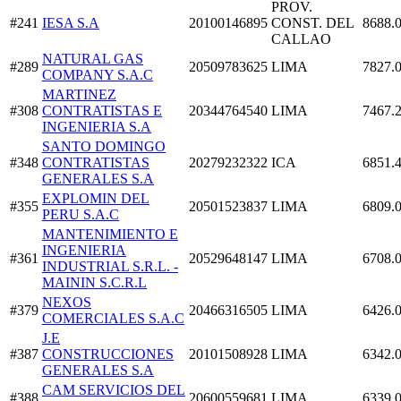
PROV.
#241
IESA S.A
20100146895
CONST. DEL
8688.
CALLAO
NATURAL GAS
#289
20509783625
LIMA
7827.
COMPANY S.A.C
MARTINEZ
#308
CONTRATISTAS E
20344764540
LIMA
7467.
INGENIERIA S.A
SANTO DOMINGO
#348
CONTRATISTAS
20279232322
ICA
6851.
GENERALES S.A
EXPLOMIN DEL
#355
20501523837
LIMA
6809.
PERU S.A.C
MANTENIMIENTO E
INGENIERIA
#361
20529648147
LIMA
6708.
INDUSTRIAL S.R.L. -
MAININ S.C.R.L
NEXOS
#379
20466316505
LIMA
6426.
COMERCIALES S.A.C
J.E
#387
CONSTRUCCIONES
20101508928
LIMA
6342.
GENERALES S.A
CAM SERVICIOS DEL
#388
20600559681
LIMA
6339.