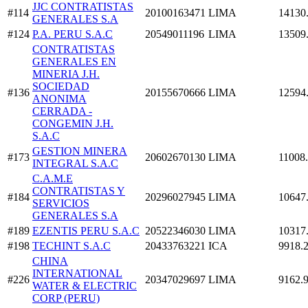
JJC CONTRATISTAS
#114
20100163471
LIMA
14130
GENERALES S.A
#124
P.A. PERU S.A.C
20549011196
LIMA
13509
CONTRATISTAS
GENERALES EN
MINERIA J.H.
SOCIEDAD
#136
20155670666
LIMA
12594
ANONIMA
CERRADA -
CONGEMIN J.H.
S.A.C
GESTION MINERA
#173
20602670130
LIMA
11008
INTEGRAL S.A.C
C.A.M.E
CONTRATISTAS Y
#184
20296027945
LIMA
10647
SERVICIOS
GENERALES S.A
#189
EZENTIS PERU S.A.C
20522346030
LIMA
10317
#198
TECHINT S.A.C
20433763221
ICA
9918.
CHINA
INTERNATIONAL
#226
20347029697
LIMA
9162.
WATER & ELECTRIC
CORP (PERU)