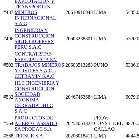
EXPLOTACION Y
TRANSPORTES
#487
MINEROS
20510916043
LIMA
5435.
INTERNACIONAL
S.A.C
INGENIERIA Y
CONSTRUCCION
#496
20603238801
LIMA
5370.
SIGDO KOPPERS
PERU S.A.C
CONTRATISTAS
ESPECIALISTA EN
#502
TRABAJOS MINEROS
20603513283
PUNO
5336.
Y CIVILES S.A.C. -
CETRAMIN S.A.C
HLC INGENIERIA Y
CONSTRUCCION
SOCIEDAD
#532
20467463684
LIMA
5079.
ANONIMA
CERRADA - HLC
S.A.C
PRODUCTOS DE
PROV.
#564
ACERO CASSADO
20254053822
CONST. DEL
4870.
SA PRODAC S.A
CALLAO
#568
TECSUR S.A
20206018411
LIMA
4844.