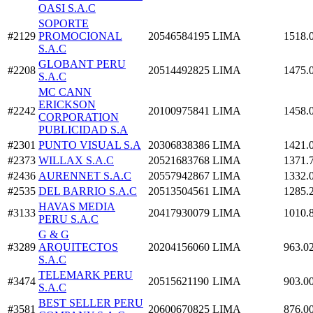
OASI S.A.C
SOPORTE
#2129
PROMOCIONAL
20546584195
LIMA
1518.
S.A.C
GLOBANT PERU
#2208
20514492825
LIMA
1475.
S.A.C
MC CANN
ERICKSON
#2242
20100975841
LIMA
1458.
CORPORATION
PUBLICIDAD S.A
#2301
PUNTO VISUAL S.A
20306838386
LIMA
1421.
#2373
WILLAX S.A.C
20521683768
LIMA
1371.
#2436
AURENNET S.A.C
20557942867
LIMA
1332.
#2535
DEL BARRIO S.A.C
20513504561
LIMA
1285.
HAVAS MEDIA
#3133
20417930079
LIMA
1010.
PERU S.A.C
G & G
#3289
ARQUITECTOS
20204156060
LIMA
963.0
S.A.C
TELEMARK PERU
#3474
20515621190
LIMA
903.0
S.A.C
BEST SELLER PERU
#3581
20600670825
LIMA
876.0