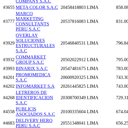
COMPANY S.A.C
#3655
META COLOR S.A.C
20458418803
LIMA
858.0
MARCO
MARKETING
#3777
20537816083
LIMA
831.0
CONSULTANTS
PERU S.A.C
OVERLAY
SOLUCIONES
#3929
20546840531
LIMA
796.8
ESTRUCTURALES
S.A.C
COMMARKET
#3932
20502022912
LIMA
795.0
GROUP S.A.C
#3993
BINARIX S.A.C
20547481675
LIMA
783.0
PROMOMEDICA
#4201
20600920325
LIMA
743.3
S.A.C
#4202
INFOMARKET S.A
20261445825
LIMA
743.0
LETREROS DE
#4268
IDENTIFICACION
20308700349
LIMA
729.3
S.A.C
PUBLICIS
#4558
20100335604
LIMA
674.0
ASOCIADOS S.A.C
DELIVERY HERO
#4683
20551348041
LIMA
656.2
PERU S.A.C