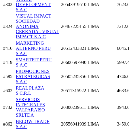
#302
DEVELOPMENT
20543919510
LIMA
7623.
S.A.C
VISUAL IMPACT
SOCIEDAD
#324
ANONIMA
20467225155
LIMA
7212.
CERRADA - VISUAL
IMPACT S.A.C
MARKETING
#416
ALTERNO PERU
20512433821
LIMA
6045.
S.A.C
SMARTFIT PERU
#419
20600597940
LIMA
5997.
S.A.C
PROMOCIONES
#585
ESTRATEGICAS
20505235356
LIMA
4746.
S.A.C
REAL PLAZA
#602
20511315922
LIMA
4633.
S.C.R.L
SERVICIOS
INTEGRALES
#732
20300239511
LIMA
3943.
VALPARAISO
SRLTDA
BELOW TRADE
#862
20556041939
LIMA
3459.
S.A.C