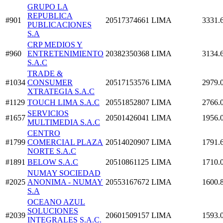
GRUPO LA
REPUBLICA
#901
20517374661
LIMA
3331.
PUBLICACIONES
S.A
CRP MEDIOS Y
#960
ENTRETENIMIENTO
20382350368
LIMA
3134.
S.A.C
TRADE &
#1034
CONSUMER
20517153576
LIMA
2979.
XTRATEGIA S.A.C
#1129
TOUCH LIMA S.A.C
20551852807
LIMA
2766.
SERVICIOS
#1657
20501426041
LIMA
1956.
MULTIMEDIA S.A.C
CENTRO
#1799
COMERCIAL PLAZA
20514020907
LIMA
1791.
NORTE S.A.C
#1891
BELOW S.A.C
20510861125
LIMA
1710.
NUMAY SOCIEDAD
#2025
ANONIMA - NUMAY
20553167672
LIMA
1600.
S.A
OCEANO AZUL
SOLUCIONES
#2039
20601509157
LIMA
1593.
INTEGRALES S.A.C.