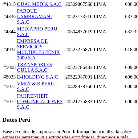
#4815
QUAL MEDIA S.A.C
20509867560
LIMA
636.0
PARQUE
#4836
LAMBRAMANI
20523173716
LIMA
633.0
S.A.C
MEDIAPRO PERU
#4844
20604837619
LIMA
632.3
S.A.C
EMPRESA DE
SERVICIOS
#4937
20523276876
LIMA
618.0
MULTIPLES FENIX
2000 S.A
TRANSPORTES
#5008
20523786483
LIMA
609.0
QULLA S.A.C
#5033
E-HOLDING S.A.C
20522947891
LIMA
606.0
VMLY & R PERU
#5072
20428978766
LIMA
600.0
S.A.C
FAHRENHEIT
#5072
COMUNICACIONES
20521775883
LIMA
600.0
S.A.C
Datos Perú
Base de datos de empresas en Perú. Información actualizada sobre
empresas peruanas, sus actividades económicas, directivos y más.