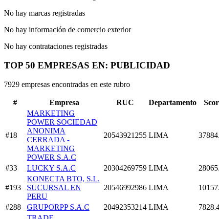
No hay marcas registradas
No hay información de comercio exterior
No hay contrataciones registradas
TOP 50 EMPRESAS EN: PUBLICIDAD
7929 empresas encontradas en este rubro
#
Empresa
RUC
Departamento
Scor
MARKETING
POWER SOCIEDAD
ANONIMA
#18
20543921255
LIMA
37884
CERRADA -
MARKETING
POWER S.A.C
#33
LUCKY S.A.C
20304269759
LIMA
28065
KONECTA BTO, S.L.
#193
SUCURSAL EN
20546992986
LIMA
10157
PERU
#288
GRUPORPP S.A.C
20492353214
LIMA
7828.
TRADE