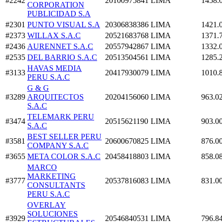
#2242
20100975841
LIMA
1458.
CORPORATION
PUBLICIDAD S.A
#2301
PUNTO VISUAL S.A
20306838386
LIMA
1421.
#2373
WILLAX S.A.C
20521683768
LIMA
1371.
#2436
AURENNET S.A.C
20557942867
LIMA
1332.
#2535
DEL BARRIO S.A.C
20513504561
LIMA
1285.
HAVAS MEDIA
#3133
20417930079
LIMA
1010.
PERU S.A.C
G & G
#3289
ARQUITECTOS
20204156060
LIMA
963.0
S.A.C
TELEMARK PERU
#3474
20515621190
LIMA
903.0
S.A.C
BEST SELLER PERU
#3581
20600670825
LIMA
876.0
COMPANY S.A.C
#3655
META COLOR S.A.C
20458418803
LIMA
858.0
MARCO
MARKETING
#3777
20537816083
LIMA
831.0
CONSULTANTS
PERU S.A.C
OVERLAY
SOLUCIONES
#3929
20546840531
LIMA
796.8