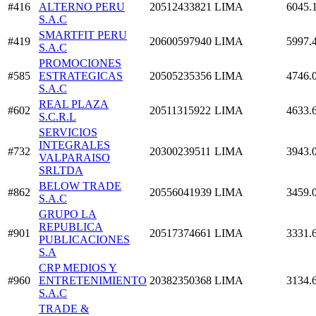
#416
ALTERNO PERU
20512433821
LIMA
6045.
S.A.C
SMARTFIT PERU
#419
20600597940
LIMA
5997.
S.A.C
PROMOCIONES
#585
ESTRATEGICAS
20505235356
LIMA
4746.
S.A.C
REAL PLAZA
#602
20511315922
LIMA
4633.
S.C.R.L
SERVICIOS
INTEGRALES
#732
20300239511
LIMA
3943.
VALPARAISO
SRLTDA
BELOW TRADE
#862
20556041939
LIMA
3459.
S.A.C
GRUPO LA
REPUBLICA
#901
20517374661
LIMA
3331.
PUBLICACIONES
S.A
CRP MEDIOS Y
#960
ENTRETENIMIENTO
20382350368
LIMA
3134.
S.A.C
TRADE &