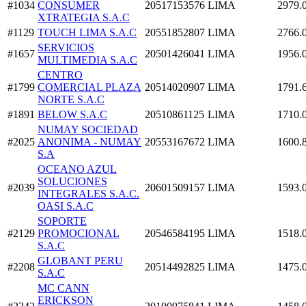
#1034
CONSUMER
20517153576
LIMA
2979.
XTRATEGIA S.A.C
#1129
TOUCH LIMA S.A.C
20551852807
LIMA
2766.
SERVICIOS
#1657
20501426041
LIMA
1956.
MULTIMEDIA S.A.C
CENTRO
#1799
COMERCIAL PLAZA
20514020907
LIMA
1791.
NORTE S.A.C
#1891
BELOW S.A.C
20510861125
LIMA
1710.
NUMAY SOCIEDAD
#2025
ANONIMA - NUMAY
20553167672
LIMA
1600.
S.A
OCEANO AZUL
SOLUCIONES
#2039
20601509157
LIMA
1593.
INTEGRALES S.A.C.
OASI S.A.C
SOPORTE
#2129
PROMOCIONAL
20546584195
LIMA
1518.
S.A.C
GLOBANT PERU
#2208
20514492825
LIMA
1475.
S.A.C
MC CANN
ERICKSON