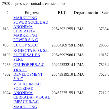
7928 empresas encontradas en este rubro
#
Empresa
RUC
Departamento
Scor
MARKETING
POWER SOCIEDAD
ANONIMA
#18
20543921255
LIMA
37884
CERRADA -
MARKETING
POWER S.A.C
#33
LUCKY S.A.C
20304269759
LIMA
28065
KONECTA BTO, S.L.
#193
SUCURSAL EN
20546992986
LIMA
10157
PERU
#288
GRUPORPP S.A.C
20492353214
LIMA
7828.
TRADE
#302
DEVELOPMENT
20543919510
LIMA
7623.
S.A.C
VISUAL IMPACT
SOCIEDAD
#324
ANONIMA
20467225155
LIMA
7212.
CERRADA - VISUAL
IMPACT S.A.C
MARKETING