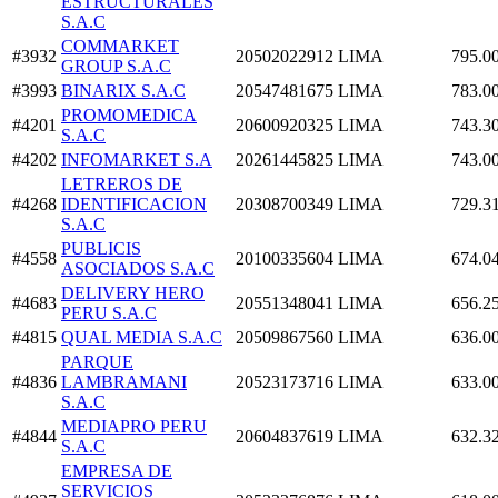
ESTRUCTURALES
S.A.C
COMMARKET
#3932
20502022912
LIMA
795.0
GROUP S.A.C
#3993
BINARIX S.A.C
20547481675
LIMA
783.0
PROMOMEDICA
#4201
20600920325
LIMA
743.3
S.A.C
#4202
INFOMARKET S.A
20261445825
LIMA
743.0
LETREROS DE
#4268
IDENTIFICACION
20308700349
LIMA
729.3
S.A.C
PUBLICIS
#4558
20100335604
LIMA
674.0
ASOCIADOS S.A.C
DELIVERY HERO
#4683
20551348041
LIMA
656.2
PERU S.A.C
#4815
QUAL MEDIA S.A.C
20509867560
LIMA
636.0
PARQUE
#4836
LAMBRAMANI
20523173716
LIMA
633.0
S.A.C
MEDIAPRO PERU
#4844
20604837619
LIMA
632.3
S.A.C
EMPRESA DE
SERVICIOS