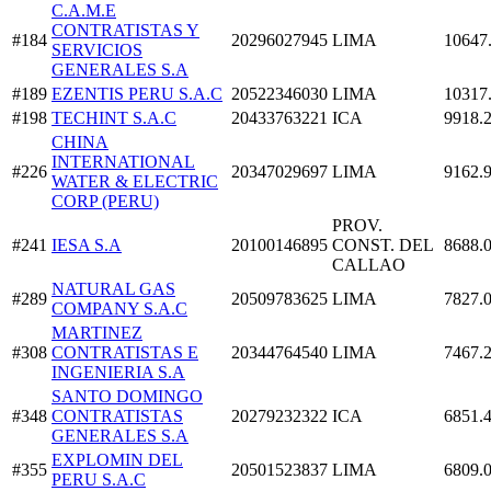
C.A.M.E
CONTRATISTAS Y
#184
20296027945
LIMA
10647
SERVICIOS
GENERALES S.A
#189
EZENTIS PERU S.A.C
20522346030
LIMA
10317
#198
TECHINT S.A.C
20433763221
ICA
9918.
CHINA
INTERNATIONAL
#226
20347029697
LIMA
9162.
WATER & ELECTRIC
CORP (PERU)
PROV.
#241
IESA S.A
20100146895
CONST. DEL
8688.
CALLAO
NATURAL GAS
#289
20509783625
LIMA
7827.
COMPANY S.A.C
MARTINEZ
#308
CONTRATISTAS E
20344764540
LIMA
7467.
INGENIERIA S.A
SANTO DOMINGO
#348
CONTRATISTAS
20279232322
ICA
6851.
GENERALES S.A
EXPLOMIN DEL
#355
20501523837
LIMA
6809.
PERU S.A.C