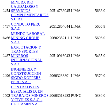
MINERA RIO
CAUDALOSO Y
#454
SERVICIOS
20514788945
LIMA
5688.
COMPLEMENTARIOS
S.C.R.L
CONDUTO PERU
#457
20512864644
LIMA
5665.
S.A.C
MUNDO LABORAL
#466
MINING GROUP
20602352111
LIMA
5606.
S.A.C
EXPLOTACION Y
TRANSPORTES
#487
MINEROS
20510916043
LIMA
5435.
INTERNACIONAL
S.A.C
INGENIERIA Y
CONSTRUCCION
#496
20603238801
LIMA
5370.
SIGDO KOPPERS
PERU S.A.C
CONTRATISTAS
ESPECIALISTA EN
#502
TRABAJOS MINEROS
20603513283
PUNO
5336.
Y CIVILES S.A.C. -
CETRAMIN S.A.C