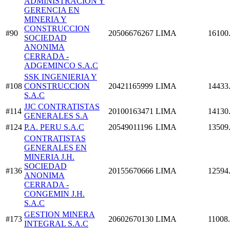
ADMINISTRACION Y
GERENCIA EN
MINERIA Y
CONSTRUCCION
#90
20506676267
LIMA
16100
SOCIEDAD
ANONIMA
CERRADA -
ADGEMINCO S.A.C
SSK INGENIERIA Y
#108
CONSTRUCCION
20421165999
LIMA
14433
S.A.C
JJC CONTRATISTAS
#114
20100163471
LIMA
14130
GENERALES S.A
#124
P.A. PERU S.A.C
20549011196
LIMA
13509
CONTRATISTAS
GENERALES EN
MINERIA J.H.
SOCIEDAD
#136
20155670666
LIMA
12594
ANONIMA
CERRADA -
CONGEMIN J.H.
S.A.C
GESTION MINERA
#173
20602670130
LIMA
11008
INTEGRAL S.A.C