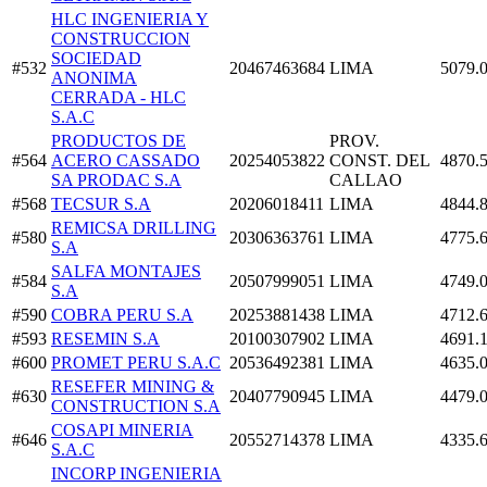
HLC INGENIERIA Y
CONSTRUCCION
SOCIEDAD
#532
20467463684
LIMA
5079.
ANONIMA
CERRADA - HLC
S.A.C
PRODUCTOS DE
PROV.
#564
ACERO CASSADO
20254053822
CONST. DEL
4870.
SA PRODAC S.A
CALLAO
#568
TECSUR S.A
20206018411
LIMA
4844.
REMICSA DRILLING
#580
20306363761
LIMA
4775.
S.A
SALFA MONTAJES
#584
20507999051
LIMA
4749.
S.A
#590
COBRA PERU S.A
20253881438
LIMA
4712.
#593
RESEMIN S.A
20100307902
LIMA
4691.
#600
PROMET PERU S.A.C
20536492381
LIMA
4635.
RESEFER MINING &
#630
20407790945
LIMA
4479.
CONSTRUCTION S.A
COSAPI MINERIA
#646
20552714378
LIMA
4335.
S.A.C
INCORP INGENIERIA