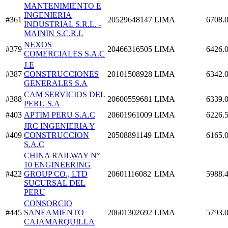
MANTENIMIENTO E
INGENIERIA
#361
20529648147
LIMA
6708.
INDUSTRIAL S.R.L. -
MAININ S.C.R.L
NEXOS
#379
20466316505
LIMA
6426.
COMERCIALES S.A.C
J.E
#387
CONSTRUCCIONES
20101508928
LIMA
6342.
GENERALES S.A
CAM SERVICIOS DEL
#388
20600559681
LIMA
6339.
PERU S.A
#403
APTIM PERU S.A.C
20601961009
LIMA
6226.
JRC INGENIERIA Y
#409
CONSTRUCCION
20508891149
LIMA
6165.
S.A.C
CHINA RAILWAY N°
10 ENGINEERING
#422
GROUP CO., LTD
20601116082
LIMA
5988.
SUCURSAL DEL
PERU
CONSORCIO
#445
SANEAMIENTO
20601302692
LIMA
5793.
CAJAMARQUILLA