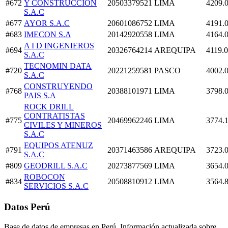
#672
Y CONSTRUCCION
20503379521
LIMA
4209.
S.A.C
#677
AYOR S.A.C
20601086752
LIMA
4191.
#683
IMECON S.A
20142920558
LIMA
4164.
A I D INGENIEROS
#694
20326764214
AREQUIPA
4119.
S.A.C
TECNOMIN DATA
#720
20221259581
PASCO
4002.
S.A.C
CONSTRUYENDO
#768
20388101971
LIMA
3798.
PAIS S.A
ROCK DRILL
CONTRATISTAS
#775
20469962246
LIMA
3774.
CIVILES Y MINEROS
S.A.C
EQUIPOS ATENUZ
#791
20371463586
AREQUIPA
3723.
S.A.C
#809
GEODRILL S.A.C
20273877569
LIMA
3654.
ROBOCON
#834
20508810912
LIMA
3564.
SERVICIOS S.A.C
Datos Perú
Base de datos de empresas en Perú. Información actualizada sobre