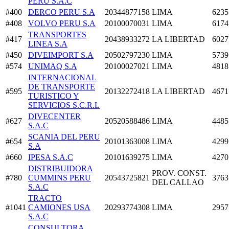
PERU S.A.C
#400
DERCO PERU S.A
20344877158
LIMA
6235
#408
VOLVO PERU S.A
20100070031
LIMA
6174
TRANSPORTES
#417
20438933272
LA LIBERTAD
6027
LINEA S.A
#450
DIVEIMPORT S.A
20502797230
LIMA
5739
#574
UNIMAQ S.A
20100027021
LIMA
4818
INTERNACIONAL
DE TRANSPORTE
#595
20132272418
LA LIBERTAD
4671
TURISTICO Y
SERVICIOS S.C.R.L
DIVECENTER
#627
20520588486
LIMA
4485
S.A.C
SCANIA DEL PERU
#654
20101363008
LIMA
4299
S.A
#660
IPESA S.A.C
20101639275
LIMA
4270
DISTRIBUIDORA
PROV. CONST.
#780
CUMMINS PERU
20543725821
3763
DEL CALLAO
S.A.C
TRACTO
#1041
CAMIONES USA
20293774308
LIMA
2957
S.A.C
CONSULTORA