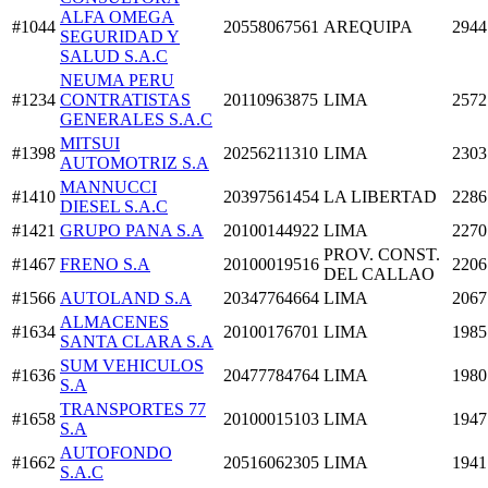
ALFA OMEGA
#1044
20558067561
AREQUIPA
2944
SEGURIDAD Y
SALUD S.A.C
NEUMA PERU
#1234
CONTRATISTAS
20110963875
LIMA
2572
GENERALES S.A.C
MITSUI
#1398
20256211310
LIMA
2303
AUTOMOTRIZ S.A
MANNUCCI
#1410
20397561454
LA LIBERTAD
2286
DIESEL S.A.C
#1421
GRUPO PANA S.A
20100144922
LIMA
2270
PROV. CONST.
#1467
FRENO S.A
20100019516
2206
DEL CALLAO
#1566
AUTOLAND S.A
20347764664
LIMA
2067
ALMACENES
#1634
20100176701
LIMA
1985
SANTA CLARA S.A
SUM VEHICULOS
#1636
20477784764
LIMA
1980
S.A
TRANSPORTES 77
#1658
20100015103
LIMA
1947
S.A
AUTOFONDO
#1662
20516062305
LIMA
1941
S.A.C