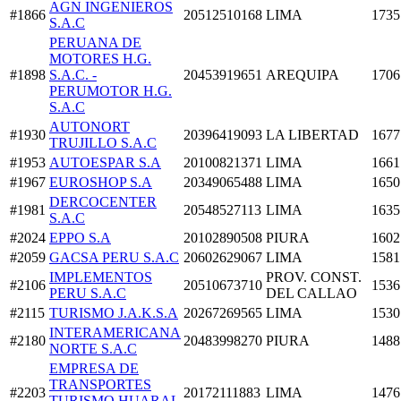
AGN INGENIEROS
#1866
20512510168
LIMA
1735
S.A.C
PERUANA DE
MOTORES H.G.
#1898
S.A.C. -
20453919651
AREQUIPA
1706
PERUMOTOR H.G.
S.A.C
AUTONORT
#1930
20396419093
LA LIBERTAD
1677
TRUJILLO S.A.C
#1953
AUTOESPAR S.A
20100821371
LIMA
1661
#1967
EUROSHOP S.A
20349065488
LIMA
1650
DERCOCENTER
#1981
20548527113
LIMA
1635
S.A.C
#2024
EPPO S.A
20102890508
PIURA
1602
#2059
GACSA PERU S.A.C
20602629067
LIMA
1581
IMPLEMENTOS
PROV. CONST.
#2106
20510673710
1536
PERU S.A.C
DEL CALLAO
#2115
TURISMO J.A.K.S.A
20267269565
LIMA
1530
INTERAMERICANA
#2180
20483998270
PIURA
1488
NORTE S.A.C
EMPRESA DE
TRANSPORTES
#2203
20172111883
LIMA
1476
TURISMO HUARAL