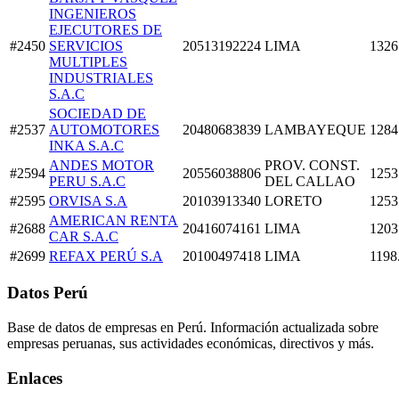
INGENIEROS
EJECUTORES DE
#2450
SERVICIOS
20513192224
LIMA
1326
MULTIPLES
INDUSTRIALES
S.A.C
SOCIEDAD DE
#2537
AUTOMOTORES
20480683839
LAMBAYEQUE
1284
INKA S.A.C
ANDES MOTOR
PROV. CONST.
#2594
20556038806
1253
PERU S.A.C
DEL CALLAO
#2595
ORVISA S.A
20103913340
LORETO
1253
AMERICAN RENTA
#2688
20416074161
LIMA
1203
CAR S.A.C
#2699
REFAX PERÚ S.A
20100497418
LIMA
1198
Datos Perú
Base de datos de empresas en Perú. Información actualizada sobre
empresas peruanas, sus actividades económicas, directivos y más.
Enlaces