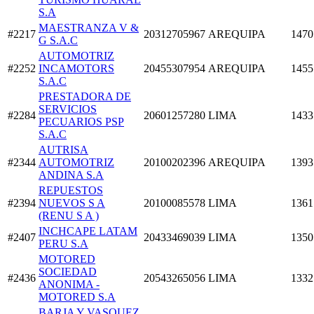
S.A
MAESTRANZA V &
#2217
20312705967
AREQUIPA
1470
G S.A.C
AUTOMOTRIZ
#2252
INCAMOTORS
20455307954
AREQUIPA
1455
S.A.C
PRESTADORA DE
SERVICIOS
#2284
20601257280
LIMA
1433
PECUARIOS PSP
S.A.C
AUTRISA
#2344
AUTOMOTRIZ
20100202396
AREQUIPA
1393
ANDINA S.A
REPUESTOS
#2394
NUEVOS S A
20100085578
LIMA
1361
(RENU S A )
INCHCAPE LATAM
#2407
20433469039
LIMA
1350
PERU S.A
MOTORED
SOCIEDAD
#2436
20543265056
LIMA
1332
ANONIMA -
MOTORED S.A
BARJA Y VASQUEZ