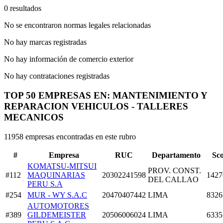
0 resultados
No se encontraron normas legales relacionadas
No hay marcas registradas
No hay información de comercio exterior
No hay contrataciones registradas
TOP 50 EMPRESAS EN: MANTENIMIENTO Y
REPARACION VEHICULOS - TALLERES
MECANICOS
11958 empresas encontradas en este rubro
#
Empresa
RUC
Departamento
Sc
KOMATSU-MITSUI
PROV. CONST.
#112
MAQUINARIAS
20302241598
1427
DEL CALLAO
PERU S.A
#254
MUR - WY S.A.C
20470407442
LIMA
8326
AUTOMOTORES
#389
GILDEMEISTER
20506006024
LIMA
6335