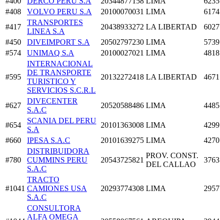
#400
DERCO PERU S.A
20344877158
LIMA
6235
#408
VOLVO PERU S.A
20100070031
LIMA
6174
TRANSPORTES
#417
20438933272
LA LIBERTAD
6027
LINEA S.A
#450
DIVEIMPORT S.A
20502797230
LIMA
5739
#574
UNIMAQ S.A
20100027021
LIMA
4818
INTERNACIONAL
DE TRANSPORTE
#595
20132272418
LA LIBERTAD
4671
TURISTICO Y
SERVICIOS S.C.R.L
DIVECENTER
#627
20520588486
LIMA
4485
S.A.C
SCANIA DEL PERU
#654
20101363008
LIMA
4299
S.A
#660
IPESA S.A.C
20101639275
LIMA
4270
DISTRIBUIDORA
PROV. CONST.
#780
CUMMINS PERU
20543725821
3763
DEL CALLAO
S.A.C
TRACTO
#1041
CAMIONES USA
20293774308
LIMA
2957
S.A.C
CONSULTORA
ALFA OMEGA