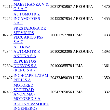
MAESTRANZA V &
#2217
20312705967
AREQUIPA
1470
G S.A.C
AUTOMOTRIZ
#2252
INCAMOTORS
20455307954
AREQUIPA
1455
S.A.C
PRESTADORA DE
SERVICIOS
#2284
20601257280
LIMA
1433
PECUARIOS PSP
S.A.C
AUTRISA
#2344
AUTOMOTRIZ
20100202396
AREQUIPA
1393
ANDINA S.A
REPUESTOS
#2394
NUEVOS S A
20100085578
LIMA
1361
(RENU S A )
INCHCAPE LATAM
#2407
20433469039
LIMA
1350
PERU S.A
MOTORED
SOCIEDAD
#2436
20543265056
LIMA
1332
ANONIMA -
MOTORED S.A
BARJA Y VASQUEZ
INGENIEROS