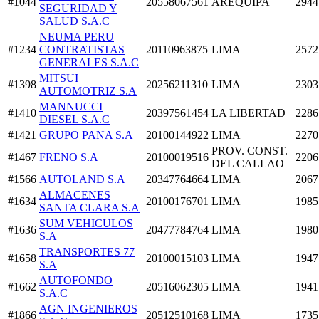
#1044
20558067561
AREQUIPA
2944
SEGURIDAD Y
SALUD S.A.C
NEUMA PERU
#1234
CONTRATISTAS
20110963875
LIMA
2572
GENERALES S.A.C
MITSUI
#1398
20256211310
LIMA
2303
AUTOMOTRIZ S.A
MANNUCCI
#1410
20397561454
LA LIBERTAD
2286
DIESEL S.A.C
#1421
GRUPO PANA S.A
20100144922
LIMA
2270
PROV. CONST.
#1467
FRENO S.A
20100019516
2206
DEL CALLAO
#1566
AUTOLAND S.A
20347764664
LIMA
2067
ALMACENES
#1634
20100176701
LIMA
1985
SANTA CLARA S.A
SUM VEHICULOS
#1636
20477784764
LIMA
1980
S.A
TRANSPORTES 77
#1658
20100015103
LIMA
1947
S.A
AUTOFONDO
#1662
20516062305
LIMA
1941
S.A.C
AGN INGENIEROS
#1866
20512510168
LIMA
1735