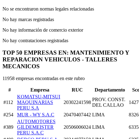
No se encontraron normas legales relacionadas
No hay marcas registradas
No hay información de comercio exterior
No hay contrataciones registradas
TOP 50 EMPRESAS EN: MANTENIMIENTO Y
REPARACION VEHICULOS - TALLERES
MECANICOS
11958 empresas encontradas en este rubro
#
Empresa
RUC
Departamento
Sc
KOMATSU-MITSUI
PROV. CONST.
#112
MAQUINARIAS
20302241598
1427
DEL CALLAO
PERU S.A
#254
MUR - WY S.A.C
20470407442
LIMA
8326
AUTOMOTORES
#389
GILDEMEISTER
20506006024
LIMA
6335
PERU S.A.C