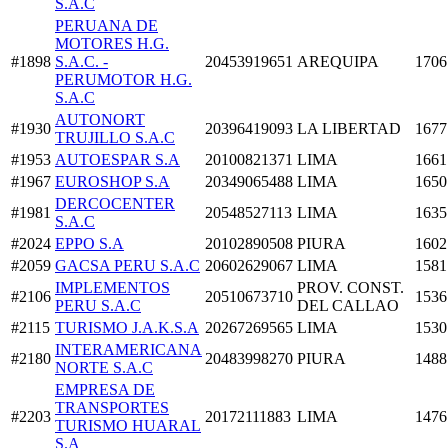
S.A.C
PERUANA DE
MOTORES H.G.
#1898
S.A.C. -
20453919651
AREQUIPA
1706
PERUMOTOR H.G.
S.A.C
AUTONORT
#1930
20396419093
LA LIBERTAD
1677
TRUJILLO S.A.C
#1953
AUTOESPAR S.A
20100821371
LIMA
1661
#1967
EUROSHOP S.A
20349065488
LIMA
1650
DERCOCENTER
#1981
20548527113
LIMA
1635
S.A.C
#2024
EPPO S.A
20102890508
PIURA
1602
#2059
GACSA PERU S.A.C
20602629067
LIMA
1581
IMPLEMENTOS
PROV. CONST.
#2106
20510673710
1536
PERU S.A.C
DEL CALLAO
#2115
TURISMO J.A.K.S.A
20267269565
LIMA
1530
INTERAMERICANA
#2180
20483998270
PIURA
1488
NORTE S.A.C
EMPRESA DE
TRANSPORTES
#2203
20172111883
LIMA
1476
TURISMO HUARAL
S.A