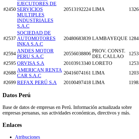
EJECUTORES DE
#2450
SERVICIOS
20513192224
LIMA
1326
MULTIPLES
INDUSTRIALES
S.A.C
SOCIEDAD DE
#2537
AUTOMOTORES
20480683839
LAMBAYEQUE
1284
INKA S.A.C
ANDES MOTOR
PROV. CONST.
#2594
20556038806
1253
PERU S.A.C
DEL CALLAO
#2595
ORVISA S.A
20103913340
LORETO
1253
AMERICAN RENTA
#2688
20416074161
LIMA
1203
CAR S.A.C
#2699
REFAX PERÚ S.A
20100497418
LIMA
1198
Datos Perú
Base de datos de empresas en Perú. Información actualizada sobre
empresas peruanas, sus actividades económicas, directivos y más.
Enlaces
Atribuciones