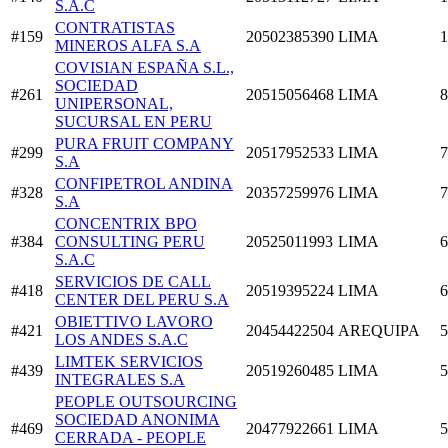
S.A.C
CONTRATISTAS
#159
20502385390
LIMA
1
MINEROS ALFA S.A
COVISIAN ESPAÑA S.L.,
SOCIEDAD
#261
20515056468
LIMA
8
UNIPERSONAL,
SUCURSAL EN PERU
PURA FRUIT COMPANY
#299
20517952533
LIMA
7
S.A
CONFIPETROL ANDINA
#328
20357259976
LIMA
7
S.A
CONCENTRIX BPO
#384
CONSULTING PERU
20525011993
LIMA
6
S.A.C
SERVICIOS DE CALL
#418
20519395224
LIMA
6
CENTER DEL PERU S.A
OBIETTIVO LAVORO
#421
20454422504
AREQUIPA
5
LOS ANDES S.A.C
LIMTEK SERVICIOS
#439
20519260485
LIMA
5
INTEGRALES S.A
PEOPLE OUTSOURCING
SOCIEDAD ANONIMA
#469
20477922661
LIMA
5
CERRADA - PEOPLE