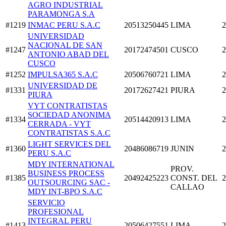
AGRO INDUSTRIAL
PARAMONGA S.A
#1219
INMAC PERU S.A.C
20513250445
LIMA
2
UNIVERSIDAD
NACIONAL DE SAN
#1247
20172474501
CUSCO
2
ANTONIO ABAD DEL
CUSCO
#1252
IMPULSA365 S.A.C
20506760721
LIMA
2
UNIVERSIDAD DE
#1331
20172627421
PIURA
2
PIURA
VYT CONTRATISTAS
SOCIEDAD ANONIMA
#1334
20514420913
LIMA
2
CERRADA - VYT
CONTRATISTAS S.A.C
LIGHT SERVICES DEL
#1360
20486086719
JUNIN
2
PERU S.A.C
MDY INTERNATIONAL
PROV.
BUSINESS PROCESS
#1385
20492425223
CONST. DEL
2
OUTSOURCING SAC -
CALLAO
MDY INT-BPO S.A.C
SERVICIO
PROFESIONAL
INTEGRAL PERU
#1413
20506427551
LIMA
2