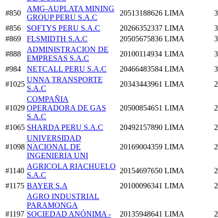
AMG-AUPLATA MINING
#850
20513188626
LIMA
3
GROUP PERU S.A.C
#856
SOFTYS PERU S.A.C
20266352337
LIMA
3
#869
FLSMIDTH S.A.C
20505675836
LIMA
3
ADMINISTRACION DE
#888
20100114934
LIMA
3
EMPRESAS S.A.C
#984
NETCALL PERU S.A.C
20466483584
LIMA
3
UNNA TRANSPORTE
#1025
20343443961
LIMA
2
S.A.C
COMPAÑIA
#1029
OPERADORA DE GAS
20500854651
LIMA
2
S.A.C
#1065
SHARDA PERU S.A.C
20492157890
LIMA
2
UNIVERSIDAD
#1098
NACIONAL DE
20169004359
LIMA
2
INGENIERIA UNI
AGRICOLA RIACHUELO
#1140
20154697650
LIMA
2
S.A.C
#1175
BAYER S.A
20100096341
LIMA
2
AGRO INDUSTRIAL
PARAMONGA
#1197
SOCIEDAD ANÓNIMA -
20135948641
LIMA
2