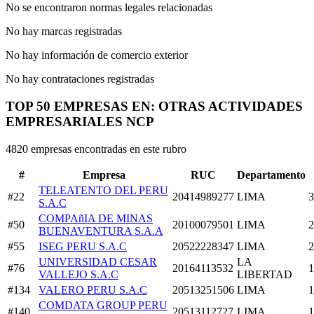
No se encontraron normas legales relacionadas
No hay marcas registradas
No hay información de comercio exterior
No hay contrataciones registradas
TOP 50 EMPRESAS EN: OTRAS ACTIVIDADES
EMPRESARIALES NCP
4820 empresas encontradas en este rubro
#
Empresa
RUC
Departamento
TELEATENTO DEL PERU
#22
20414989277
LIMA
3
S.A.C
COMPAñIA DE MINAS
#50
20100079501
LIMA
2
BUENAVENTURA S.A.A
#55
ISEG PERU S.A.C
20522228347
LIMA
2
UNIVERSIDAD CESAR
LA
#76
20164113532
1
VALLEJO S.A.C
LIBERTAD
#134
VALERO PERU S.A.C
20513251506
LIMA
1
COMDATA GROUP PERU
#140
20513112727
LIMA
1