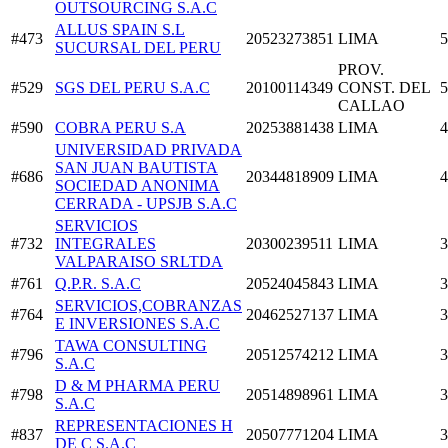
OUTSOURCING S.A.C
ALLUS SPAIN S.L
#473
20523273851
LIMA
5
SUCURSAL DEL PERU
PROV.
#529
SGS DEL PERU S.A.C
20100114349
CONST. DEL
5
CALLAO
#590
COBRA PERU S.A
20253881438
LIMA
4
UNIVERSIDAD PRIVADA
SAN JUAN BAUTISTA
#686
20344818909
LIMA
4
SOCIEDAD ANONIMA
CERRADA - UPSJB S.A.C
SERVICIOS
#732
INTEGRALES
20300239511
LIMA
3
VALPARAISO SRLTDA
#761
Q.P.R. S.A.C
20524045843
LIMA
3
SERVICIOS,COBRANZAS
#764
20462527137
LIMA
3
E INVERSIONES S.A.C
TAWA CONSULTING
#796
20512574212
LIMA
3
S.A.C
D & M PHARMA PERU
#798
20514898961
LIMA
3
S.A.C
REPRESENTACIONES H
#837
20507771204
LIMA
3
DE C S.A.C