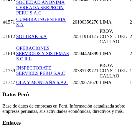
SOCIEDAD ANONIMA
CERRADA SERPROIN
PERU S.A.C
CUMBRA INGENIERIA
#1571
20100356270
LIMA
2
S.A
PROV.
#1612
SOLTRAK S.A
20511914125
CONST. DEL
2
CALLAO
OPERACIONES
#1619
SERVICIOS Y SISTEMAS
20504424899
LIMA
2
S.C.R.L
PROV.
INSPECTORATE
#1739
20385739771
CONST. DEL
1
SERVICES PERU S.A.C
CALLAO
#1747
OLA Y MONTAÑA S.A.C
20520673670
LIMA
1
Datos Perú
Base de datos de empresas en Perú. Información actualizada sobre
empresas peruanas, sus actividades económicas, directivos y más.
Enlaces