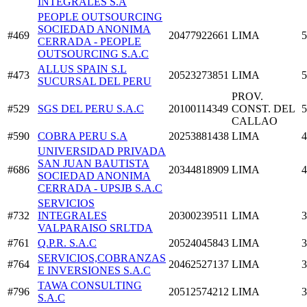
INTEGRALES S.A
PEOPLE OUTSOURCING
SOCIEDAD ANONIMA
#469
20477922661
LIMA
5
CERRADA - PEOPLE
OUTSOURCING S.A.C
ALLUS SPAIN S.L
#473
20523273851
LIMA
5
SUCURSAL DEL PERU
PROV.
#529
SGS DEL PERU S.A.C
20100114349
CONST. DEL
5
CALLAO
#590
COBRA PERU S.A
20253881438
LIMA
4
UNIVERSIDAD PRIVADA
SAN JUAN BAUTISTA
#686
20344818909
LIMA
4
SOCIEDAD ANONIMA
CERRADA - UPSJB S.A.C
SERVICIOS
#732
INTEGRALES
20300239511
LIMA
3
VALPARAISO SRLTDA
#761
Q.P.R. S.A.C
20524045843
LIMA
3
SERVICIOS,COBRANZAS
#764
20462527137
LIMA
3
E INVERSIONES S.A.C
TAWA CONSULTING
#796
20512574212
LIMA
3
S.A.C