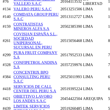
#76
20164113532
1
VALLEJO S.A.C
LIBERTAD
#134
VALERO PERU S.A.C
20513251506
LIMA
1
COMDATA GROUP PERU
#140
20513112727
LIMA
1
S.A.C
CONTRATISTAS
#159
20502385390
LIMA
1
MINEROS ALFA S.A
COVISIAN ESPAÑA S.L.,
SOCIEDAD
#261
20515056468
LIMA
8
UNIPERSONAL,
SUCURSAL EN PERU
PURA FRUIT COMPANY
#299
20517952533
LIMA
7
S.A
CONFIPETROL ANDINA
#328
20357259976
LIMA
7
S.A
CONCENTRIX BPO
#384
CONSULTING PERU
20525011993
LIMA
6
S.A.C
SERVICIOS DE CALL
#418
20519395224
LIMA
6
CENTER DEL PERU S.A
OBIETTIVO LAVORO
#421
20454422504
AREQUIPA
5
LOS ANDES S.A.C
LIMTEK SERVICIOS
#439
20519260485
LIMA
5