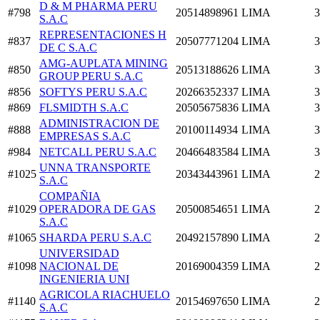
D & M PHARMA PERU
#798
20514898961
LIMA
3
S.A.C
REPRESENTACIONES H
#837
20507771204
LIMA
3
DE C S.A.C
AMG-AUPLATA MINING
#850
20513188626
LIMA
3
GROUP PERU S.A.C
#856
SOFTYS PERU S.A.C
20266352337
LIMA
3
#869
FLSMIDTH S.A.C
20505675836
LIMA
3
ADMINISTRACION DE
#888
20100114934
LIMA
3
EMPRESAS S.A.C
#984
NETCALL PERU S.A.C
20466483584
LIMA
3
UNNA TRANSPORTE
#1025
20343443961
LIMA
2
S.A.C
COMPAÑIA
#1029
OPERADORA DE GAS
20500854651
LIMA
2
S.A.C
#1065
SHARDA PERU S.A.C
20492157890
LIMA
2
UNIVERSIDAD
#1098
NACIONAL DE
20169004359
LIMA
2
INGENIERIA UNI
AGRICOLA RIACHUELO
#1140
20154697650
LIMA
2
S.A.C