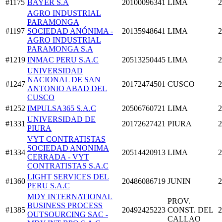
#1175
BAYER S.A
20100096341
LIMA
2
AGRO INDUSTRIAL
PARAMONGA
#1197
SOCIEDAD ANÓNIMA -
20135948641
LIMA
2
AGRO INDUSTRIAL
PARAMONGA S.A
#1219
INMAC PERU S.A.C
20513250445
LIMA
2
UNIVERSIDAD
NACIONAL DE SAN
#1247
20172474501
CUSCO
2
ANTONIO ABAD DEL
CUSCO
#1252
IMPULSA365 S.A.C
20506760721
LIMA
2
UNIVERSIDAD DE
#1331
20172627421
PIURA
2
PIURA
VYT CONTRATISTAS
SOCIEDAD ANONIMA
#1334
20514420913
LIMA
2
CERRADA - VYT
CONTRATISTAS S.A.C
LIGHT SERVICES DEL
#1360
20486086719
JUNIN
2
PERU S.A.C
MDY INTERNATIONAL
PROV.
BUSINESS PROCESS
#1385
20492425223
CONST. DEL
2
OUTSOURCING SAC -
CALLAO