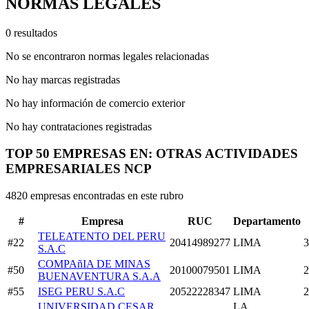
NORMAS LEGALES
0 resultados
No se encontraron normas legales relacionadas
No hay marcas registradas
No hay información de comercio exterior
No hay contrataciones registradas
TOP 50 EMPRESAS EN: OTRAS ACTIVIDADES
EMPRESARIALES NCP
4820 empresas encontradas en este rubro
#
Empresa
RUC
Departamento
TELEATENTO DEL PERU
#22
20414989277
LIMA
3
S.A.C
COMPAñIA DE MINAS
#50
20100079501
LIMA
2
BUENAVENTURA S.A.A
#55
ISEG PERU S.A.C
20522228347
LIMA
2
UNIVERSIDAD CESAR
LA