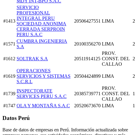
MDY INT-BPO S.A.C
SERVICIO
PROFESIONAL
INTEGRAL PERU
#1413
20506427551
LIMA
2
SOCIEDAD ANONIMA
CERRADA SERPROIN
PERU S.A.C
CUMBRA INGENIERIA
#1571
20100356270
LIMA
2
S.A
PROV.
#1612
SOLTRAK S.A
20511914125
CONST. DEL
2
CALLAO
OPERACIONES
#1619
SERVICIOS Y SISTEMAS
20504424899
LIMA
2
S.C.R.L
PROV.
INSPECTORATE
#1739
20385739771
CONST. DEL
1
SERVICES PERU S.A.C
CALLAO
#1747
OLA Y MONTAÑA S.A.C
20520673670
LIMA
1
Datos Perú
Base de datos de empresas en Perú. Información actualizada sobre