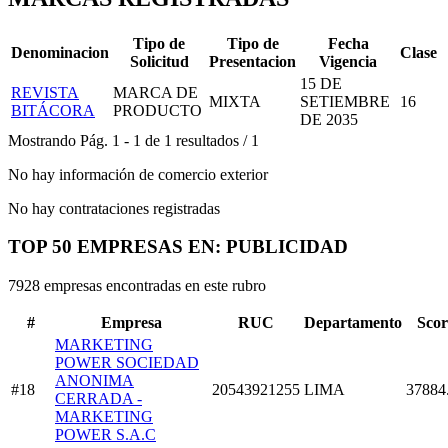
Tipo de
Tipo de
Fecha
Denominacion
Clase
Solicitud
Presentacion
Vigencia
15 DE
REVISTA
MARCA DE
MIXTA
SETIEMBRE
16
BITÁCORA
PRODUCTO
DE 2035
Mostrando
Pág.
1
-
1
de
1
resultados
/
1
No hay información de comercio exterior
No hay contrataciones registradas
TOP 50 EMPRESAS EN: PUBLICIDAD
7928 empresas encontradas en este rubro
#
Empresa
RUC
Departamento
Scor
MARKETING
POWER SOCIEDAD
ANONIMA
#18
20543921255
LIMA
37884
CERRADA -
MARKETING
POWER S.A.C