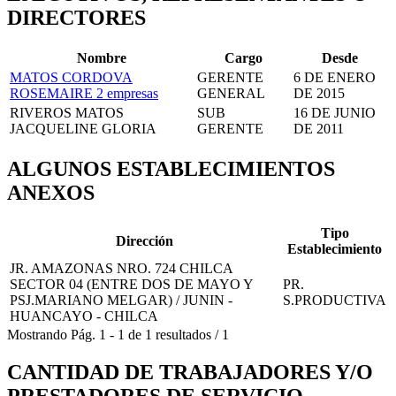
DIRECTORES
Nombre
Cargo
Desde
MATOS CORDOVA
GERENTE
6 DE ENERO
ROSEMAIRE
2 empresas
GENERAL
DE 2015
RIVEROS MATOS
SUB
16 DE JUNIO
JACQUELINE GLORIA
GERENTE
DE 2011
ALGUNOS ESTABLECIMIENTOS
ANEXOS
Tipo
Dirección
Establecimiento
JR. AMAZONAS NRO. 724 CHILCA
SECTOR 04 (ENTRE DOS DE MAYO Y
PR.
PSJ.MARIANO MELGAR) / JUNIN -
S.PRODUCTIVA
HUANCAYO - CHILCA
Mostrando
Pág.
1
-
1
de
1
resultados
/
1
CANTIDAD DE TRABAJADORES Y/O
PRESTADORES DE SERVICIO