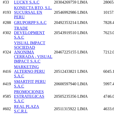
#33
LUCKY S.A.C
20304269759
LIMA
28065
KONECTA BTO, S.L.
#193
SUCURSAL EN
20546992986
LIMA
10157
PERU
#288
GRUPORPP S.A.C
20492353214
LIMA
7828.
TRADE
#302
DEVELOPMENT
20543919510
LIMA
7623.
S.A.C
VISUAL IMPACT
SOCIEDAD
#324
ANONIMA
20467225155
LIMA
7212.
CERRADA - VISUAL
IMPACT S.A.C
MARKETING
#416
ALTERNO PERU
20512433821
LIMA
6045.
S.A.C
SMARTFIT PERU
#419
20600597940
LIMA
5997.
S.A.C
PROMOCIONES
#585
ESTRATEGICAS
20505235356
LIMA
4746.
S.A.C
REAL PLAZA
#602
20511315922
LIMA
4633.
S.C.R.L