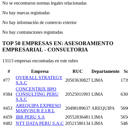
No se encontraron normas legales relacionadas
No hay marcas registradas
No hay información de comercio exterior
No hay contrataciones registradas
TOP 50 EMPRESAS EN: ASESORAMIENTO
EMPRESARIAL - CONSULTORIA
13113 empresas encontradas en este rubro
#
Empresa
RUC
Departamento
S
OVERALL STRATEGY
#77
20503630827
LIMA
173
S.A.C
CONCENTRIX BPO
#384
CONSULTING PERU
20525011993
LIMA
636
S.A.C
AREQUIPA EXPRESO
#453
20498189637
AREQUIPA
569
MARVISUR E.I.R.L
#459
IBR PERU S.A
20552836481
LIMA
565
#482
NTT DATA PERU S.A.C
20521586134
LIMA
548