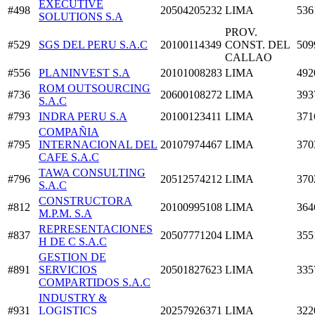
EXECUTIVE
#498
20504205232
LIMA
536
SOLUTIONS S.A
PROV.
#529
SGS DEL PERU S.A.C
20100114349
CONST. DEL
509
CALLAO
#556
PLANINVEST S.A
20101008283
LIMA
492
ROM OUTSOURCING
#736
20600108272
LIMA
393
S.A.C
#793
INDRA PERU S.A
20100123411
LIMA
371
COMPAÑIA
#795
INTERNACIONAL DEL
20107974467
LIMA
370
CAFE S.A.C
TAWA CONSULTING
#796
20512574212
LIMA
370
S.A.C
CONSTRUCTORA
#812
20100995108
LIMA
364
M.P.M. S.A
REPRESENTACIONES
#837
20507771204
LIMA
355
H DE C S.A.C
GESTION DE
#891
SERVICIOS
20501827623
LIMA
335
COMPARTIDOS S.A.C
INDUSTRY &
#931
LOGISTICS
20257926371
LIMA
322