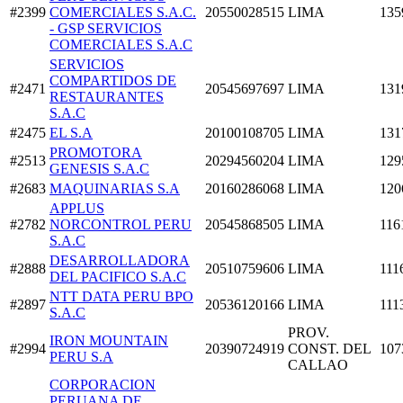
#2399
COMERCIALES S.A.C.
20550028515
LIMA
135
- GSP SERVICIOS
COMERCIALES S.A.C
SERVICIOS
COMPARTIDOS DE
#2471
20545697697
LIMA
131
RESTAURANTES
S.A.C
#2475
EL S.A
20100108705
LIMA
131
PROMOTORA
#2513
20294560204
LIMA
129
GENESIS S.A.C
#2683
MAQUINARIAS S.A
20160286068
LIMA
120
APPLUS
#2782
NORCONTROL PERU
20545868505
LIMA
116
S.A.C
DESARROLLADORA
#2888
20510759606
LIMA
111
DEL PACIFICO S.A.C
NTT DATA PERU BPO
#2897
20536120166
LIMA
111
S.A.C
PROV.
IRON MOUNTAIN
#2994
20390724919
CONST. DEL
107
PERU S.A
CALLAO
CORPORACION
PERUANA DE