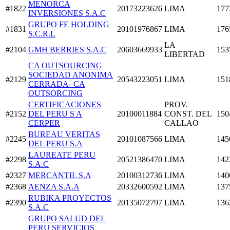
MENORCA
#1822
20173223626
LIMA
177
INVERSIONES S.A.C
GRUPO FE HOLDING
#1831
20101976867
LIMA
176
S.C.R.L
LA
#2104
GMH BERRIES S.A.C
20603669933
153
LIBERTAD
CA OUTSOURCING
SOCIEDAD ANONIMA
#2129
20543223051
LIMA
151
CERRADA- CA
OUTSORCING
CERTIFICACIONES
PROV.
#2152
DEL PERU S A
20100011884
CONST. DEL
150
CERPER
CALLAO
BUREAU VERITAS
#2245
20101087566
LIMA
145
DEL PERU S.A
LAUREATE PERU
#2298
20521386470
LIMA
142
S.A.C
#2327
MERCANTIL S.A
20100312736
LIMA
140
#2368
AENZA S.A.A
20332600592
LIMA
137
RUBIKA PROYECTOS
#2390
20135072797
LIMA
136
S.A.C
GRUPO SALUD DEL
PERU SERVICIOS