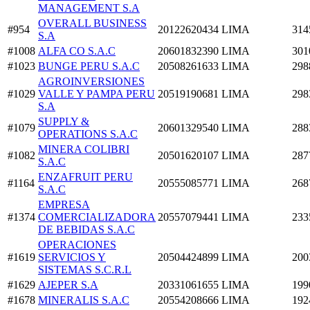
MANAGEMENT S.A
OVERALL BUSINESS
#954
20122620434
LIMA
314
S.A
#1008
ALFA CO S.A.C
20601832390
LIMA
301
#1023
BUNGE PERU S.A.C
20508261633
LIMA
298
AGROINVERSIONES
#1029
VALLE Y PAMPA PERU
20519190681
LIMA
298
S.A
SUPPLY &
#1079
20601329540
LIMA
288
OPERATIONS S.A.C
MINERA COLIBRI
#1082
20501620107
LIMA
287
S.A.C
ENZAFRUIT PERU
#1164
20555085771
LIMA
268
S.A.C
EMPRESA
#1374
COMERCIALIZADORA
20557079441
LIMA
233
DE BEBIDAS S.A.C
OPERACIONES
#1619
SERVICIOS Y
20504424899
LIMA
200
SISTEMAS S.C.R.L
#1629
AJEPER S.A
20331061655
LIMA
199
#1678
MINERALIS S.A.C
20554208666
LIMA
192