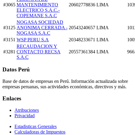
#3065
MANTENIMIENTO
20602778836
LIMA
103
ELECTRICO S.A.C.-
COPEMANE S.A.C
NOGASA SOCIEDAD
#3125
ANONIMA CERRADA -
20543240657
LIMA
101
NOGASA S.A.C
#3151
WSP PERU S.A
20348233671
LIMA
100
RECAUDACION Y
#3281
CONTACTO RECSA
20557361384
LIMA
966
S.A.C
Datos Perú
Base de datos de empresas en Perú. Información actualizada sobre
empresas peruanas, sus actividades económicas, directivos y más.
Enlaces
Atribuciones
Privacidad
Estadisticas Generales
Calculadoras de Impuestos