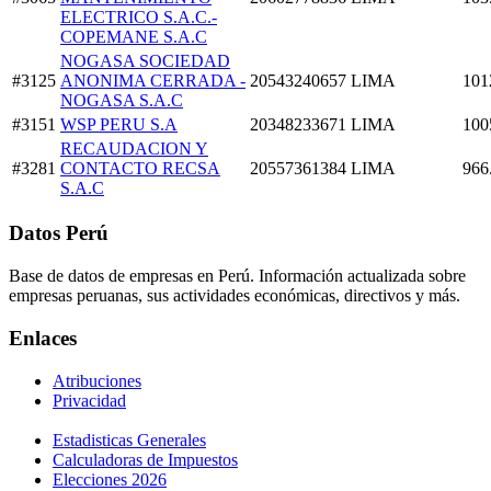
ELECTRICO S.A.C.-
COPEMANE S.A.C
NOGASA SOCIEDAD
#3125
ANONIMA CERRADA -
20543240657
LIMA
101
NOGASA S.A.C
#3151
WSP PERU S.A
20348233671
LIMA
100
RECAUDACION Y
#3281
CONTACTO RECSA
20557361384
LIMA
966
S.A.C
Datos Perú
Base de datos de empresas en Perú. Información actualizada sobre
empresas peruanas, sus actividades económicas, directivos y más.
Enlaces
Atribuciones
Privacidad
Estadisticas Generales
Calculadoras de Impuestos
Elecciones 2026