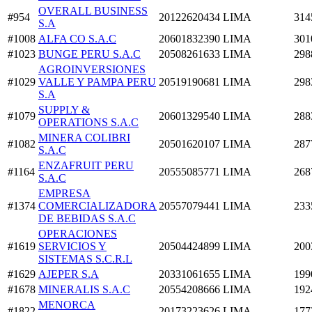
OVERALL BUSINESS
#954
20122620434
LIMA
314
S.A
#1008
ALFA CO S.A.C
20601832390
LIMA
301
#1023
BUNGE PERU S.A.C
20508261633
LIMA
298
AGROINVERSIONES
#1029
VALLE Y PAMPA PERU
20519190681
LIMA
298
S.A
SUPPLY &
#1079
20601329540
LIMA
288
OPERATIONS S.A.C
MINERA COLIBRI
#1082
20501620107
LIMA
287
S.A.C
ENZAFRUIT PERU
#1164
20555085771
LIMA
268
S.A.C
EMPRESA
#1374
COMERCIALIZADORA
20557079441
LIMA
233
DE BEBIDAS S.A.C
OPERACIONES
#1619
SERVICIOS Y
20504424899
LIMA
200
SISTEMAS S.C.R.L
#1629
AJEPER S.A
20331061655
LIMA
199
#1678
MINERALIS S.A.C
20554208666
LIMA
192
MENORCA
#1822
20173223626
LIMA
177