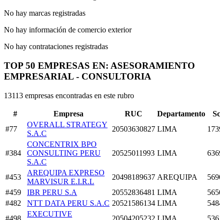
No hay marcas registradas
No hay información de comercio exterior
No hay contrataciones registradas
TOP 50 EMPRESAS EN: ASESORAMIENTO
EMPRESARIAL - CONSULTORIA
13113 empresas encontradas en este rubro
#
Empresa
RUC
Departamento
S
OVERALL STRATEGY
#77
20503630827
LIMA
173
S.A.C
CONCENTRIX BPO
#384
CONSULTING PERU
20525011993
LIMA
636
S.A.C
AREQUIPA EXPRESO
#453
20498189637
AREQUIPA
569
MARVISUR E.I.R.L
#459
IBR PERU S.A
20552836481
LIMA
565
#482
NTT DATA PERU S.A.C
20521586134
LIMA
548
EXECUTIVE
#498
20504205232
LIMA
536