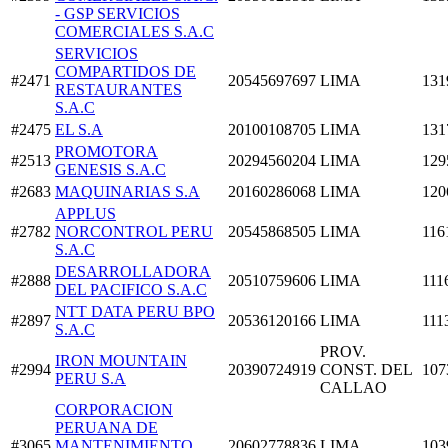
- GSP SERVICIOS
COMERCIALES S.A.C
SERVICIOS
COMPARTIDOS DE
#2471
20545697697
LIMA
131
RESTAURANTES
S.A.C
#2475
EL S.A
20100108705
LIMA
131
PROMOTORA
#2513
20294560204
LIMA
129
GENESIS S.A.C
#2683
MAQUINARIAS S.A
20160286068
LIMA
120
APPLUS
#2782
NORCONTROL PERU
20545868505
LIMA
116
S.A.C
DESARROLLADORA
#2888
20510759606
LIMA
111
DEL PACIFICO S.A.C
NTT DATA PERU BPO
#2897
20536120166
LIMA
111
S.A.C
PROV.
IRON MOUNTAIN
#2994
20390724919
CONST. DEL
107
PERU S.A
CALLAO
CORPORACION
PERUANA DE
#3065
MANTENIMIENTO
20602778836
LIMA
103