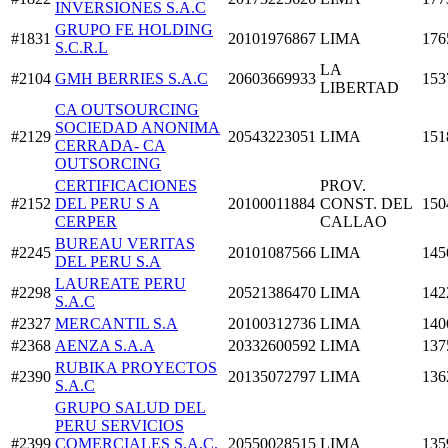
INVERSIONES S.A.C
GRUPO FE HOLDING
#1831
20101976867
LIMA
176
S.C.R.L
LA
#2104
GMH BERRIES S.A.C
20603669933
153
LIBERTAD
CA OUTSOURCING
SOCIEDAD ANONIMA
#2129
20543223051
LIMA
151
CERRADA- CA
OUTSORCING
CERTIFICACIONES
PROV.
#2152
DEL PERU S A
20100011884
CONST. DEL
150
CERPER
CALLAO
BUREAU VERITAS
#2245
20101087566
LIMA
145
DEL PERU S.A
LAUREATE PERU
#2298
20521386470
LIMA
142
S.A.C
#2327
MERCANTIL S.A
20100312736
LIMA
140
#2368
AENZA S.A.A
20332600592
LIMA
137
RUBIKA PROYECTOS
#2390
20135072797
LIMA
136
S.A.C
GRUPO SALUD DEL
PERU SERVICIOS
#2399
COMERCIALES S.A.C.
20550028515
LIMA
135