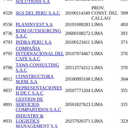
SOLUTIONS S.A
PROV.
#529
SGS DEL PERU S.A.C
20100114349
CONST. DEL
509
CALLAO
#556
PLANINVEST S.A
20101008283
LIMA
492
ROM OUTSOURCING
#736
20600108272
LIMA
393
S.A.C
#793
INDRA PERU S.A
20100123411
LIMA
371
COMPAÑIA
#795
INTERNACIONAL DEL
20107974467
LIMA
370
CAFE S.A.C
TAWA CONSULTING
#796
20512574212
LIMA
370
S.A.C
CONSTRUCTORA
#812
20100995108
LIMA
364
M.P.M. S.A
REPRESENTACIONES
#837
20507771204
LIMA
355
H DE C S.A.C
GESTION DE
#891
SERVICIOS
20501827623
LIMA
335
COMPARTIDOS S.A.C
INDUSTRY &
#931
LOGISTICS
20257926371
LIMA
322
MANAGEMENT S.A