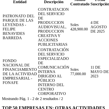
Entidad
Descripción
Contratado
Suscripció
CONTRATACION
DEL SERVICIO
PATRONATO DEL
DE
PARQUE DE LAS
PRODUCCION
4 DE
LEYENDAS -
Soles
AUDIOVISUAL,
AGOSTO
FELIPE
428,900.00
PRODUCCION
DE 2025
BENAVIDES
CREATIVA Y
BARREDA
ACCIONES
PUBLICITARIAS
CONTRATACIÓN
DEL SERVICIO
ESPECIALIZADO
FONDO
DE
NACIONAL DE
COMUNICACIÓN
11 DE
FINANCIAMIENTO
Soles
INTERNA
MAYO DE
DE LA ACTIVIDAD
77,000.00
DIRIGIDO AL
2023
EMPRESARIAL -
PÚBLICO
FONAFE
INTERNO DEL
CENTRO
CORPORATIVO
Mostrando
Pág.
1
-
2
de
2
resultados
/
2
TOP 50 EMPRESAS EN: OTRAS ACTIVIDADES