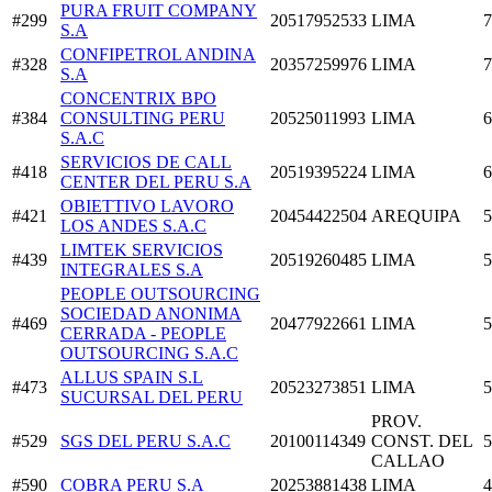
PURA FRUIT COMPANY
#299
20517952533
LIMA
7
S.A
CONFIPETROL ANDINA
#328
20357259976
LIMA
7
S.A
CONCENTRIX BPO
#384
CONSULTING PERU
20525011993
LIMA
6
S.A.C
SERVICIOS DE CALL
#418
20519395224
LIMA
6
CENTER DEL PERU S.A
OBIETTIVO LAVORO
#421
20454422504
AREQUIPA
5
LOS ANDES S.A.C
LIMTEK SERVICIOS
#439
20519260485
LIMA
5
INTEGRALES S.A
PEOPLE OUTSOURCING
SOCIEDAD ANONIMA
#469
20477922661
LIMA
5
CERRADA - PEOPLE
OUTSOURCING S.A.C
ALLUS SPAIN S.L
#473
20523273851
LIMA
5
SUCURSAL DEL PERU
PROV.
#529
SGS DEL PERU S.A.C
20100114349
CONST. DEL
5
CALLAO
#590
COBRA PERU S.A
20253881438
LIMA
4