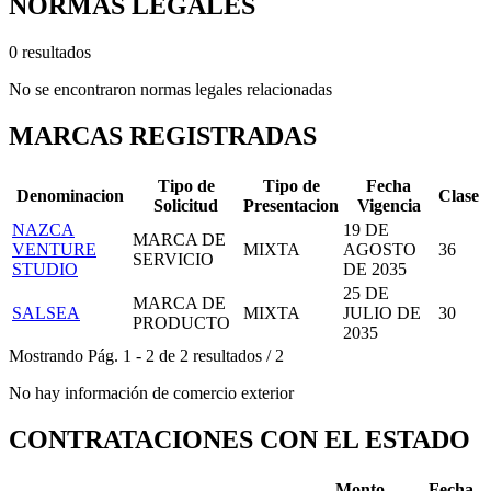
NORMAS LEGALES
0 resultados
No se encontraron normas legales relacionadas
MARCAS REGISTRADAS
Tipo de
Tipo de
Fecha
Denominacion
Clase
Solicitud
Presentacion
Vigencia
NAZCA
19 DE
MARCA DE
VENTURE
MIXTA
AGOSTO
36
SERVICIO
STUDIO
DE 2035
25 DE
MARCA DE
SALSEA
MIXTA
JULIO DE
30
PRODUCTO
2035
Mostrando
Pág.
1
-
2
de
2
resultados
/
2
No hay información de comercio exterior
CONTRATACIONES CON EL ESTADO
Monto
Fecha