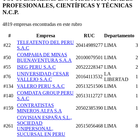
PROFESIONALES, CIENTÍFICAS Y TÉCNICAS
N.C.P.
4819 empresas encontradas en este rubro
#
Empresa
RUC
Departamento
TELEATENTO DEL PERU
#22
20414989277
LIMA
3
S.A.C
COMPAñIA DE MINAS
#50
20100079501
LIMA
2
BUENAVENTURA S.A.A
#55
ISEG PERU S.A.C
20522228347
LIMA
2
UNIVERSIDAD CESAR
LA
#76
20164113532
1
VALLEJO S.A.C
LIBERTAD
#134
VALERO PERU S.A.C
20513251506
LIMA
1
COMDATA GROUP PERU
#140
20513112727
LIMA
1
S.A.C
CONTRATISTAS
#159
20502385390
LIMA
1
MINEROS ALFA S.A
COVISIAN ESPAÑA S.L.,
SOCIEDAD
#261
20515056468
LIMA
8
UNIPERSONAL,
SUCURSAL EN PERU